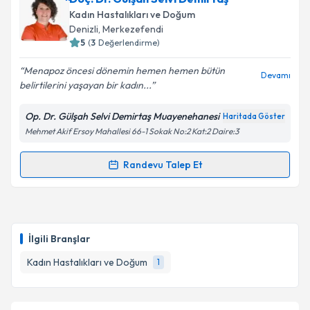
Kadın Hastalıkları ve Doğum
Denizli
, Merkezefendi
5
(
3
Değerlendirme)
Menapoz öncesi dönemin hemen hemen bütün
Devamı
belirtilerini yaşayan bir kadın...
Op. Dr. Gülşah Selvi Demirtaş Muayenehanesi
Haritada Göster
Mehmet Akif Ersoy Mahallesi 66-1 Sokak No:2 Kat:2 Daire:3
Randevu Talep Et
Randevu Takvimi Talebi
Doç. Dr. Gülşah Selvi Demirtaş
için randevu takvimi
talebi oluşturun. Size bu uzmandan randevu almanız
İlgili Branşlar
için bir takvim hazırlandığında e-posta ile
bilgilendireceğiz.
Kadın Hastalıkları ve Doğum
1
E-posta Adresiniz