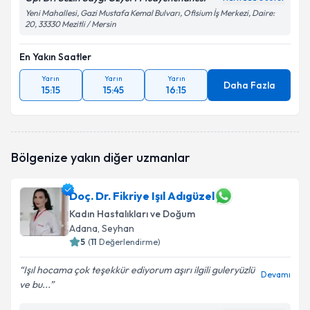
Yeni Mahallesi, Gazi Mustafa Kemal Bulvarı, Ofisium İş Merkezi, Daire:
20, 33330 Mezitli / Mersin
En Yakın Saatler
Yarın
Yarın
Yarın
Daha Fazla
15:15
15:45
16:15
Bölgenize yakın diğer uzmanlar
Doç. Dr. Fikriye Işıl Adıgüzel
Kadın Hastalıkları ve Doğum
Adana
, Seyhan
5
(
11
Değerlendirme)
Işıl hocama çok teşekkür ediyorum aşırı ilgili guleryüzlü
Devamı
ve bu...