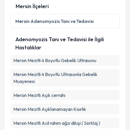
Mersin İlçeleri
Kişisel verilerimin işlenmesine ilişkin
Aydınlatma
Mersin
Adenomyozis Tanı ve Tedavisi
Metni
'ni okudum ve kişisel verilerimin belirtilen
kapsamda işlenmesini kabul ediyorum.
Adenomyozis Tanı ve Tedavisi ile İlgili
Hastalıklar
Takvim Talebini Gönder
Mersin Mezitli 4 Boyutlu Gebelik Ultrasonu
Mersin Mezitli 4 Boyutlu Ultrasonla Gebelik
Muayenesi
Mersin Mezitli Açık cerrahi
Mersin Mezitli Açıklanamayan Kısırlık
Mersin Mezitli Acil rahim ağzı dikişi ( Sörklaj )