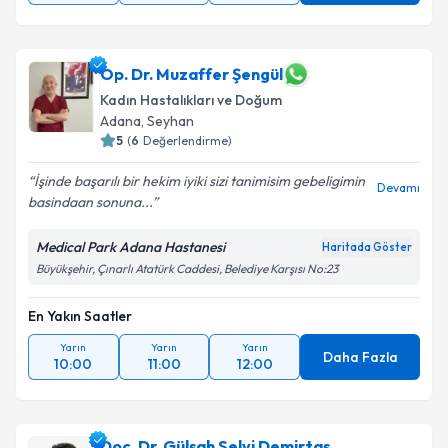
Op. Dr. Muzaffer Şengül
Kadın Hastalıkları ve Doğum
Adana
, Seyhan
5
(
6
Değerlendirme)
İşinde başarılı bir hekim iyiki sizi tanimisim gebeligimin
Devamı
basindaan sonuna...
Medical Park Adana Hastanesi
Haritada Göster
Büyükşehir, Çınarlı Atatürk Caddesi, Belediye Karşısı No:23
En Yakın Saatler
Yarın
Yarın
Yarın
Daha Fazla
10:00
11:00
12:00
Doç. Dr. Gülşah Selvi Demirtaş