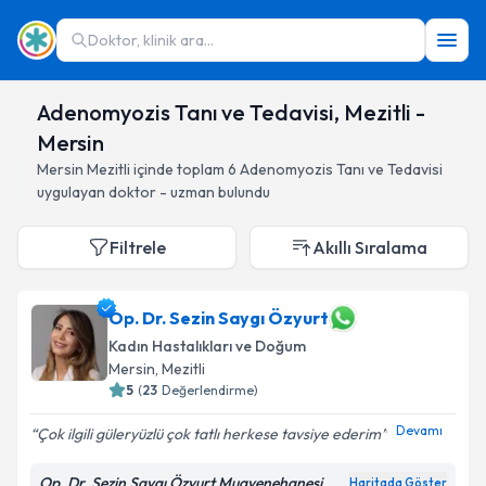
Doktor, klinik ara...
Adenomyozis Tanı ve Tedavisi, Mezitli -
Mersin
Mersin
Mezitli
içinde toplam
6
Adenomyozis Tanı ve Tedavisi
uygulayan doktor - uzman bulundu
Filtrele
Akıllı Sıralama
Op. Dr. Sezin Saygı Özyurt
Kadın Hastalıkları ve Doğum
Mersin
, Mezitli
5
(
23
Değerlendirme)
Devamı
Çok ilgili güleryüzlü çok tatlı herkese tavsiye ederim
Op. Dr. Sezin Saygı Özyurt Muayenehanesi
Haritada Göster