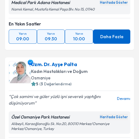
Medical Park Adana Hastanesi
Haritada Göster
Namık Kemal, Mustafa Kemal Paşa Blv. No:15, 01140
En Yakın Saatler
Yarın
Yarın
Yarın
Daha Fazla
09:00
09:30
10:00
Uzm. Dr. Ayşe Palta
Kadın Hastalıkları ve Doğum
Osmaniye
5
(
3
Değerlendirme)
Çok samimi ve güler yüzlü işni severek yaptığını
Devamı
düşünüyorum
Özel Osmaniye Park Hastanesi
Haritada Göster
Alibeyli, Karaoğlanoğlu Sk. No:20, 80010 Merkez/Osmaniye
Merkez/Osmaniye, Turkey