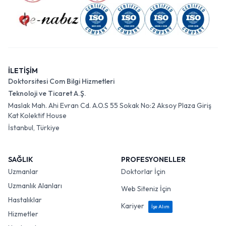
İLETİŞİM
Doktorsitesi Com Bilgi Hizmetleri
Teknoloji ve Ticaret A.Ş.
Maslak Mah. Ahi Evran Cd. A.O.S 55 Sokak No:2 Aksoy Plaza Giriş
Kat Kolektif House
İstanbul, Türkiye
SAĞLIK
PROFESYONELLER
Uzmanlar
Doktorlar İçin
Uzmanlık Alanları
Web Siteniz İçin
Hastalıklar
Kariyer
İşe Alım
Hizmetler