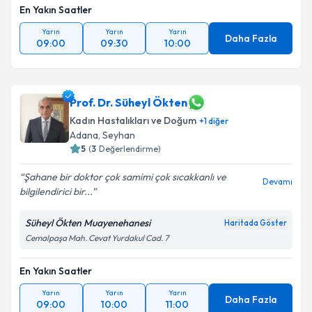
En Yakın Saatler
Yarın
Yarın
Yarın
Daha Fazla
09:00
09:30
10:00
Prof. Dr. Süheyl Ökten
Kadın Hastalıkları ve Doğum
+
1
diğer
Adana
, Seyhan
5
(
3
Değerlendirme)
Şahane bir doktor çok samimi çok sıcakkanlı ve
Devamı
bilgilendirici bir...
Süheyl Ökten Muayenehanesi
Haritada Göster
Cemalpaşa Mah. Cevat Yurdakul Cad. 7
En Yakın Saatler
Yarın
Yarın
Yarın
Daha Fazla
09:00
10:00
11:00