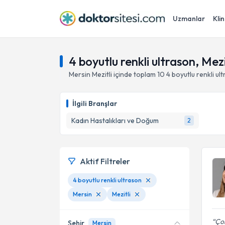
Uzmanlar
Klin
4 boyutlu renkli ultrason, Mezi
Mersin
Mezitli
içinde toplam
10
4 boyutlu renkli ul
İlgili Branşlar
Kadın Hastalıkları ve Doğum
2
Aktif Filtreler
4 boyutlu renkli ultrason
Mersin
Mezitli
Çok
Şehir
Mersin