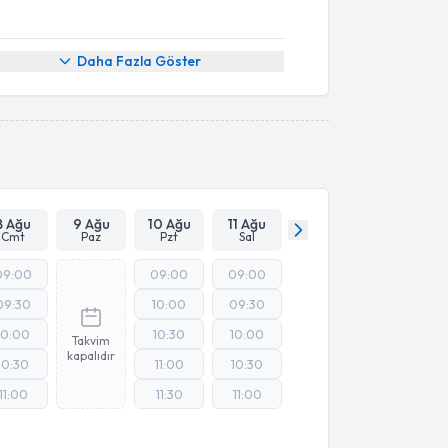
Daha Fazla Göster
8 Ağu
9 Ağu
10 Ağu
11 Ağu
Cmt
Paz
Pzt
Sal
09:00
09:00
09:00
09:30
10:00
09:30
10:00
10:30
10:00
Takvim
kapalıdır
10:30
11:00
10:30
11:00
11:30
11:00