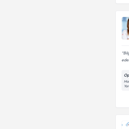
Bil
ede
Op
Mah
Yan