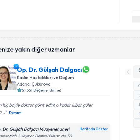
enize yakın diğer uzmanlar
Op. Dr. Gülşah Dalgacı
Kadın Hastalıkları ve Doğum
Adana
, Çukurova
5
(
551
Değerlendirme)
 hiç böyle doktor görmedim o kadar kibar güler
ü...
Devamı
. Dr. Gülşah Dalgacı Muayenehanesi
Haritada Göster
slılar Mah. Süleyman Demirel Bulvarı No: 50