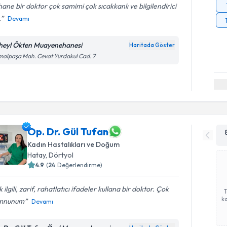
ane bir doktor çok samimi çok sıcakkanlı ve bilgilendirici
.
Devamı
heyl Ökten Muayenehanesi
Haritada Göster
alpaşa Mah. Cevat Yurdakul Cad. 7
Op. Dr. Gül Tufan
Kadın Hastalıkları ve Doğum
Hatay
, Dörtyol
4.9
(
24
Değerlendirme)
 ilgili, zarif, rahatlatıcı ifadeler kullana bir doktor. Çok
ka
mnunum
Devamı