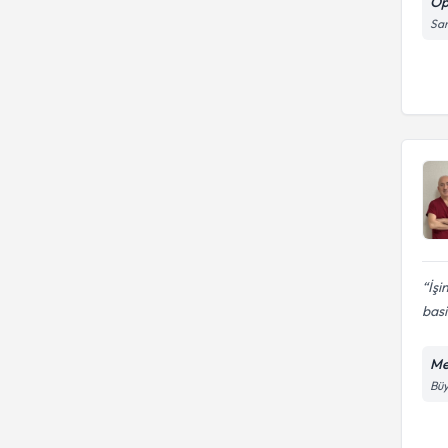
Op
San
İşi
bas
Me
Büy