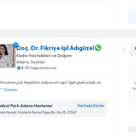
Doç. Dr. Fikriye Işıl Adıgüzel
Kadın Hastalıkları ve Doğum
Adana
, Seyhan
5
(
11
Değerlendirme)
l hocama çok teşekkür ediyorum aşırı ilgili guleryüzlü ve
ka
.
Devamı
dical Park Adana Hastanesi
Haritada Göster
ık Kemal, Mustafa Kemal Paşa Blv. No:15, 01140