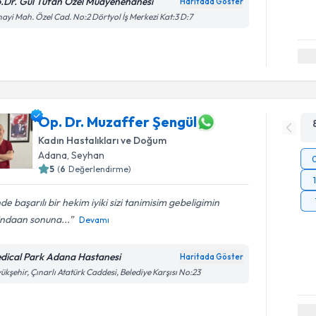
.Dr. Gül Tufan Özel Muayenehanesi
Haritada Göster
ayi Mah. Özel Cad. No:2 Dörtyol İş Merkezi Kat:3 D:7
Op. Dr. Muzaffer Şengül
Kadın Hastalıkları ve Doğum
Adana
, Seyhan
5
(
6
Değerlendirme)
nde başarılı bir hekim iyiki sizi tanimisim gebeligimin
indaan sonuna...
Devamı
dical Park Adana Hastanesi
Haritada Göster
ükşehir, Çınarlı Atatürk Caddesi, Belediye Karşısı No:23