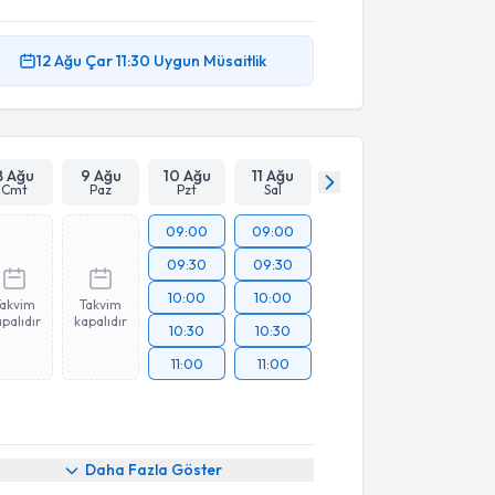
12 Ağu
Çar
11:30
Uygun Müsaitlik
8 Ağu
9 Ağu
10 Ağu
11 Ağu
Cmt
Paz
Pzt
Sal
09:00
09:00
09:30
09:30
10:00
10:00
Takvim
Takvim
palıdır
kapalıdır
10:30
10:30
11:00
11:00
Daha Fazla Göster