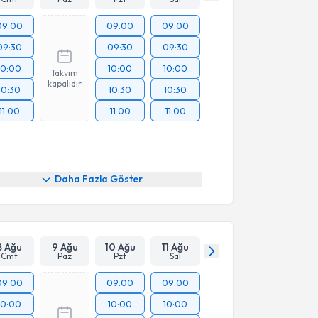
09:00
09:00
09:00
09:30
09:30
09:30
10:00
10:00
10:00
Takvim
kapalıdır
10:30
10:30
10:30
11:00
11:00
11:00
Daha Fazla Göster
8 Ağu
9 Ağu
10 Ağu
11 Ağu
Cmt
Paz
Pzt
Sal
09:00
09:00
09:00
10:00
10:00
10:00