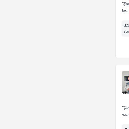
Şah
bir..
Sü
Cem
Çok
me