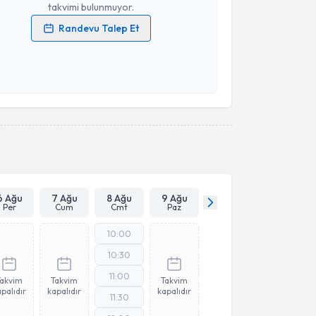
takvimi bulunmuyor.
Randevu Talep Et
 verilerimin işlenmesine ilişkin
Aydınlatma Metni
'ni
 ve kişisel verilerimin belirtilen kapsamda
esini kabul ediyorum.
Takvim Talebini Gönder
6 Ağu
7 Ağu
8 Ağu
9 Ağu
Per
Cum
Cmt
Paz
10:00
10:30
11:00
Takvim
Takvim
Takvim
palıdır
kapalıdır
kapalıdır
11:30