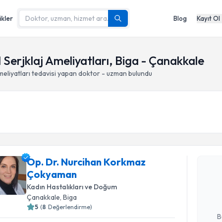
ikler
Blog
Kayıt Ol
 Serjklaj Ameliyatları, Biga - Çanakkale
meliyatları
tedavisi yapan doktor - uzman bulundu
Randevu T
Op. Dr. Nurcihan Korkmaz
Op. Dr. N
Çokyaman
talebi oluş
takvim hazı
Kadın Hastalıkları ve Doğum
Çanakkale
, Biga
E-posta Ad
5
(
8
Değerlendirme)
B