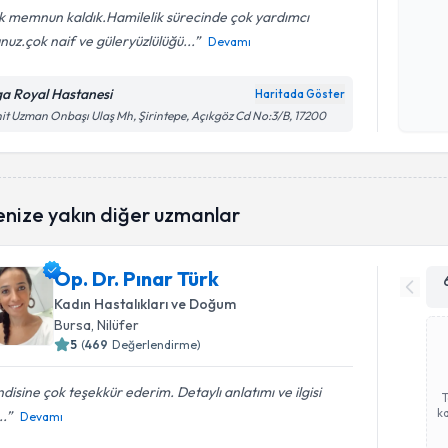
k memnun kaldık.Hamilelik sürecinde çok yardımcı
nuz.çok naif ve güleryüzlülüğü...
Devamı
Kişisel
okudum
ga Royal Hastanesi
Haritada Göster
işlenm
it Uzman Onbaşı Ulaş Mh, Şirintepe, Açıkgöz Cd No:3/B, 17200
enize yakın diğer uzmanlar
Op. Dr. Pınar Türk
Kadın Hastalıkları ve Doğum
Bursa
, Nilüfer
5
(
469
Değerlendirme)
disine çok teşekkür ederim. Detaylı anlatımı ve ilgisi
ka
..
Devamı