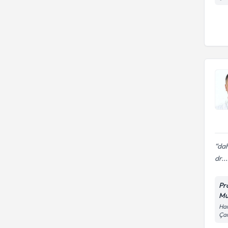
dah
dr...
Pr
Mu
Ham
Ça