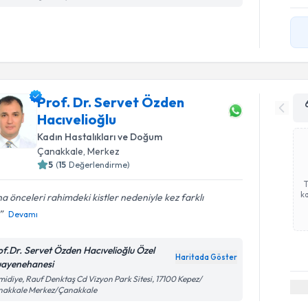
Prof. Dr. Servet Özden
Hacıvelioğlu
Kadın Hastalıkları ve Doğum
Çanakkale
, Merkez
5
(
15
Değerlendirme)
ka
a önceleri rahimdeki kistler nedeniyle kez farklı
Devamı
of.Dr. Servet Özden Hacıvelioğlu Özel
Haritada Göster
ayenehanesi
idiye, Rauf Denktaş Cd Vizyon Park Sitesi, 17100 Kepez/
nakkale Merkez/Çanakkale