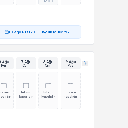
12:00
10 Ağu
Pzt
17:00
Uygun Müsaitlik
6 Ağu
7 Ağu
8 Ağu
9 Ağu
Per
Cum
Cmt
Paz
Takvim
Takvim
Takvim
Takvim
palıdır
kapalıdır
kapalıdır
kapalıdır