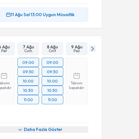
11 Ağu
Sal
13:00
Uygun Müsaitlik
6 Ağu
7 Ağu
8 Ağu
9 Ağu
Per
Cum
Cmt
Paz
09:00
09:00
09:30
09:30
10:00
10:00
Takvim
Takvim
palıdır
kapalıdır
10:30
10:30
11:00
11:00
Daha Fazla Göster