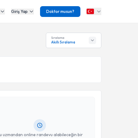
Giriş Yap
Doktor musun?
Sıralama
Akıllı Sıralama
akvimi Talebi
urcihan Korkmaz Çokyaman
için randevu takvimi
turun. Size bu uzmandan randevu almanız için bir
rlandığında e-posta ile bilgilendireceğiz.
resiniz
u uzmandan online randevu alabileceğin bir