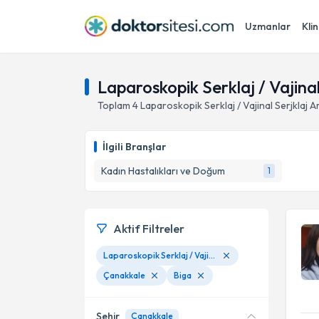
Uzmanlar
Klin
Laparoskopik Serklaj / Vajinal
Toplam
4
Laparoskopik Serklaj / Vajinal Serjklaj A
İlgili Branşlar
Kadın Hastalıkları ve Doğum
1
Aktif Filtreler
Laparoskopik Serklaj / Vajinal Serjklaj Ameliyatları
Çanakkale
Biga
Şehir
Çanakkale