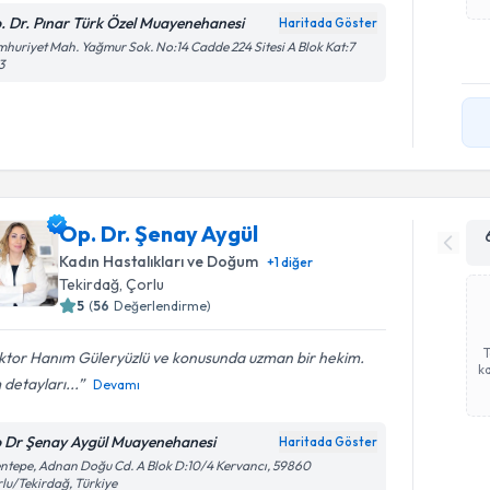
. Dr. Pınar Türk Özel Muayenehanesi
Haritada Göster
huriyet Mah. Yağmur Sok. No:14 Cadde 224 Sitesi A Blok Kat:7
3
Op. Dr. Şenay Aygül
Kadın Hastalıkları ve Doğum
+
1
diğer
Tekirdağ
, Çorlu
5
(
56
Değerlendirme)
ktor Hanım Güleryüzlü ve konusunda uzman bir hekim.
ka
detayları...
Devamı
 Dr Şenay Aygül Muayenehanesi
Haritada Göster
ntepe, Adnan Doğu Cd. A Blok D:10/4 Kervancı, 59860
lu/Tekirdağ, Türkiye