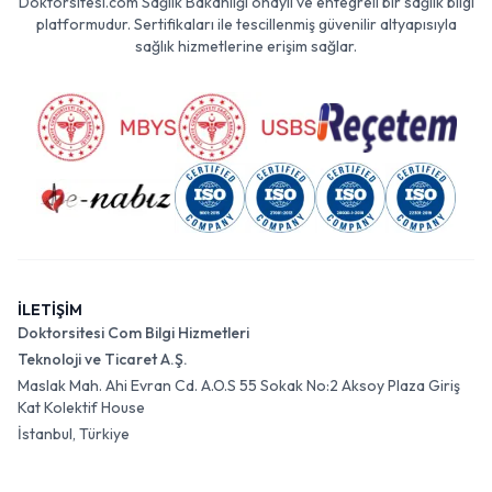
Doktorsitesi.com Sağlık Bakanlığı onaylı ve entegreli bir sağlık bilgi
platformudur. Sertifikaları ile tescillenmiş güvenilir altyapısıyla
sağlık hizmetlerine erişim sağlar.
İLETİŞİM
Doktorsitesi Com Bilgi Hizmetleri
Teknoloji ve Ticaret A.Ş.
Maslak Mah. Ahi Evran Cd. A.O.S 55 Sokak No:2 Aksoy Plaza Giriş
Kat Kolektif House
İstanbul, Türkiye