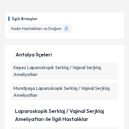
oluşturun. Size bu uzmandan randevu almanız için bir
takvim hazırlandığında e-posta ile bilgilendireceğiz.
İlgili Branşlar
E-posta Adresiniz
Kadın Hastalıkları ve Doğum
2
Kişisel verilerimin işlenmesine ilişkin
Aydınlatma
Antalya İlçeleri
Metni
'ni okudum ve kişisel verilerimin belirtilen
kapsamda işlenmesini kabul ediyorum.
Kepez
Laparoskopik Serklaj / Vajinal Serjklaj
Ameliyatları
Takvim Talebini Gönder
Muratpaşa
Laparoskopik Serklaj / Vajinal Serjklaj
Ameliyatları
Laparoskopik Serklaj / Vajinal Serjklaj
Ameliyatları ile İlgili Hastalıklar