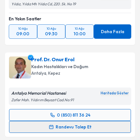
Yıldız, Yıldız Mh Yıldız Cd, 220. Sk. No 19
En Yakın Saatler
10 Ağu
10 Ağu
10 Ağu
Daha Fazla
09:00
09:30
10:00
Prof. Dr. Onur Erol
Kadın Hastalıkları ve Doğum
Antalya
, Kepez
Antalya Memorial Hastanesi
Haritada Göster
Zafer Mah. Yıldırım Beyazıt Cad.No:91
0 (850) 811 36 24
Randevu Takvimi Talebi
Randevu Talep Et
Prof. Dr. Onur Erol
için randevu takvimi talebi