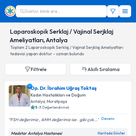
Doktor, klinik ara...
Laparoskopik Serklaj / Vajinal Serjklaj
Ameliyatları, Antalya
Toplam
2
Laparoskopik Serklaj / Vajinal Serjklaj Ameliyatları
tedavisi yapan doktor - uzman bulundu
Filtrele
Akıllı Sıralama
Op. Dr. İbrahim Uğraş Toktaş
Kadın Hastalıkları ve Doğum
Antalya
, Muratpaşa
5
(
1
Değerlendirme)
Devamı
FSH değerimiz , AMH değerimiz ise . gibi çok...
Medstar Antalya Hastanesi
Haritada Göster