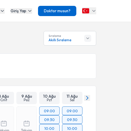
Giriş Yap
Doktor musun?
Sıralama
Akıllı Sıralama
8 Ağu
9 Ağu
10 Ağu
11 Ağu
Cmt
Paz
Pzt
Sal
09:00
09:00
09:30
09:30
10:00
10:00
Takvim
Takvim