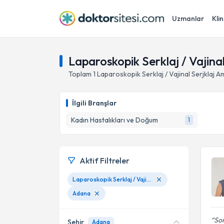
Uzmanlar
Klin
Laparoskopik Serklaj / Vajina
Toplam
1
Laparoskopik Serklaj / Vajinal Serjklaj Am
İlgili Branşlar
Kadın Hastalıkları ve Doğum
1
Aktif Filtreler
Laparoskopik Serklaj / Vajinal Serjklaj Ameliyatları
Adana
Son
Şehir
Adana