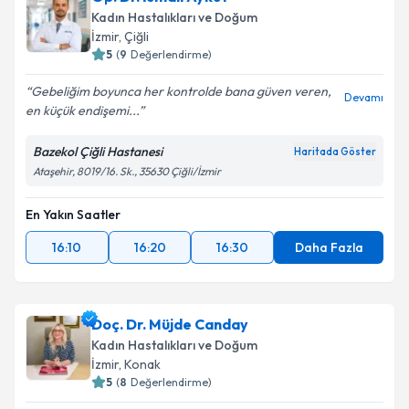
Kadın Hastalıkları ve Doğum
İzmir
, Çiğli
5
(
9
Değerlendirme)
Gebeliğim boyunca her kontrolde bana güven veren,
Devamı
en küçük endişemi...
Bazekol Çiğli Hastanesi
Haritada Göster
Ataşehir, 8019/16. Sk., 35630 Çiğli/İzmir
En Yakın Saatler
16:10
16:20
16:30
Daha Fazla
Doç. Dr. Müjde Canday
Kadın Hastalıkları ve Doğum
İzmir
, Konak
5
(
8
Değerlendirme)