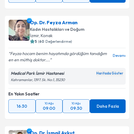
Op. Dr. Feyza Arman
Kadın Hastalıkları ve Doğum
İzmir
, Konak
5
(
60
Değerlendirme)
Feyza hocam benim hayatımda gördüğüm tanıdığım
Devamı
en en müthiş doktor....
Medical Park İzmir Hastanesi
Haritada Göster
Kahramanlar, 1397. Sk. No:1, 35230
En Yakın Saatler
10 Ağu
10 Ağu
16:30
Daha Fazla
09:00
09:30
Op. Dr. İsmail Aykut