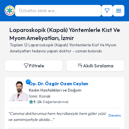
Doktor, klinik ara...
Laparoskopik (Kapalı) Yöntemlerle Kist Ve
Myom Ameliyatları, İzmir
Toplam
12
Laparoskopik (Kapalı) Yöntemlerle Kist Ve Myom
Ameliyatları
tedavisi yapan doktor - uzman bulundu
Filtrele
Akıllı Sıralama
Op. Dr. Özgür Ozan Ceylan
Kadın Hastalıkları ve Doğum
İzmir
, Konak
5
(
24
Değerlendirme)
Canımız doktorumuz hem tecrübesiyle hem güler yüzü
Devamı
ve samimiyetiyle akılda...