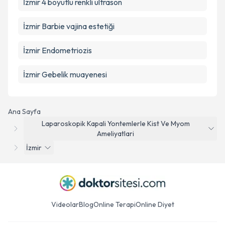
İzmir 4 boyutlu renkli ultrason
İzmir Barbie vajina estetiği
İzmir Endometriozis
İzmir Gebelik muayenesi
Ana Sayfa
Laparoskopik Kapali Yontemlerle Kist Ve Myom
Ameliyatlari
İzmir
Videolar
Blog
Online Terapi
Online Diyet