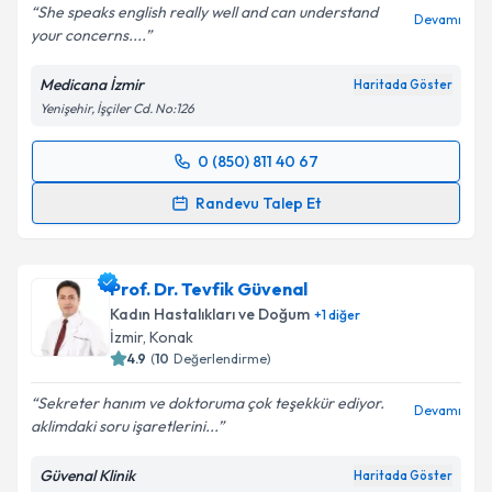
She speaks english really well and can understand
Devamı
your concerns....
Medicana İzmir
Haritada Göster
Yenişehir, İşçiler Cd. No:126
0 (850) 811 40 67
Randevu Takvimi Talebi
Randevu Talep Et
Doç. Dr. Müjde Canday
için randevu takvimi talebi
oluşturun. Size bu uzmandan randevu almanız için bir
Prof. Dr. Tevfik Güvenal
takvim hazırlandığında e-posta ile bilgilendireceğiz.
Kadın Hastalıkları ve Doğum
+
1
diğer
E-posta Adresiniz
İzmir
, Konak
4.9
(
10
Değerlendirme)
Sekreter hanım ve doktoruma çok teşekkür ediyor.
Devamı
aklimdaki soru işaretlerini...
Kişisel verilerimin işlenmesine ilişkin
Aydınlatma
Metni
'ni okudum ve kişisel verilerimin belirtilen
Güvenal Klinik
Haritada Göster
kapsamda işlenmesini kabul ediyorum.