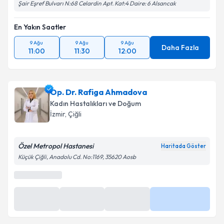
Şair Eşref Bulvarı N:68 Celardin Apt. Kat:4 Daire: 6 Alsancak
En Yakın Saatler
Takvim Talebini Gönder
9 Ağu
9 Ağu
9 Ağu
Daha Fazla
11:00
11:30
12:00
Op. Dr. Rafiga Ahmadova
Kadın Hastalıkları ve Doğum
İzmir
, Çiğli
Özel Metropol Hastanesi
Haritada Göster
Küçük Çiğli, Anadolu Cd. No:1169, 35620 Aosb