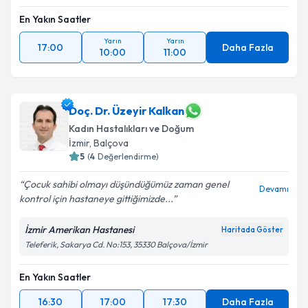
En Yakın Saatler
Yarın
Yarın
17:00
Daha Fazla
10:00
11:00
Doç. Dr. Üzeyir Kalkan
Kadın Hastalıkları ve Doğum
İzmir
, Balçova
5
(
4
Değerlendirme)
Çocuk sahibi olmayı düşündüğümüz zaman genel
Devamı
kontrol için hastaneye gittiğimizde...
İzmir Amerikan Hastanesi
Haritada Göster
Teleferik, Sakarya Cd. No:153, 35330 Balçova/İzmir
En Yakın Saatler
16:30
17:00
17:30
Daha Fazla