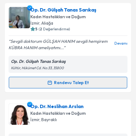
Op. Dr. Gülşah Tanas Sarıkaş
Kadın Hastalıkları ve Doğum
İzmir
, Aliağa
5
(
2
Değerlendirme)
Sevgili doktorum GÜLŞAH HANIM sevgili hemşirem
Devamı
KÜBRA HANIM ameliyatımı...
Op. Dr. Gülşah Tanas Sarıkaş
Kültür, Hükümet Cd. No:33, 35800
Randevu Talep Et
Randevu Takvimi Talebi
Op. Dr. Gülşah Tanas Sarıkaş
için randevu takvimi
Op. Dr. Neslihan Arslan
talebi oluşturun. Size bu uzmandan randevu almanız
Kadın Hastalıkları ve Doğum
için bir takvim hazırlandığında e-posta ile
İzmir
, Bayraklı
bilgilendireceğiz.