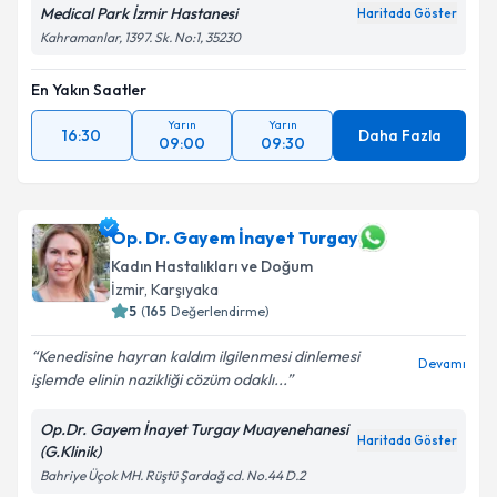
Medical Park İzmir Hastanesi
Haritada Göster
Kahramanlar, 1397. Sk. No:1, 35230
En Yakın Saatler
Yarın
Yarın
16:30
Daha Fazla
09:00
09:30
Op. Dr. Gayem İnayet Turgay
Kadın Hastalıkları ve Doğum
İzmir
, Karşıyaka
5
(
165
Değerlendirme)
Kenedisine hayran kaldım ilgilenmesi dinlemesi
Devamı
işlemde elinin nazikliği cözüm odaklı...
Op.Dr. Gayem İnayet Turgay Muayenehanesi
Haritada Göster
(G.Klinik)
Bahriye Üçok MH. Rüştü Şardağ cd. No.44 D.2