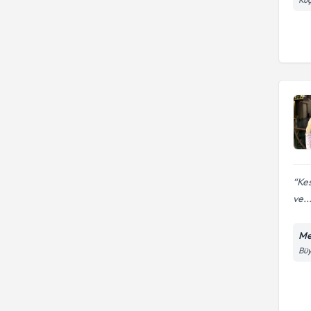
Kes
ve..
Me
Büy