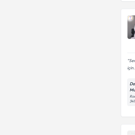
Sem
için.
Do
Mu
Rou
341