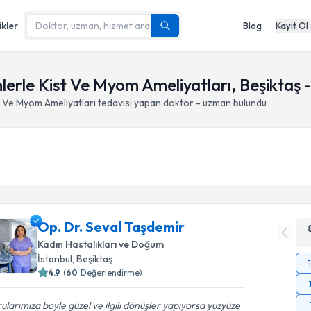
ikler
Blog
Kayıt Ol
erle Kist Ve Myom Ameliyatları, Beşiktaş -
t Ve Myom Ameliyatları
tedavisi yapan doktor - uzman bulundu
Op. Dr. Seval Taşdemir
Kadın Hastalıkları ve Doğum
İstanbul
, Beşiktaş
4.9
(
60
Değerlendirme)
ularımıza böyle güzel ve ilgili dönüşler yapıyorsa yüzyüze