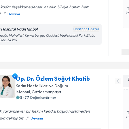
kadar teşekkür edersek az olur. Ulviye hanım hem
ka
...
Devamı
v Hospital Vadistanbul
Haritada Göster
zağa Mahallesi, Kemerburgaz Caddesi, Vadistanbul Park Etabı,
Blok, 34396
Op. Dr. Özlem Söğüt Khatib
Kadın Hastalıkları ve Doğum
İstanbul
, Gaziosmanpaşa
5
(
77
Değerlendirme)
k yardımsever bir hekim kendisi başka hastaneden
ka
ya gelmiş biz...
Devamı