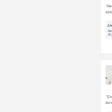
Ne 
kötü
Li
Aya
7F 
Ço
bura