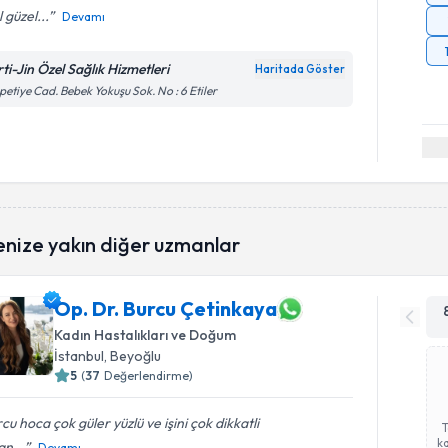
l güzel...
Devamı
ti-Jin Özel Sağlık Hizmetleri
Haritada Göster
petiye Cad. Bebek Yokuşu Sok. No : 6 Etiler
enize yakın diğer uzmanlar
Op. Dr. Burcu Çetinkaya
Kadın Hastalıkları ve Doğum
İstanbul
, Beyoğlu
5
(
37
Değerlendirme)
cu hoca çok güler yüzlü ve işini çok dikkatli
ka
n...
Devamı