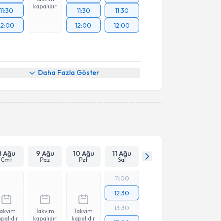
kapalıdır
11:30
11:30
11:30
12:00
12:00
12:00
Daha Fazla Göster
8 Ağu
9 Ağu
10 Ağu
11 Ağu
Cmt
Paz
Pzt
Sal
11:00
12:30
13:30
Takvim
Takvim
Takvim
palıdır
kapalıdır
kapalıdır