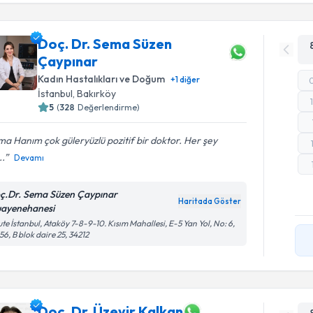
Doç. Dr. Sema Süzen
Çaypınar
Kadın Hastalıkları ve Doğum
+
1
diğer
İstanbul
, Bakırköy
5
(
328
Değerlendirme)
a Hanım çok güleryüzlü pozitif bir doktor. Her şey
..
Devamı
ç.Dr. Sema Süzen Çaypınar
Haritada Göster
ayenehanesi
te İstanbul, Ataköy 7-8-9-10. Kısım Mahallesi, E-5 Yan Yol, No: 6,
56, B blok daire 25, 34212
Doç. Dr. Üzeyir Kalkan