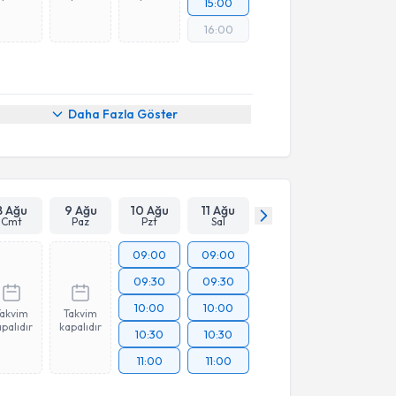
15:00
16:00
Daha Fazla Göster
8 Ağu
9 Ağu
10 Ağu
11 Ağu
Cmt
Paz
Pzt
Sal
09:00
09:00
09:30
09:30
10:00
10:00
Takvim
Takvim
palıdır
kapalıdır
10:30
10:30
11:00
11:00