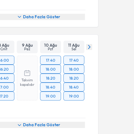
Daha Fazla Göster
8 Ağu
9 Ağu
10 Ağu
11 Ağu
Cmt
Paz
Pzt
Sal
16:00
17:40
17:40
16:20
18:00
18:00
16:40
18:20
18:20
Takvim
kapalıdır
17:00
18:40
18:40
17:20
19:00
19:00
Daha Fazla Göster