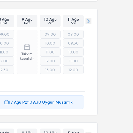
8 Ağu
9 Ağu
10 Ağu
11 Ağu
Cmt
Paz
Pzt
Sal
09:00
09:00
09:00
10:00
10:00
09:30
11:00
11:00
10:00
Takvim
kapalıdır
12:00
12:00
11:00
12:30
13:00
12:00
17 Ağu
Pzt
09:30
Uygun Müsaitlik
8 Ağu
9 Ağu
10 Ağu
11 Ağu