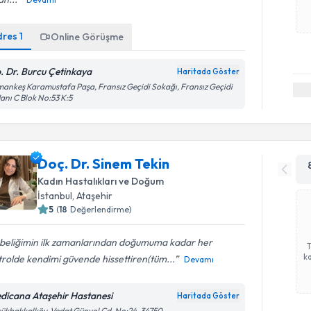
dres
1
Online Görüşme
. Dr. Burcu Çetinkaya
Haritada Göster
ankeş Karamustafa Paşa, Fransız Geçidi Sokağı, Fransız Geçidi
Hanı C Blok No:53 K:5
Doç. Dr. Sinem Tekin
Kadın Hastalıkları ve Doğum
İstanbul
, Ataşehir
5
(
18
Değerlendirme)
beliğimin ilk zamanlarından doğumuma kadar her
ka
rolde kendimi güvende hissettiren(tüm...
Devamı
dicana Ataşehir Hastanesi
Haritada Göster
ükbakkalköy, Vedat Günyol Cd. No:24, 34750