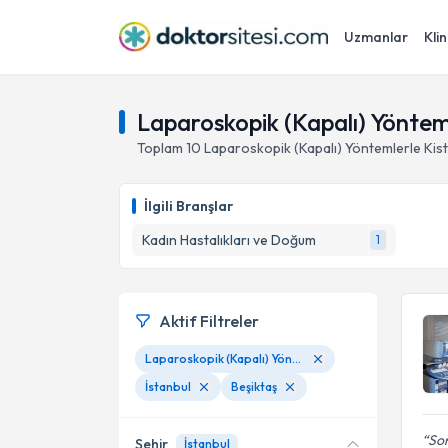
Uzmanlar
Klin
Laparoskopik (Kapalı) Yönteml
Toplam
10
Laparoskopik (Kapalı) Yöntemlerle Kis
İlgili Branşlar
Kadın Hastalıkları ve Doğum
1
Aktif Filtreler
Laparoskopik (Kapalı) Yöntemlerle Kist Ve Myom Ameliyatları
İstanbul
Beşiktaş
Sor
Şehir
İstanbul