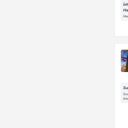
İs
Ha
Mer
Su
Sua
İst