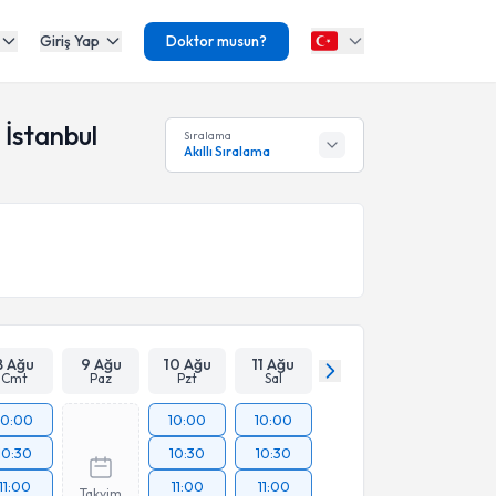
Giriş Yap
Doktor musun?
 İstanbul
Sıralama
Akıllı Sıralama
8 Ağu
9 Ağu
10 Ağu
11 Ağu
Cmt
Paz
Pzt
Sal
10:00
10:00
10:00
10:30
10:30
10:30
11:00
11:00
11:00
Takvim