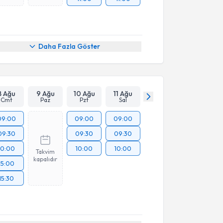
Daha Fazla Göster
8 Ağu
9 Ağu
10 Ağu
11 Ağu
Cmt
Paz
Pzt
Sal
09:00
09:00
09:00
09:30
09:30
09:30
10:00
10:00
10:00
Takvim
kapalıdır
15:00
15:30