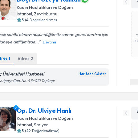
Kadın Hastalıkları ve Doğum
İstanbul
, Zeytinburnu
5
(
4
Değerlendirme)
uk sahibi olmayı düşündüğümüz zaman genel kontrol için
ka
aneye gittiğimizde...
Devamı
dres
1
Adres
2
ç Üniversitesi Hastanesi
Haritada Göster
utpaşa Cad. No: 4 34010 Topkapı
Op. Dr. Ulviye Hanlı
Kadın Hastalıkları ve Doğum
İstanbul
, Sarıyer
5
(
29
Değerlendirme)