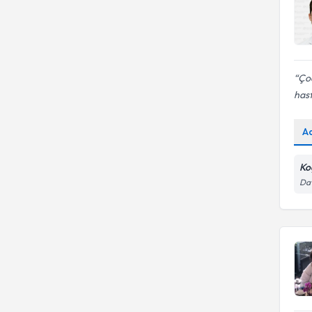
Çoc
hast
A
Ko
Dav