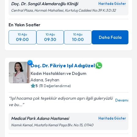
Doç. Dr. Songül Alemdaroğlu Kliniği
Haritada Göster
Central Plaza, Hurmalı Mahallesi, Kurtuluş Caddesi No:39 K:3 D:32
En Yakın Saatler
10 Ağu
10 Ağu
10 Ağu
Daha Fazla
09:00
09:30
10:00
Doç. Dr. Fikriye Işıl Adıgüzel
Kadın Hastalıkları ve Doğum
Adana
, Seyhan
5
(
11
Değerlendirme)
Işıl hocama çok teşekkür ediyorum aşırı ilgili guleryüzlü
Devamı
ve bu...
Medical Park Adana Hastanesi
Haritada Göster
Namık Kemal, Mustafa Kemal Paşa Blv. No:15, 01140