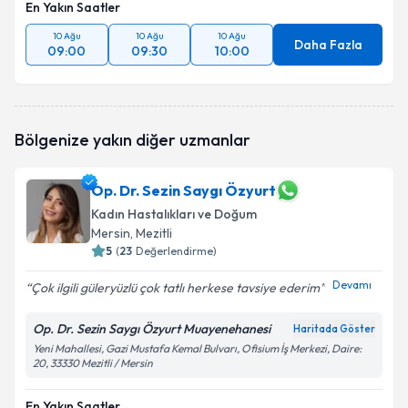
En Yakın Saatler
10 Ağu
10 Ağu
10 Ağu
Daha Fazla
09:00
09:30
10:00
Bölgenize yakın diğer uzmanlar
Op. Dr. Sezin Saygı Özyurt
Kadın Hastalıkları ve Doğum
Mersin
, Mezitli
5
(
23
Değerlendirme)
Devamı
Çok ilgili güleryüzlü çok tatlı herkese tavsiye ederim
Op. Dr. Sezin Saygı Özyurt Muayenehanesi
Haritada Göster
Yeni Mahallesi, Gazi Mustafa Kemal Bulvarı, Ofisium İş Merkezi, Daire:
20, 33330 Mezitli / Mersin
En Yakın Saatler