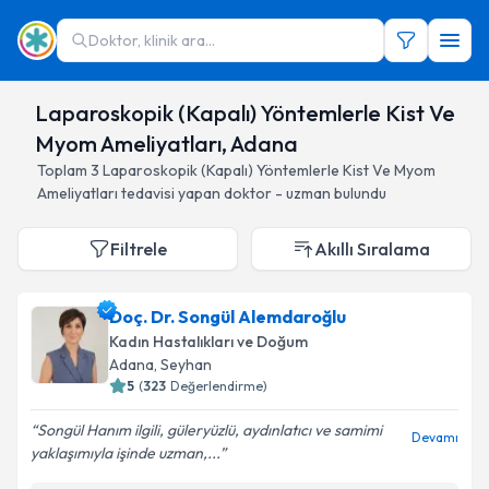
Doktor, klinik ara...
Laparoskopik (Kapalı) Yöntemlerle Kist Ve
Myom Ameliyatları, Adana
Toplam
3
Laparoskopik (Kapalı) Yöntemlerle Kist Ve Myom
Ameliyatları
tedavisi yapan doktor - uzman bulundu
Filtrele
Akıllı Sıralama
Doç. Dr. Songül Alemdaroğlu
Kadın Hastalıkları ve Doğum
Adana
, Seyhan
5
(
323
Değerlendirme)
Songül Hanım ilgili, güleryüzlü, aydınlatıcı ve samimi
Devamı
yaklaşımıyla işinde uzman,...