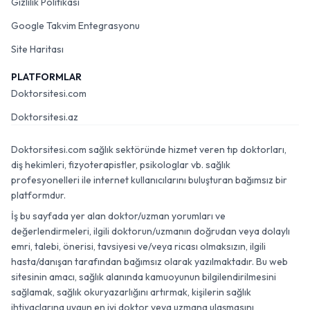
Gizlilik Politikası
Google Takvim Entegrasyonu
Site Haritası
PLATFORMLAR
Doktorsitesi.com
Doktorsitesi.az
Doktorsitesi.com sağlık sektöründe hizmet veren tıp doktorları,
diş hekimleri, fizyoterapistler, psikologlar vb. sağlık
profesyonelleri ile internet kullanıcılarını buluşturan bağımsız bir
platformdur.
İş bu sayfada yer alan doktor/uzman yorumları ve
değerlendirmeleri, ilgili doktorun/uzmanın doğrudan veya dolaylı
emri, talebi, önerisi, tavsiyesi ve/veya ricası olmaksızın, ilgili
hasta/danışan tarafından bağımsız olarak yazılmaktadır. Bu web
sitesinin amacı, sağlık alanında kamuoyunun bilgilendirilmesini
sağlamak, sağlık okuryazarlığını artırmak, kişilerin sağlık
ihtiyaçlarına uygun en iyi doktor veya uzmana ulaşmasını