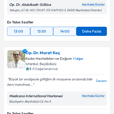
Op. Dr. Abdulkadir Güllüce
Haritada Göster
Yakuplu, 67. Sk. NO: 13 KAT: 3 İC KAPI NO:3, 34520 Beylikdüzü/İstanbul
En Yakın Saatler
13:00
13:30
14:00
Daha Fazla
Op. Dr. Murat Koç
Kadın Hastalıkları ve Doğum
+
1
diğer
İstanbul
, Beylikdüzü
5
(
1
Değerlendirme)
Büyük bir endişeyle gittiğim ilk muayene sırasında bile
Devamı
beni inanılmaz...
Medicana International Hastanesi
Haritada Göster
Büyükşehir, Beylikdüzü Cd. No:3
En Yakın Saatler