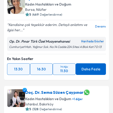
E-posta Adresiniz
Kadın Hastalıkları ve Doğum
Bursa
, Nilüfer
5
(
469
Değerlendirme)
Kendisine çok teşekkür ederim. Detaylı anlatımı ve
Kişisel verilerimin işlenmesine ilişkin
Aydınlatma
Devamı
ilgisi her...
Metni
'ni okudum ve kişisel verilerimin belirtilen
kapsamda işlenmesini kabul ediyorum.
Op. Dr. Pınar Türk Özel Muayenehanesi
Haritada Göster
Cumhuriyet Mah. Yağmur Sok. No:14 Cadde 224 Sitesi A Blok Kat:7 D:13
Takvim Talebini Gönder
En Yakın Saatler
14 Ağu
13:30
16:30
Daha Fazla
11:30
Doç. Dr. Sema Süzen Çaypınar
Kadın Hastalıkları ve Doğum
+
1
diğer
İstanbul
, Bakırköy
5
(
328
Değerlendirme)