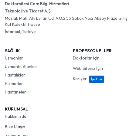
Doktorsitesi Com Bilgi Hizmetleri
Teknoloji ve Ticaret A.Ş.
Maslak Mah. Ahi Evran Cd. A.O.S 55 Sokak No:2 Aksoy Plaza Giriş
Kat Kolektif House
İstanbul, Türkiye
SAĞLIK
PROFESYONELLER
Uzmanlar
Doktorlar İçin
Uzmanlık Alanları
Web Siteniz İçin
Hastalıklar
Kariyer
İşe Alım
Hizmetler
Hastaneler
KURUMSAL
Hakkımızda
Bize Ulaşın