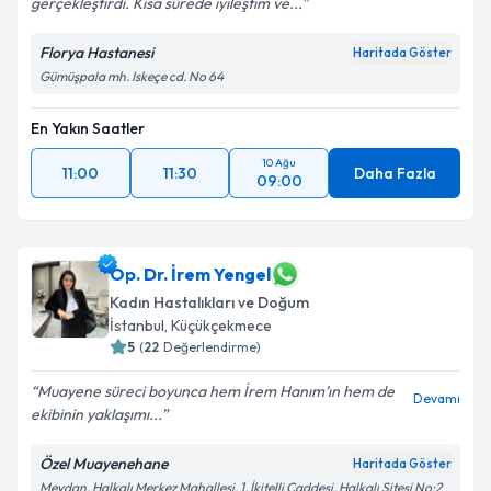
gerçekleştirdi. Kısa sürede iyileştim ve...
Florya Hastanesi
Haritada Göster
Gümüşpala mh. Iskeçe cd. No 64
En Yakın Saatler
10 Ağu
11:00
11:30
Daha Fazla
09:00
Op. Dr. İrem Yengel
Kadın Hastalıkları ve Doğum
İstanbul
, Küçükçekmece
5
(
22
Değerlendirme)
Muayene süreci boyunca hem İrem Hanım’ın hem de
Devamı
ekibinin yaklaşımı...
Özel Muayenehane
Haritada Göster
Meydan, Halkalı Merkez Mahallesi, 1. İkitelli Caddesi, Halkalı Sitesi No:2