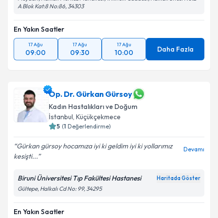
A Blok Kat:8 No:86, 34303
En Yakın Saatler
17 Ağu
17 Ağu
17 Ağu
Daha Fazla
09:00
09:30
10:00
Op. Dr. Gürkan Gürsoy
Kadın Hastalıkları ve Doğum
İstanbul
, Küçükçekmece
5
(
1
Değerlendirme)
Gürkan gürsoy hocamıza iyi ki geldim iyi ki yollarımız
Devamı
kesişti...
Biruni Üniversitesi Tıp Fakültesi Hastanesi
Haritada Göster
Gültepe, Halkalı Cd No: 99, 34295
En Yakın Saatler