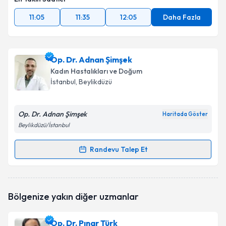
11:05
11:35
12:05
Daha Fazla
Op. Dr. Adnan Şimşek
Kadın Hastalıkları ve Doğum
İstanbul
, Beylikdüzü
Op. Dr. Adnan Şimşek
Haritada Göster
Beylikdüzü/İstanbul
Randevu Talep Et
Randevu Takvimi Talebi
Op. Dr. Adnan Şimşek
için randevu takvimi talebi
Bölgenize yakın diğer uzmanlar
oluşturun. Size bu uzmandan randevu almanız için bir
takvim hazırlandığında e-posta ile bilgilendireceğiz.
Op. Dr. Pınar Türk