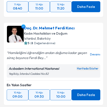
11 Ağu
12 Ağu
12 Ağu
Daha Fazla
08:40
11:00
11:20
Doç. Dr. Mehmet Ferdi Kıncı
Kadın Hastalıkları ve Doğum
İstanbul
, Bakırköy
5
(
8
Değerlendirme)
Hamileliğimi öğrendiğim andan doğuma kadar geçen
Devamı
süreç boyunca Ferdi Bey...
Acıbadem International Hastanesi
Haritada Göster
Yeşilköy, İstanbul Caddesi No:82
En Yakın Saatler
10 Ağu
10 Ağu
10 Ağu
Daha Fazla
09:00
09:30
10:00