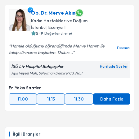
Op. Dr. Merve Akın
Kadın Hastalıkları ve Doğum
İstanbul
, Esenyurt
5
(
9
Değerlendirme)
Hamile olduğumu öğrendiğimde Merve Hanım ile
Devamı
takip sürecime başladım. Dokuz...
İSÜ Liv Hospital Bahçeşehir
Haritada Göster
Aşık Veysel Mah, Süleyman Demirel Cd. No:1
En Yakın Saatler
11:00
11:15
11:30
Daha Fazla
İlgili Branşlar