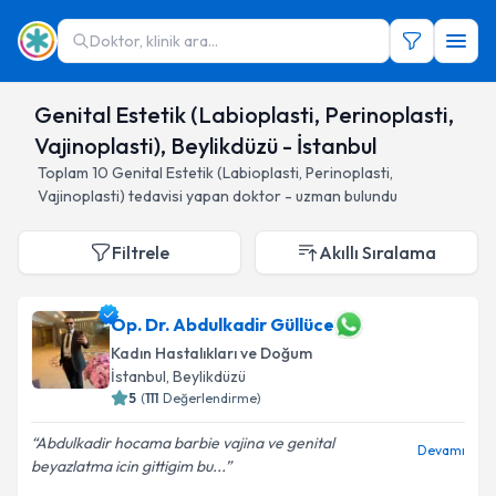
Doktor, klinik ara...
Genital Estetik (Labioplasti, Perinoplasti,
Vajinoplasti), Beylikdüzü - İstanbul
Toplam
10
Genital Estetik (Labioplasti, Perinoplasti,
Vajinoplasti)
tedavisi yapan doktor - uzman bulundu
Filtrele
Akıllı Sıralama
Op. Dr. Abdulkadir Güllüce
Kadın Hastalıkları ve Doğum
İstanbul
, Beylikdüzü
5
(
111
Değerlendirme)
Abdulkadir hocama barbie vajina ve genital
Devamı
beyazlatma icin gittigim bu...