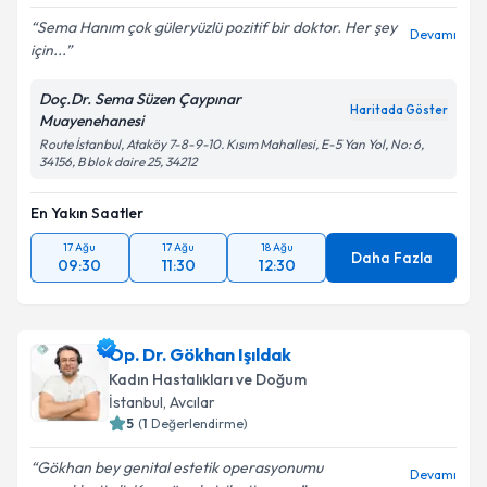
Sema Hanım çok güleryüzlü pozitif bir doktor. Her şey
Devamı
için...
Doç.Dr. Sema Süzen Çaypınar
Haritada Göster
Muayenehanesi
Route İstanbul, Ataköy 7-8-9-10. Kısım Mahallesi, E-5 Yan Yol, No: 6,
34156, B blok daire 25, 34212
En Yakın Saatler
17 Ağu
17 Ağu
18 Ağu
Daha Fazla
09:30
11:30
12:30
Op. Dr. Gökhan Işıldak
Kadın Hastalıkları ve Doğum
İstanbul
, Avcılar
5
(
1
Değerlendirme)
Gökhan bey genital estetik operasyonumu
Devamı