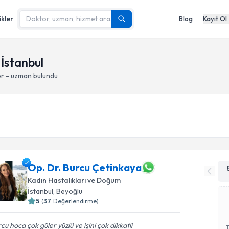
ikler
Blog
Kayıt Ol
 İstanbul
or - uzman bulundu
Op. Dr. Burcu Çetinkaya
Kadın Hastalıkları ve Doğum
İstanbul
, Beyoğlu
5
(
37
Değerlendirme)
cu hoca çok güler yüzlü ve işini çok dikkatli