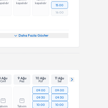
palıdır
kapalıdır
kapalıdır
15:00
16:00
Daha Fazla Göster
8 Ağu
9 Ağu
10 Ağu
11 Ağu
Cmt
Paz
Pzt
Sal
09:00
09:00
09:30
09:30
10:00
10:00
Takvim
Takvim