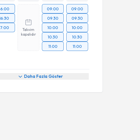
16:00
09:00
09:00
16:30
09:30
09:30
17:00
10:00
10:00
Takvim
kapalıdır
10:30
10:30
11:00
11:00
Daha Fazla Göster