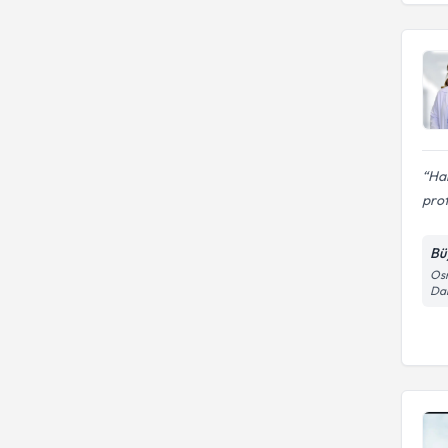
Ha
prof
Bü
Osm
Dar