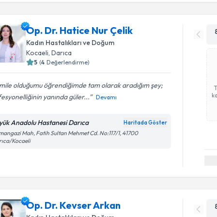
Op. Dr. Hatice Nur Çelik
Kadın Hastalıkları ve Doğum
Kocaeli
, Darıca
5
(
4
Değerlendirme)
mile olduğumu öğrendiğimde tam olarak aradığım şey;
ka
esyonelliğinin yanında güler...
Devamı
yük Anadolu Hastanesi Darıca
Haritada Göster
angazi Mah, Fatih Sultan Mehmet Cd. No:117/1, 41700
ıca/Kocaeli
Op. Dr. Kevser Arkan