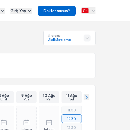
Giriş Yap
Doktor musun?
Sıralama
Akıllı Sıralama
8 Ağu
9 Ağu
10 Ağu
11 Ağu
Cmt
Paz
Pzt
Sal
11:00
12:30
13:30
Takvim
Takvim
Takvim