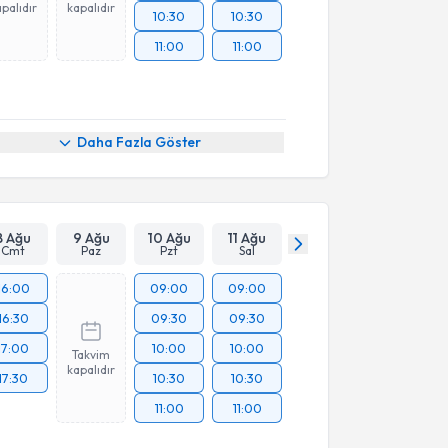
palıdır
kapalıdır
10:30
10:30
11:00
11:00
Daha Fazla Göster
8 Ağu
9 Ağu
10 Ağu
11 Ağu
Cmt
Paz
Pzt
Sal
16:00
09:00
09:00
16:30
09:30
09:30
17:00
10:00
10:00
Takvim
kapalıdır
17:30
10:30
10:30
11:00
11:00