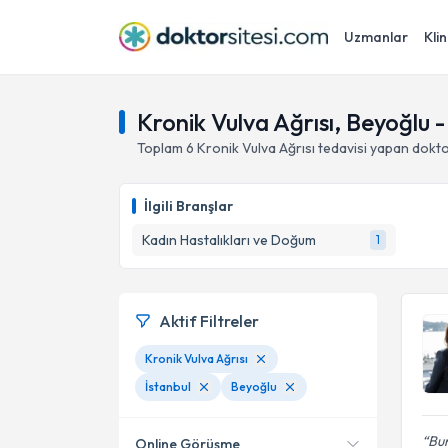
Uzmanlar
Klin
Kronik Vulva Ağrısı, Beyoğlu -
Toplam
6
Kronik Vulva Ağrısı
tedavisi yapan dokt
İlgili Branşlar
Kadın Hastalıkları ve Doğum
1
Aktif Filtreler
Kronik Vulva Ağrısı
İstanbul
Beyoğlu
Bur
Online Görüşme