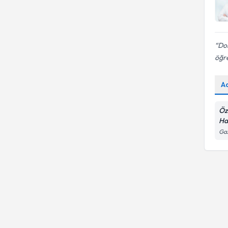
Dok
öğre
A
Öz
Ha
Gaz