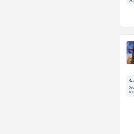
SU
Çikolata Kisti
Su
Sua
İst