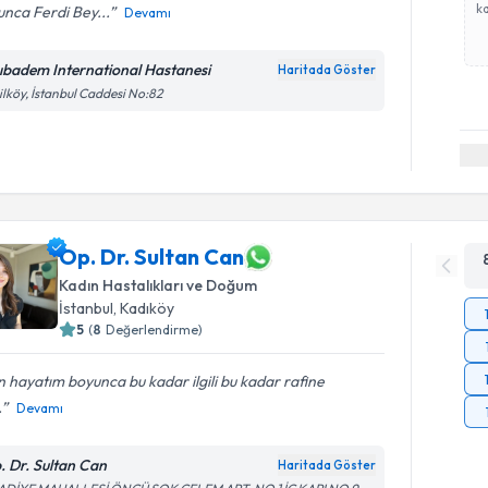
ka
nca Ferdi Bey...
Devamı
ıbadem International Hastanesi
Haritada Göster
ilköy, İstanbul Caddesi No:82
Op. Dr. Sultan Can
Kadın Hastalıkları ve Doğum
İstanbul
, Kadıköy
5
(
8
Değerlendirme)
 hayatım boyunca bu kadar ilgili bu kadar rafine
.
Devamı
. Dr. Sultan Can
Haritada Göster