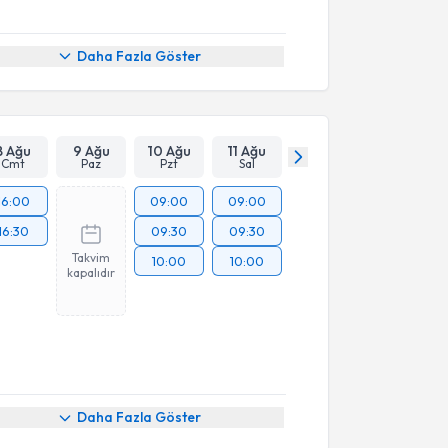
Daha Fazla Göster
8 Ağu
9 Ağu
10 Ağu
11 Ağu
Cmt
Paz
Pzt
Sal
16:00
09:00
09:00
16:30
09:30
09:30
Takvim
10:00
10:00
kapalıdır
Daha Fazla Göster