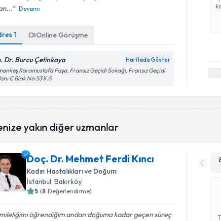
ka
n...
Devamı
dres
1
Online Görüşme
. Dr. Burcu Çetinkaya
Haritada Göster
ankeş Karamustafa Paşa, Fransız Geçidi Sokağı, Fransız Geçidi
Hanı C Blok No:53 K:5
enize yakın diğer uzmanlar
Doç. Dr. Mehmet Ferdi Kıncı
Kadın Hastalıkları ve Doğum
İstanbul
, Bakırköy
5
(
8
Değerlendirme)
mileliğimi öğrendiğim andan doğuma kadar geçen süreç