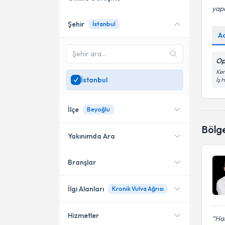
yapa
Şehir
İstanbul
Online danışmanlık sunan
A
uzmanları göster
Sadece
İstanbul
bölgesinde
Op
uzman ara
Kem
İstanbul
İş 
İlçe
Beyoğlu
Bölg
Yakınımda Ara
Branşlar
Konumuma yakın uzmanları
Kadıköy
göster
Bakırköy
İlgi Alanları
Kronik Vulva Ağrısı
Beyoğlu
Hizmetler
Kadın Hastalıkları ve Doğum
Ha