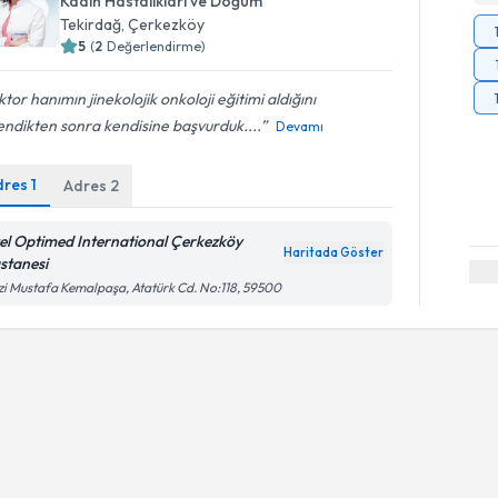
Kadın Hastalıkları ve Doğum
Tekirdağ
, Çerkezköy
5
(
2
Değerlendirme)
tor hanımın jinekolojik onkoloji eğitimi aldığını
ndikten sonra kendisine başvurduk....
Devamı
dres
1
Adres
2
el Optimed International Çerkezköy
Haritada Göster
stanesi
i Mustafa Kemalpaşa, Atatürk Cd. No:118, 59500