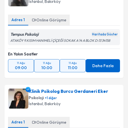
İstanbul
, Bakırköy
Adres
1
Online Görüşme
Tempus Psikoloji
Haritada Göster
ATAKÖY 9.KISIM HANIMELİ ÇİÇEĞİ SOKAK A 14 A BLOK D:13 34158
En Yakın Saatler
11 Ağu
11 Ağu
11 Ağu
Daha Fazla
09:00
10:00
11:00
Klinik Psikolog Burcu Gerdaneri Eker
Psikoloji
+
1
diğer
İstanbul
, Bakırköy
Adres
1
Online Görüşme