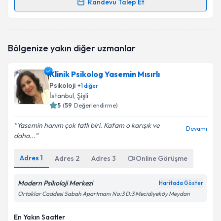
Randevu Talep Et
Randevu Takvimi Talebi
Klinik Psikolog Tuğba Özyanık
için randevu takvimi
Bölgenize yakın diğer uzmanlar
talebi oluşturun. Size bu uzmandan randevu almanız
için bir takvim hazırlandığında e-posta ile
bilgilendireceğiz.
Klinik Psikolog Yasemin Mısırlı
Psikoloji
+
1
diğer
E-posta Adresiniz
İstanbul
, Şişli
5
(
59
Değerlendirme)
Yasemin hanım çok tatlı biri. Kafam o karışık ve
Devamı
daha...
Kişisel verilerimin işlenmesine ilişkin
Aydınlatma
Metni
'ni okudum ve kişisel verilerimin belirtilen
kapsamda işlenmesini kabul ediyorum.
Adres
1
Adres
2
Adres
3
Online Görüşme
Modern Psikoloji Merkezi
Haritada Göster
Takvim Talebini Gönder
Ortaklar Caddesi Sabah Apartmanı No:3 D:3 Mecidiyeköy Meydan
En Yakın Saatler