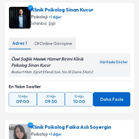
Klinik Psikolog Sinan Kucur
Psikoloji
+
1
diğer
İstanbul
, Şişli
Adres
1
Online Görüşme
Özel Sağlık Meslek Hizmet Birimi Klinik
Haritada Göster
Psikolog Sinan Kucur
Bozkurt Mah. Eşref Efendi Sok. No:18 Daire:3 Kat:2
En Yakın Saatler
10 Ağu
10 Ağu
10 Ağu
Daha Fazla
09:00
09:30
10:00
Klinik Psikolog Faika Aslı Soyergin
Psikoloji
+
1
diğer