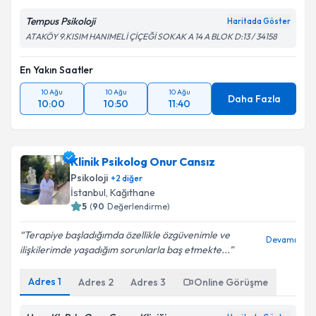
Tempus Psikoloji
Haritada Göster
ATAKÖY 9.KISIM HANIMELİ ÇİÇEĞİ SOKAK A 14 A BLOK D:13 / 34158
En Yakın Saatler
10 Ağu
10 Ağu
10 Ağu
Daha Fazla
10:00
10:50
11:40
Klinik Psikolog Onur Cansız
Psikoloji
+
2
diğer
İstanbul
, Kağıthane
5
(
90
Değerlendirme)
Terapiye başladığımda özellikle özgüvenimle ve
Devamı
ilişkilerimde yaşadığım sorunlarla baş etmekte...
Adres
1
Adres
2
Adres
3
Online Görüşme