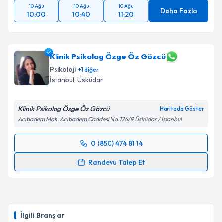
10 Ağu
10 Ağu
10 Ağu
Daha Fazla
10:00
10:40
11:20
Klinik Psikolog Özge Öz Gözcü
Psikoloji
+
1
diğer
İstanbul
, Üsküdar
Klinik Psikolog Özge Öz Gözcü
Haritada Göster
Acıbadem Mah. Acıbadem Caddesi No:176/9 Üsküdar / İstanbul
0 (850) 474 81 14
Randevu Takvimi Talebi
Randevu Talep Et
Klinik Psikolog Özge Öz Gözcü
için randevu takvimi
talebi oluşturun. Size bu uzmandan randevu almanız
için bir takvim hazırlandığında e-posta ile
bilgilendireceğiz.
İlgili Branşlar