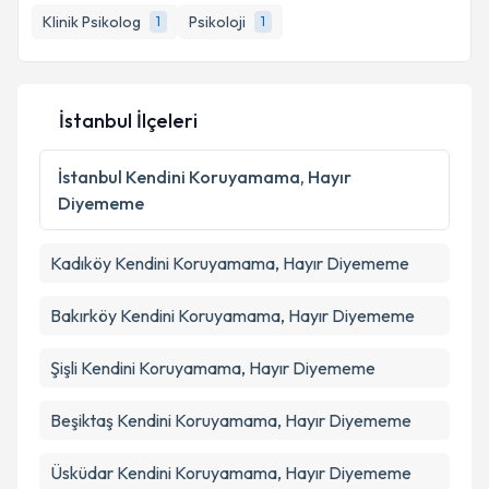
E-posta Adresiniz
Klinik Psikolog
Psikoloji
1
1
İstanbul İlçeleri
Kişisel verilerimin işlenmesine ilişkin
Aydınlatma
Metni
'ni okudum ve kişisel verilerimin belirtilen
kapsamda işlenmesini kabul ediyorum.
İstanbul
Kendini Koruyamama, Hayır
Diyememe
Takvim Talebini Gönder
Kadıköy
Kendini Koruyamama, Hayır Diyememe
Bakırköy
Kendini Koruyamama, Hayır Diyememe
Şişli
Kendini Koruyamama, Hayır Diyememe
Beşiktaş
Kendini Koruyamama, Hayır Diyememe
Üsküdar
Kendini Koruyamama, Hayır Diyememe