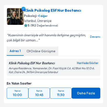
Klinik Psikolog Elif Nur Bostancı
Psikoloji
+
1
diğer
İstanbul
, Ümraniye
5
(
192
Değerlendirme)
Kuzenimin önerisiyle elit hanımla iletişime geçmiştim,
Devamı
çok bilgili bir uzman...
Adres
1
Online Görüşme
Klinik Psikolog Elif Nur Bostancı
Haritada Göster
Avrupa Residence, Yamanevler, Dr. Fazıl Küçük Cd. A2 Blok No:10 D:6.
Kat, Daire 24, 34764 Ümraniye/İstanbul
En Yakın Saatler
Yarın
Yarın
Yarın
Daha Fazla
10:00
10:45
11:30