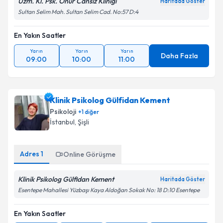
Uzm. Kl. Psk. Onur Cansız Kliniği
Haritada Göster
Sultan Selim Mah. Sultan Selim Cad. No:57 D:4
En Yakın Saatler
Yarın
Yarın
Yarın
Daha Fazla
09:00
10:00
11:00
Klinik Psikolog Gülfidan Kement
Psikoloji
+
1
diğer
İstanbul
, Şişli
Adres
1
Online Görüşme
Klinik Psikolog Gülfidan Kement
Haritada Göster
Esentepe Mahallesi Yüzbaşı Kaya Aldoğan Sokak No: 18 D:10 Esentepe
En Yakın Saatler