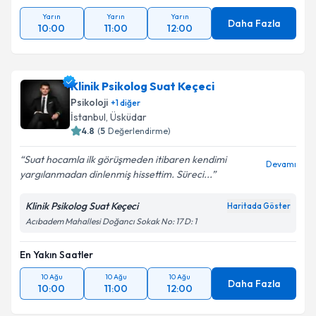
Yarın
Yarın
Yarın
Daha Fazla
10:00
11:00
12:00
Klinik Psikolog Suat Keçeci
Psikoloji
+
1
diğer
İstanbul
, Üsküdar
4.8
(
5
Değerlendirme)
Suat hocamla ilk görüşmeden itibaren kendimi
Devamı
yargılanmadan dinlenmiş hissettim. Süreci...
Klinik Psikolog Suat Keçeci
Haritada Göster
Acıbadem Mahallesi Doğancı Sokak No: 17 D: 1
En Yakın Saatler
10 Ağu
10 Ağu
10 Ağu
Daha Fazla
10:00
11:00
12:00