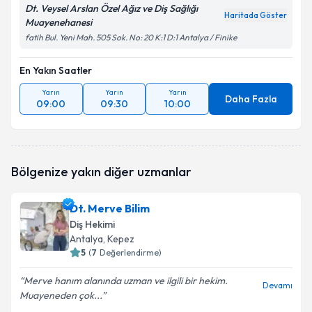
Dt. Veysel Arslan Özel Ağız ve Diş Sağlığı
Haritada Göster
Muayenehanesi
fatih Bul. Yeni Mah. 505 Sok. No: 20 K:1 D:1 Antalya / Finike
En Yakın Saatler
Yarın
Yarın
Yarın
Daha Fazla
09:00
09:30
10:00
Bölgenize yakın diğer uzmanlar
Dt. Merve Bilim
Diş Hekimi
Antalya
, Kepez
5
(
7
Değerlendirme)
Merve hanım alanında uzman ve ilgili bir hekim.
Devamı
Muayeneden çok...