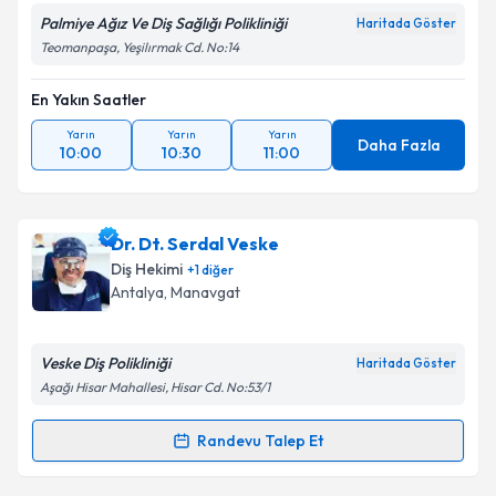
Palmiye Ağız Ve Diş Sağlığı Polikliniği
Haritada Göster
Teomanpaşa, Yeşilırmak Cd. No:14
En Yakın Saatler
Yarın
Yarın
Yarın
Daha Fazla
10:00
10:30
11:00
Dr. Dt. Serdal Veske
Diş Hekimi
+
1
diğer
Antalya
, Manavgat
Veske Diş Polikliniği
Haritada Göster
Aşağı Hisar Mahallesi, Hisar Cd. No:53/1
Randevu Talep Et
Randevu Takvimi Talebi