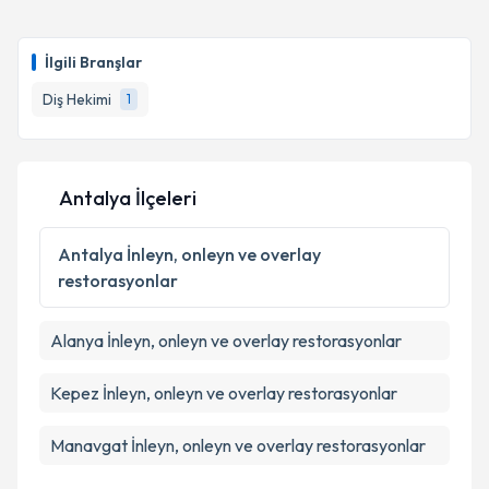
Dr. Dt. Serdal Veske
için randevu takvimi talebi
oluşturun. Size bu uzmandan randevu almanız için bir
İlgili Branşlar
takvim hazırlandığında e-posta ile bilgilendireceğiz.
Diş Hekimi
1
E-posta Adresiniz
Antalya İlçeleri
Kişisel verilerimin işlenmesine ilişkin
Aydınlatma
Metni
'ni okudum ve kişisel verilerimin belirtilen
Antalya
İnleyn, onleyn ve overlay
kapsamda işlenmesini kabul ediyorum.
restorasyonlar
Takvim Talebini Gönder
Alanya
İnleyn, onleyn ve overlay restorasyonlar
Kepez
İnleyn, onleyn ve overlay restorasyonlar
Manavgat
İnleyn, onleyn ve overlay restorasyonlar