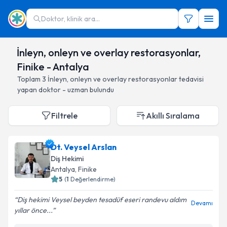
Doktor, klinik ara...
İnleyn, onleyn ve overlay restorasyonlar,
Finike - Antalya
Toplam
3
İnleyn, onleyn ve overlay restorasyonlar
tedavisi
yapan doktor - uzman bulundu
Filtrele
Akıllı Sıralama
Dt. Veysel Arslan
Diş Hekimi
Antalya
, Finike
5
(
1
Değerlendirme)
Diş hekimi Veysel beyden tesadüf eseri randevu aldım
Devamı
yıllar önce...