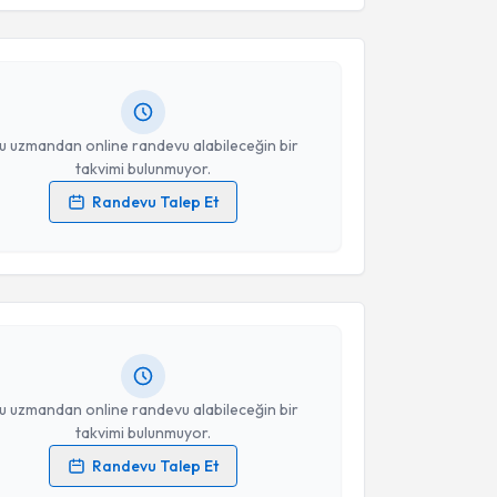
rdal Veske
için randevu takvimi talebi oluşturun. Size
 randevu almanız için bir takvim hazırlandığında e-
lgilendireceğiz.
resiniz
u uzmandan online randevu alabileceğin bir
takvimi bulunmuyor.
Randevu Talep Et
akvimi Talebi
 verilerimin işlenmesine ilişkin
Aydınlatma Metni
'ni
 ve kişisel verilerimin belirtilen kapsamda
esini kabul ediyorum.
aşaoğulları
için randevu takvimi talebi oluşturun.
andan randevu almanız için bir takvim
ında e-posta ile bilgilendireceğiz.
Takvim Talebini Gönder
resiniz
u uzmandan online randevu alabileceğin bir
takvimi bulunmuyor.
Randevu Talep Et
 verilerimin işlenmesine ilişkin
Aydınlatma Metni
'ni