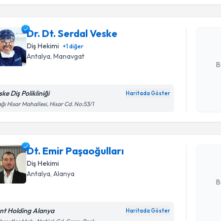
Dr. Dt. Se
bu uzmandan
Dr. Dt. Serdal Veske
posta ile bi
Diş Hekimi
+
1
diğer
E-posta Ad
Antalya
, Manavgat
B
ke Diş Polikliniği
Haritada Göster
Randevu T
Kişisel
ğı Hisar Mahallesi, Hisar Cd. No:53/1
okudum
işlenm
Dt. Emir P
Size bu uzm
Dt. Emir Paşaoğulları
hazırlandığ
Diş Hekimi
E-posta Ad
Antalya
, Alanya
B
nt Holding Alanya
Haritada Göster
Kişisel