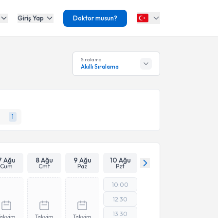
Giriş Yap
Doktor musun?
Sıralama
Akıllı Sıralama
1
7 Ağu
8 Ağu
9 Ağu
10 Ağu
Cum
Cmt
Paz
Pzt
10:00
12:30
13:30
Takvim
Takvim
Takvim