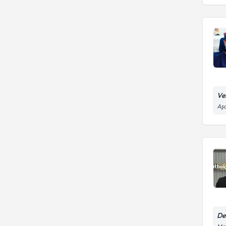
Ves
Aşa
De