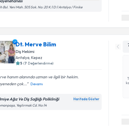
ayenehanesi
ih Bul. Yeni Mah. 505 Sok. No: 20 K:1 D:1 Antalya / Finike
Dt. Merve Bilim
Diş Hekimi
Antalya
, Kepez
5
(
7
Değerlendirme)
ve hanım alanında uzman ve ilgili bir hekim.
ka
yeneden çok...
Devamı
miye Ağız Ve Diş Sağlığı Polikliniği
Haritada Göster
manpaşa, Yeşilırmak Cd. No:14
Randevu T