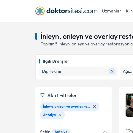
Uzmanlar
Klin
İnleyn, onleyn ve overlay res
Toplam
5
İnleyn, onleyn ve overlay restorasyonla
İlgili Branşlar
Diş Hekimi
Ağız,
5
Aktif Filtreler
İnleyn, onleyn ve overlay restorasyonlar
Antalya
Özg
Şehir
Antalya