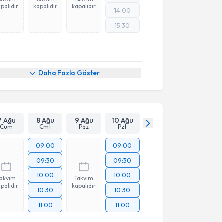
palıdır
kapalıdır
kapalıdır
14:00
15:30
Daha Fazla Göster
7 Ağu
8 Ağu
9 Ağu
10 Ağu
Cum
Cmt
Paz
Pzt
09:00
09:00
09:30
09:30
10:00
10:00
Takvim
Takvim
palıdır
kapalıdır
10:30
10:30
11:00
11:00