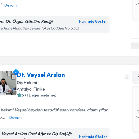
ka
.
Devamı
m. Dt. Özgür Gönlüm Kliniği
Haritada Göster
erhane Mahallesi Şevket Tokuş Caddesi No:6 D:3
Dt. Veysel Arslan
Diş Hekimi
Antalya
, Finike
5
(
1
Değerlendirme)
 hekimi Veysel beyden tesadüf eseri randevu aldım yıllar
ka
...
Devamı
. Veysel Arslan Özel Ağız ve Diş Sağlığı
Haritada Göster