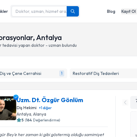
ikler
Blog
Kayıt Ol
torasyonlar, Antalya
r
tedavisi yapan doktor - uzman bulundu
 Diş ve Çene Cerrahisi
Restoratif Diş Tedavileri
1
Uzm. Dt. Özgür Gönlüm
Diş Hekimi
+
1
diğer
Antalya
, Alanya
5
(
164
Değerlendirme)
ür Bey'e her zaman ki gibi göstermiş olduğu samimiyet