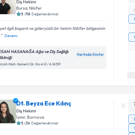
Diş Hekimi
Bursa
,
Nilüfer
5
(
118
Değerlendirme)
et ilgili başarılı ve güleryüzlü bir hekim Nilüfer bölgesinin
.
Devamı
SAM HASANAĞA Ağız ve Diş Sağlığı
Haritada Göster
ikliniği
ılcıklı Mah. Kemerli Sk. No:4 G / A 16159
Dt. Beyza Ece Kılınç
Diş Hekimi
İzmir
,
Bornova
5
(
36
Değerlendirme)