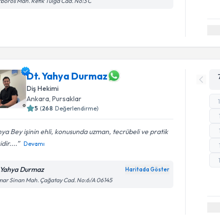
boros Mah. Refik Tulga Cad. No:3 C
Dt. Yahya Durmaz
Diş Hekimi
Ankara
,
Pursaklar
5
(
268
Değerlendirme)
ya Bey işinin ehli, konusunda uzman, tecrübeli ve pratik
idir....
Devamı
.Yahya Durmaz
Haritada Göster
mar Sinan Mah. Çağatay Cad. No:6/A 06145