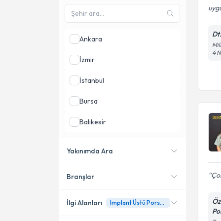
uygu
Dt
Ankara
Mil
4 
İzmir
İstanbul
Bursa
Balıkesir
Aydın
Yakınımda Ara
Eskişehir
Çok
Branşlar
Konumuma yakın uzmanları
göster
Öz
İlgi Alanları
Implant Üstü Porselen Köprü
Pol