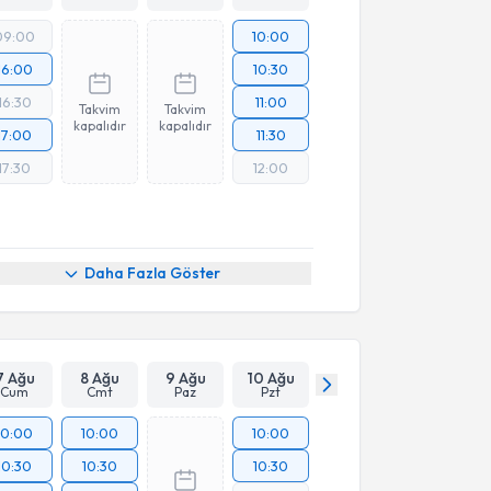
09:00
10:00
16:00
10:30
16:30
11:00
Takvim
Takvim
kapalıdır
kapalıdır
17:00
11:30
17:30
12:00
Daha Fazla Göster
7 Ağu
8 Ağu
9 Ağu
10 Ağu
Cum
Cmt
Paz
Pzt
10:00
10:00
10:00
10:30
10:30
10:30