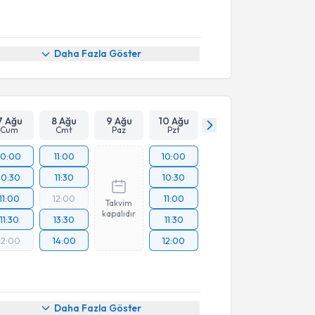
Daha Fazla Göster
7 Ağu
8 Ağu
9 Ağu
10 Ağu
Cum
Cmt
Paz
Pzt
10:00
11:00
10:00
10:30
11:30
10:30
11:00
12:00
11:00
Takvim
kapalıdır
11:30
13:30
11:30
12:00
14:00
12:00
Daha Fazla Göster