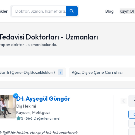
ikler
Blog
Kayıt Ol
Tedavisi Doktorları - Uzmanları
 yapan doktor - uzman bulundu.
onti (Çene-Diş Bozuklukları)
Ağız, Diş ve Çene Cerrahisi
7
Dt. Ayşegül Güngör
Diş Hekimi
Kayseri
,
Melikgazi
5
(
566
Değerlendirme)
 ilgili bir hekim. Herşeyi tek tek anlatarak