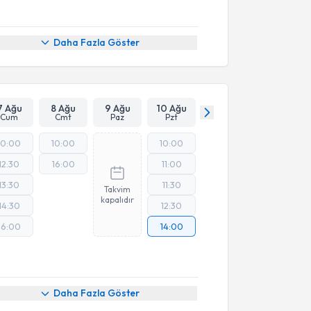
Daha Fazla Göster
7 Ağu
8 Ağu
9 Ağu
10 Ağu
Cum
Cmt
Paz
Pzt
10:00
10:00
10:00
12:30
16:00
11:00
13:30
11:30
Takvim
kapalıdır
14:30
12:30
16:00
14:00
Daha Fazla Göster