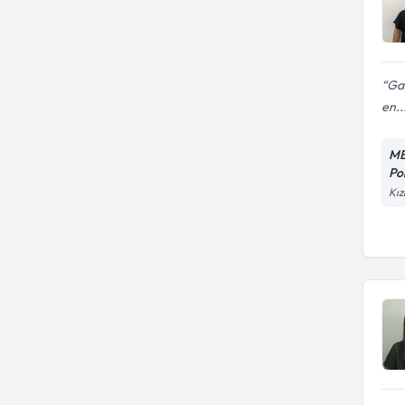
Gay
en..
ME
Pol
Kız