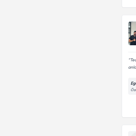
Tec
anla
Eg
Öza