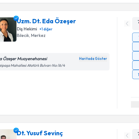
Uzm. Dt. Eda Özeşer
Diş Hekimi
+
1
diğer
Bilecik
,
Merkez
a Özeşer Muayenehanesi
Haritada Göster
ipaşa Mahallesi Atatürk Bulvarı No:16/4
Dt. Yusuf Sevinç