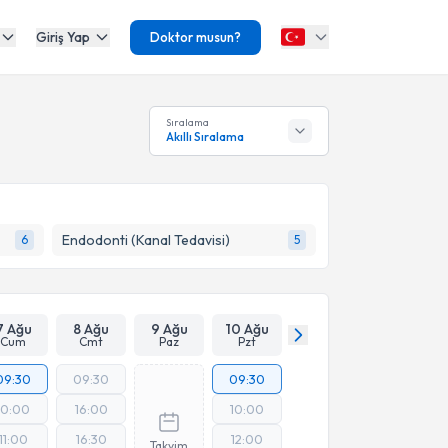
Giriş Yap
Doktor musun?
Sıralama
Akıllı Sıralama
Endodonti (Kanal Tedavisi)
6
5
7 Ağu
8 Ağu
9 Ağu
10 Ağu
Cum
Cmt
Paz
Pzt
09:30
09:30
09:30
10:00
16:00
10:00
11:00
16:30
12:00
Takvim