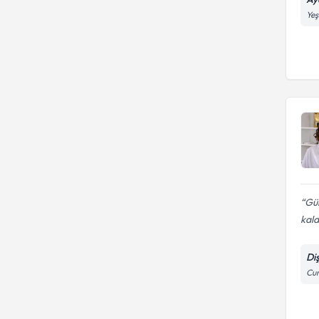
Yeş
Gül
kald
Di
Cum