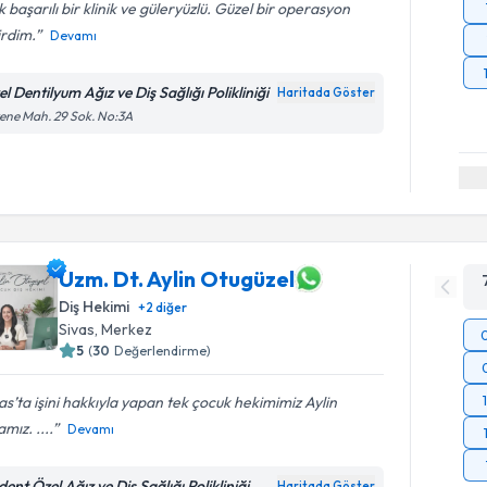
 başarılı bir klinik ve güleryüzlü. Güzel bir operasyon
irdim.
Devamı
l Dentilyum Ağız ve Diş Sağlığı Polikliniği
Haritada Göster
ene Mah. 29 Sok. No:3A
Uzm. Dt. Aylin Otugüzel
Diş Hekimi
+
2
diğer
Sivas
,
Merkez
5
(
30
Değerlendirme)
as’ta işini hakkıyla yapan tek çocuk hekimimiz Aylin
mız. ....
Devamı
ent Özel Ağız ve Diş Sağlığı Polikliniği
Haritada Göster