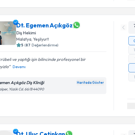
Dt. Egemen Açıkgöz
Diş Hekimi
Malatya
,
Yeşilyurt
5
(
87
Değerlendirme)
rübeli ve yaptığı işin bilincinde profesyonel bir
yizla
Devamı
emen Açıkgöz Diş Kliniği
Haritada Göster
lper, Yüzük Cd. 66/B 44090
Dt. Uluç Çetinkan