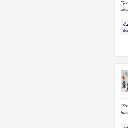
Çok
geç
Öze
Erz
Siv
hoca
Ayd