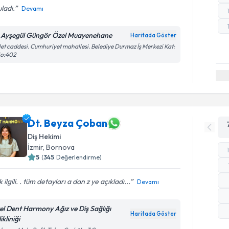
ladı.
Devamı
.Ayşegül Güngör Özel Muayenehane
Haritada Göster
let caddesi. Cumhuriyet mahallesi. Belediye Durmaz İş Merkezi Kat:
No:402
Dt. Beyza Çoban
Diş Hekimi
İzmir
,
Bornova
5
(
345
Değerlendirme)
 ilgili. . tüm detayları a dan z ye açıkladı...
Devamı
el Dent Harmony Ağız ve Diş Sağlığı
Haritada Göster
ikliniği