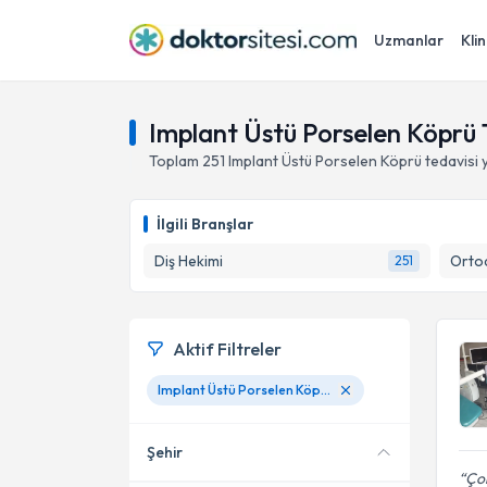
Uzmanlar
Klin
Implant Üstü Porselen Köprü 
Toplam
251
Implant Üstü Porselen Köprü
tedavisi
İlgili Branşlar
Diş Hekimi
Ortod
251
Aktif Filtreler
Implant Üstü Porselen Köprü
Şehir
Çok