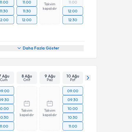
11:00
11:00
11:00
Takvim
kapalıdır
11:30
11:30
12:00
12:00
12:00
12:30
Daha Fazla Göster
7 Ağu
8 Ağu
9 Ağu
10 Ağu
Cum
Cmt
Paz
Pzt
09:00
09:00
09:30
09:30
10:00
10:00
Takvim
Takvim
kapalıdır
kapalıdır
10:30
10:30
11:00
11:00