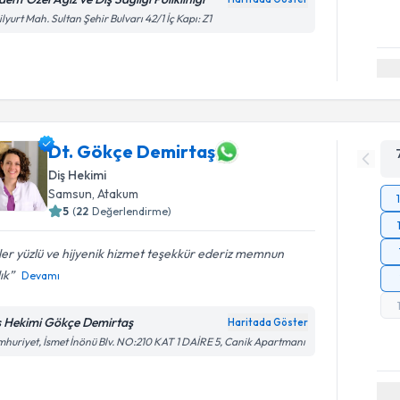
ilyurt Mah. Sultan Şehir Bulvarı 42/1 İç Kapı: Z1
Dt. Gökçe Demirtaş
Diş Hekimi
Samsun
,
Atakum
5
(
22
Değerlendirme)
er yüzlü ve hijyenik hizmet teşekkür ederiz memnun
ık
Devamı
ş Hekimi Gökçe Demirtaş
Haritada Göster
huriyet, İsmet İnönü Blv. NO:210 KAT 1 DAİRE 5, Canik Apartmanı