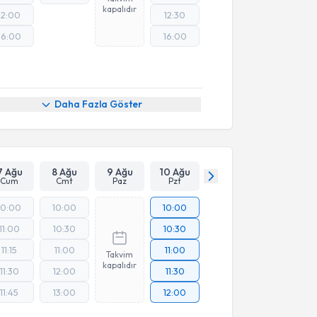
kapalıdır
12:00
12:30
16:00
16:00
Daha Fazla Göster
7 Ağu
8 Ağu
9 Ağu
10 Ağu
Cum
Cmt
Paz
Pzt
10:00
10:00
10:00
11:00
10:30
10:30
11:15
11:00
11:00
Takvim
kapalıdır
11:30
12:00
11:30
11:45
13:00
12:00