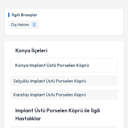
Dt. Mehmet Çelik
için randevu takvimi talebi
oluşturun. Size bu uzmandan randevu almanız için bir
İlgili Branşlar
takvim hazırlandığında e-posta ile bilgilendireceğiz.
Diş Hekimi
2
E-posta Adresiniz
Konya İlçeleri
Kişisel verilerimin işlenmesine ilişkin
Aydınlatma
Metni
'ni okudum ve kişisel verilerimin belirtilen
Konya
Implant Üstü Porselen Köprü
kapsamda işlenmesini kabul ediyorum.
Selçuklu
Implant Üstü Porselen Köprü
Takvim Talebini Gönder
Karatay
Implant Üstü Porselen Köprü
Implant Üstü Porselen Köprü ile İlgili
Hastalıklar