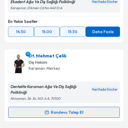
Ekadent Ağız Ve Diş Sağlığı Polikliniği
Haritada Göster
Karapınar, Dikmen Cd No:440 D:A
En Yakın Saatler
14:30
15:00
15:30
Daha Fazla
Dt. Mehmet Çelik
Diş Hekimi
Karaman
, Merkez
Dentelite Karaman Ağız Ve Diş Sağlığı
Haritada Göster
Polikliniği
Ahiosman, 36. Sk. NO: 6 A, 70100
Randevu Talep Et
Randevu Takvimi Talebi