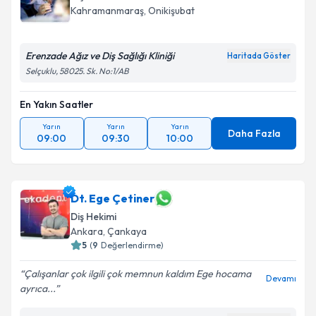
Kahramanmaraş
, Onikişubat
Erenzade Ağız ve Diş Sağlığı Kliniği
Haritada Göster
Selçuklu, 58025. Sk. No:1/AB
En Yakın Saatler
Yarın
Yarın
Yarın
Daha Fazla
09:00
09:30
10:00
Dt. Ege Çetiner
Diş Hekimi
Ankara
, Çankaya
5
(
9
Değerlendirme)
Çalışanlar çok ilgili çok memnun kaldım Ege hocama
Devamı
ayrıca...