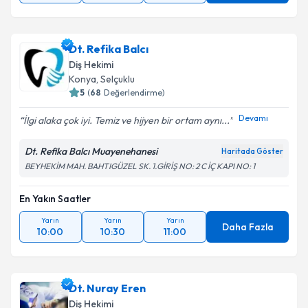
Dt. Refika Balcı
Diş Hekimi
Konya
, Selçuklu
5
(
68
Değerlendirme)
Devamı
İlgi alaka çok iyi. Temiz ve hijyen bir ortam aynı...
Dt. Refika Balcı Muayenehanesi
Haritada Göster
BEYHEKİM MAH. BAHTIGÜZEL SK. 1.GİRİŞ NO: 2 C İÇ KAPI NO: 1
En Yakın Saatler
Yarın
Yarın
Yarın
Daha Fazla
10:00
10:30
11:00
Dt. Nuray Eren
Diş Hekimi