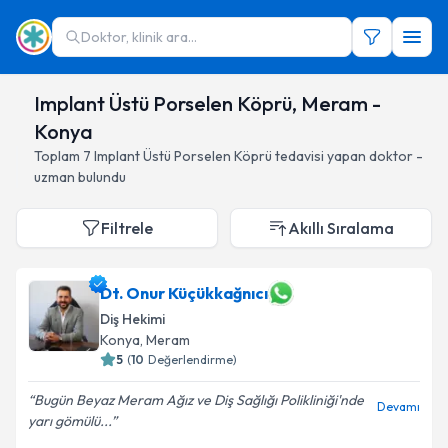
Doktor, klinik ara...
Implant Üstü Porselen Köprü, Meram -
Konya
Toplam
7
Implant Üstü Porselen Köprü
tedavisi yapan doktor -
uzman bulundu
Filtrele
Akıllı Sıralama
Dt. Onur Küçükkağnıcı
Diş Hekimi
Konya
, Meram
5
(
10
Değerlendirme)
Bugün Beyaz Meram Ağız ve Diş Sağlığı Polikliniği'nde
Devamı
yarı gömülü...