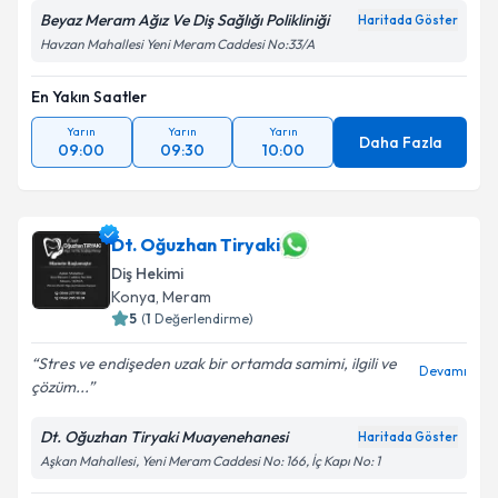
Beyaz Meram Ağız Ve Diş Sağlığı Polikliniği
Haritada Göster
Havzan Mahallesi Yeni Meram Caddesi No:33/A
En Yakın Saatler
Yarın
Yarın
Yarın
Daha Fazla
09:00
09:30
10:00
Dt. Oğuzhan Tiryaki
Diş Hekimi
Konya
, Meram
5
(
1
Değerlendirme)
Stres ve endişeden uzak bir ortamda samimi, ilgili ve
Devamı
çözüm...
Dt. Oğuzhan Tiryaki Muayenehanesi
Haritada Göster
Aşkan Mahallesi, Yeni Meram Caddesi No: 166, İç Kapı No: 1