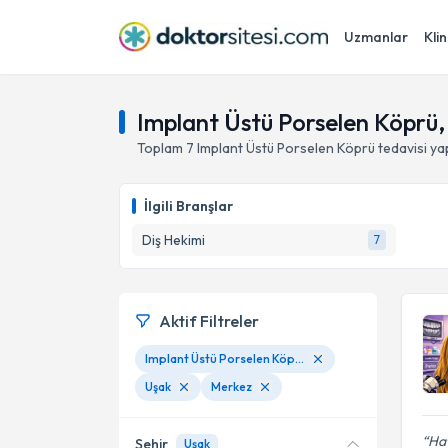
Uzmanlar
Klin
Implant Üstü Porselen Köprü,
Toplam
7
Implant Üstü Porselen Köprü
tedavisi y
İlgili Branşlar
Diş Hekimi
7
Aktif Filtreler
Implant Üstü Porselen Köprü
Uşak
Merkez
Hat
Şehir
Uşak