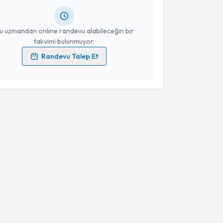
resiniz
u uzmandan online randevu alabileceğin bir
takvimi bulunmuyor.
Randevu Talep Et
 verilerimin işlenmesine ilişkin
Aydınlatma Metni
'ni
 ve kişisel verilerimin belirtilen kapsamda
esini kabul ediyorum.
Takvim Talebini Gönder