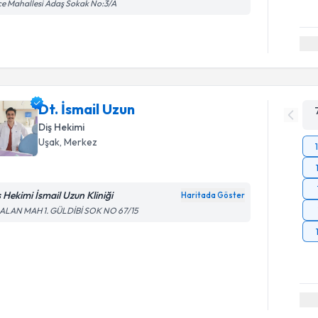
ice Mahallesi Adaş Sokak No:3/A
Dt. İsmail Uzun
Diş Hekimi
Uşak
, Merkez
ş Hekimi İsmail Uzun Kliniği
Haritada Göster
ALAN MAH 1. GÜLDİBİ SOK NO 67/15