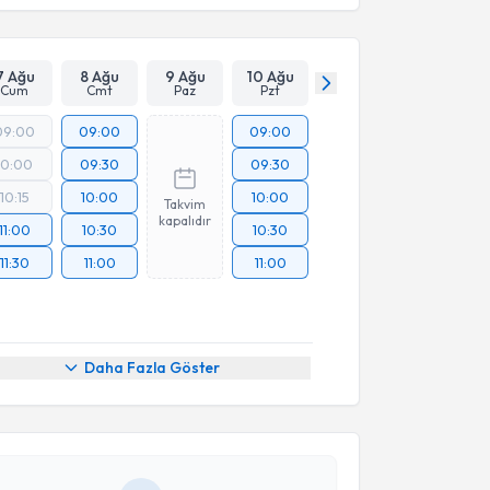
7 Ağu
8 Ağu
9 Ağu
10 Ağu
Cum
Cmt
Paz
Pzt
09:00
09:00
09:00
10:00
09:30
09:30
10:15
10:00
10:00
Takvim
kapalıdır
11:00
10:30
10:30
11:30
11:00
11:00
akvimi Talebi
Daha Fazla Göster
t Yaşar Kılınçaslan
için randevu takvimi talebi
Size bu uzmandan randevu almanız için bir takvim
ında e-posta ile bilgilendireceğiz.