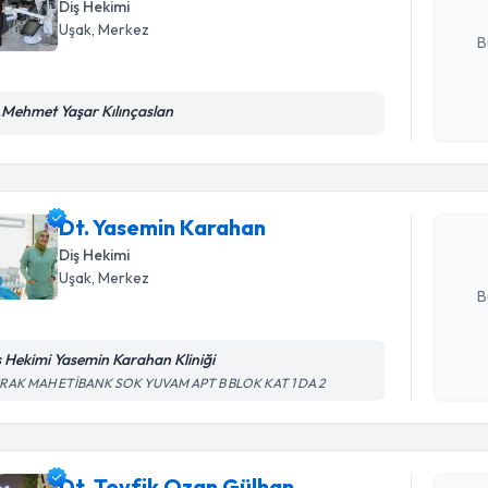
Diş Hekimi
E-posta Ad
Uşak
, Merkez
B
Randevu T
.Mehmet Yaşar Kılınçaslan
Kişisel
okudum
işlenm
Dt. Yasem
Size bu uzm
Dt. Yasemin Karahan
hazırlandığ
Diş Hekimi
E-posta Ad
Uşak
, Merkez
B
ş Hekimi Yasemin Karahan Kliniği
Randevu T
Kişisel
RAK MAH ETİBANK SOK YUVAM APT B BLOK KAT 1 DA 2
okudum
işlenm
Dt. Tevfi
Size bu uzm
Dt. Tevfik Ozan Gülhan
hazırlandığ