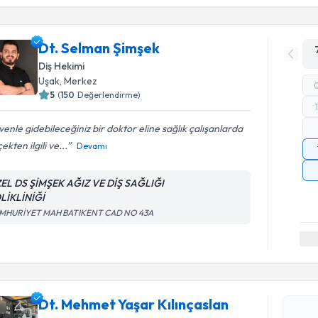
Dt. Selman Şimşek
Diş Hekimi
Uşak
, Merkez
5
(
150
Değerlendirme)
enle gidebileceğiniz bir doktor eline sağlık çalışanlarda
ekten ilgili ve...
Devamı
EL DS ŞİMŞEK AĞIZ VE DİŞ SAĞLIĞI
LİKLİNİĞİ
MHURİYET MAH BATIKENT CAD NO 43A
Randevu T
Dt. Mehme
oluşturun. 
hazırlandığ
Dt. Mehmet Yaşar Kılınçaslan