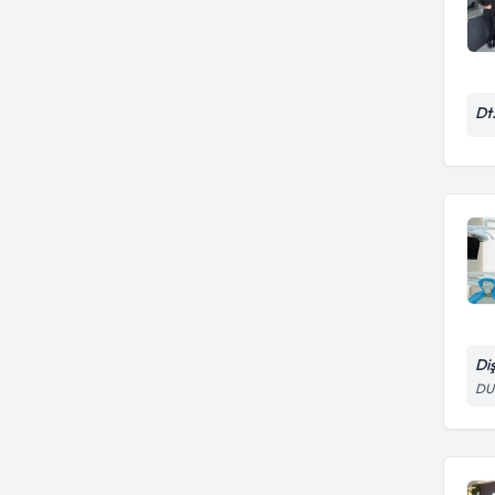
Dt
Di
DU