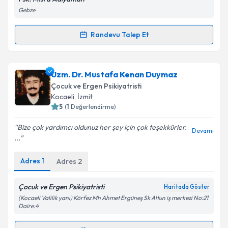
Psk. Mısra Adıyaman
Kişisel verilerimin işlenmesine ilişkin
Aydınlatma
Gebze
Metni
'ni okudum ve kişisel verilerimin belirtilen
kapsamda işlenmesini kabul ediyorum.
Randevu Talep Et
Randevu Takvimi Talebi
Takvim Talebini Gönder
Klinik Psikolog Mısra Adıyaman
için randevu
Uzm. Dr. Mustafa Kenan Duymaz
takvimi talebi oluşturun. Size bu uzmandan randevu
Çocuk ve Ergen Psikiyatristi
almanız için bir takvim hazırlandığında e-posta ile
Kocaeli
, İzmit
bilgilendireceğiz.
5
(
1
Değerlendirme)
E-posta Adresiniz
Bize çok yardımcı oldunuz her şey için çok teşekkürler.
Devamı
...
Adres
1
Adres
2
Kişisel verilerimin işlenmesine ilişkin
Aydınlatma
Metni
'ni okudum ve kişisel verilerimin belirtilen
Çocuk ve Ergen Psikiyatristi
Haritada Göster
kapsamda işlenmesini kabul ediyorum.
(Kocaeli Valilik yanı) Körfez Mh Ahmet Ergüneş Sk Altun iş merkezi No:21
Daire:4