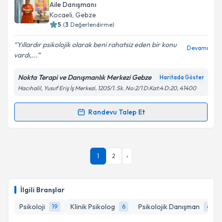
talebi oluşturun. Size bu uzmandan randevu almanız
Aile Danışmanı
için bir takvim hazırlandığında e-posta ile
Takvim Talebini Gönder
Kocaeli
, Gebze
bilgilendireceğiz.
5
(
3
Değerlendirme)
E-posta Adresiniz
Yıllardır psikolojik olarak beni rahatsiz eden bir konu
Devamı
vardı,...
Nokta Terapi ve Danışmanlık Merkezi Gebze
Haritada Göster
Hacıhalil, Yusuf Eriş İş Merkezi, 1205/1. Sk. No:2/1 D:Kat:4 D:20, 41400
Kişisel verilerimin işlenmesine ilişkin
Aydınlatma
Metni
'ni okudum ve kişisel verilerimin belirtilen
kapsamda işlenmesini kabul ediyorum.
Randevu Talep Et
Randevu Takvimi Talebi
Takvim Talebini Gönder
Aile Danışmanı Tuğba Demir
için randevu takvimi
1
2
›
talebi oluşturun. Size bu uzmandan randevu almanız
için bir takvim hazırlandığında e-posta ile
bilgilendireceğiz.
İlgili Branşlar
E-posta Adresiniz
Psikoloji
Klinik Psikolog
Psikolojik Danışman
19
6
6