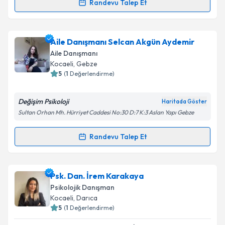
Takvim Talebini Gönder
Randevu Talep Et
Randevu Takvimi Talebi
Uzm. Dr. Mustafa Kenan Duymaz
için randevu
Aile Danışmanı Selcan Akgün Aydemir
takvimi talebi oluşturun. Size bu uzmandan randevu
Aile Danışmanı
almanız için bir takvim hazırlandığında e-posta ile
Kocaeli
, Gebze
bilgilendireceğiz.
5
(
1
Değerlendirme)
E-posta Adresiniz
Değişim Psikoloji
Haritada Göster
Sultan Orhan Mh. Hürriyet Caddesi No:30 D:7 K:3 Aslan Yapı Gebze
Randevu Talep Et
Randevu Takvimi Talebi
Kişisel verilerimin işlenmesine ilişkin
Aydınlatma
Metni
'ni okudum ve kişisel verilerimin belirtilen
kapsamda işlenmesini kabul ediyorum.
Aile Danışmanı Selcan Akgün Aydemir
için randevu
Psk. Dan. İrem Karakaya
takvimi talebi oluşturun. Size bu uzmandan randevu
Psikolojik Danışman
Takvim Talebini Gönder
almanız için bir takvim hazırlandığında e-posta ile
Kocaeli
, Darıca
bilgilendireceğiz.
5
(
1
Değerlendirme)