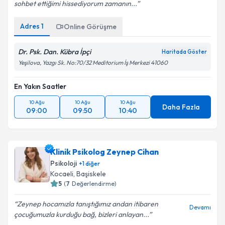
Devamı
sohbet ettiğimi hissediyorum zamanın...
Adres
1
Online Görüşme
Dr. Psk. Dan. Kübra İpçi
Haritada Göster
Yeşilova, Yazgı Sk. No:70/32 Meditorium İş Merkezi 41060
En Yakın Saatler
10 Ağu
10 Ağu
10 Ağu
Daha Fazla
09:00
09:50
10:40
Klinik Psikolog Zeynep Cihan
Psikoloji
+
1
diğer
Kocaeli
, Başiskele
5
(
7
Değerlendirme)
Zeynep hocamızla tanıştığımız andan itibaren
Devamı
çocuğumuzla kurduğu bağ, bizleri anlayan...