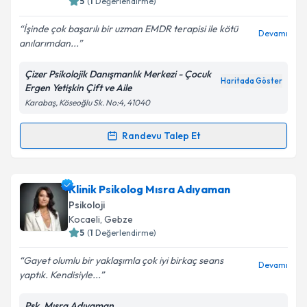
5
(
1
Değerlendirme)
E-posta Adresiniz
İşinde çok başarılı bir uzman EMDR terapisi ile kötü
Devamı
anılarımdan...
Çizer Psikolojik Danışmanlık Merkezi - Çocuk
Kişisel verilerimin işlenmesine ilişkin
Aydınlatma
Haritada Göster
Ergen Yetişkin Çift ve Aile
Metni
'ni okudum ve kişisel verilerimin belirtilen
Karabaş, Köseoğlu Sk. No:4, 41040
kapsamda işlenmesini kabul ediyorum.
Randevu Talep Et
Randevu Takvimi Talebi
Takvim Talebini Gönder
Uzm. Psk. Tülin Çizer
için randevu takvimi talebi
Klinik Psikolog Mısra Adıyaman
oluşturun. Size bu uzmandan randevu almanız için bir
Psikoloji
takvim hazırlandığında e-posta ile bilgilendireceğiz.
Kocaeli
, Gebze
5
(
1
Değerlendirme)
E-posta Adresiniz
Gayet olumlu bir yaklaşımla çok iyi birkaç seans
Devamı
yaptık. Kendisiyle...