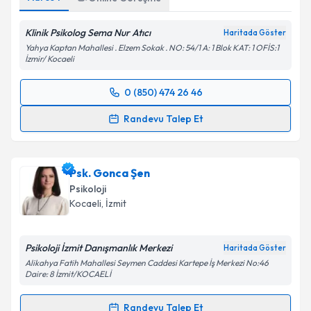
Adres
1
Online Görüşme
Klinik Psikolog Sema Nur Atıcı
Haritada Göster
Yahya Kaptan Mahallesi . Elzem Sokak . NO: 54/1 A: 1 Blok KAT: 1 OFİS:1
İzmir/ Kocaeli
0 (850) 474 26 46
Randevu Takvimi Talebi
Randevu Talep Et
Klinik Psikolog Sema Nur Atıcı
için randevu takvimi
talebi oluşturun. Size bu uzmandan randevu almanız
Psk. Gonca Şen
için bir takvim hazırlandığında e-posta ile
bilgilendireceğiz.
Psikoloji
Kocaeli
, İzmit
E-posta Adresiniz
Psikoloji İzmit Danışmanlık Merkezi
Haritada Göster
Alikahya Fatih Mahallesi Seymen Caddesi Kartepe İş Merkezi No:46
Daire: 8 İzmit/KOCAELİ
Kişisel verilerimin işlenmesine ilişkin
Aydınlatma
Metni
'ni okudum ve kişisel verilerimin belirtilen