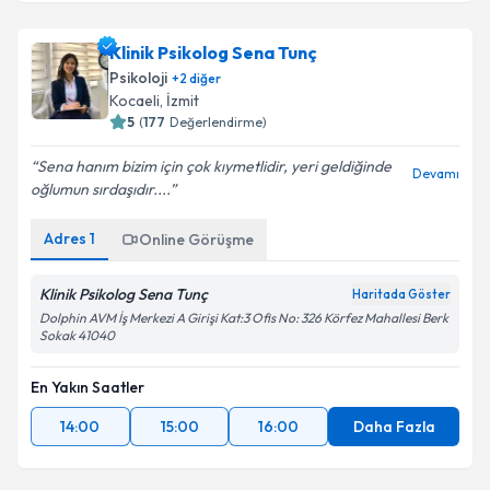
Klinik Psikolog Sena Tunç
Psikoloji
+
2
diğer
Kocaeli
, İzmit
5
(
177
Değerlendirme)
Sena hanım bizim için çok kıymetlidir, yeri geldiğinde
Devamı
oğlumun sırdaşıdır....
Adres
1
Online Görüşme
Klinik Psikolog Sena Tunç
Haritada Göster
Dolphin AVM İş Merkezi A Girişi Kat:3 Ofis No: 326 Körfez Mahallesi Berk
Sokak 41040
En Yakın Saatler
14:00
15:00
16:00
Daha Fazla