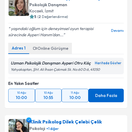
Uzm. Psk. Dan. Ayperi Otru Kılıç
Psikolojik Danışman
Kocaeli
, İzmit
5
(
2
Değerlendirme)
yaşındaki oğlum için deneyimsel oyun terapisi
Devamı
sürecinde Ayperi Hanım’dan...
Adres
1
Online Görüşme
Uzman Psikolojik Danışman Ayperi Otru Kılıç
Haritada Göster
Yahyakaptan, Şht. Ali İhsan Çakmak Sk. No:60 D:6, 41050
En Yakın Saatler
10 Ağu
10 Ağu
11 Ağu
Daha Fazla
10:00
10:55
10:00
Klinik Psikolog Dilek Çelebi Çelik
Psikoloji
+
1
diğer