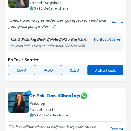
Kocaeli
, Başiskele
5
(
25
Değerlendirme)
Dilek hanımla üç seneden beri görüşüyoruz kendisiyle
Devamı
yaptığımız görüşmeleri ...
Klinik Psikolog Dilek Çelebi Çelik / Başiskele
Haritada Göster
Seymen Mah. Hürriyet Caddesi No: 28/2 Daire:18
En Yakın Saatler
13:40
14:30
15:20
Daha Fazla
Dr. Psk. Dan. Kübra İpçi
Psikoloji
Kocaeli
, İzmit
5
(
14
Değerlendirme)
Online eğitim almama rağmen karşımda oturup