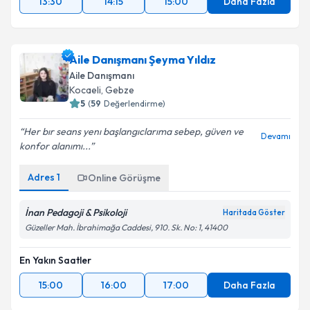
13:30
14:15
15:00
Daha Fazla
Aile Danışmanı Şeyma Yıldız
Aile Danışmanı
Kocaeli
, Gebze
5
(
59
Değerlendirme)
Her bır seans yenı başlangıclarıma sebep, güven ve
Devamı
konfor alanımı...
Adres
1
Online Görüşme
İnan Pedagoji & Psikoloji
Haritada Göster
Güzeller Mah. İbrahimağa Caddesi, 910. Sk. No: 1, 41400
En Yakın Saatler
15:00
16:00
17:00
Daha Fazla