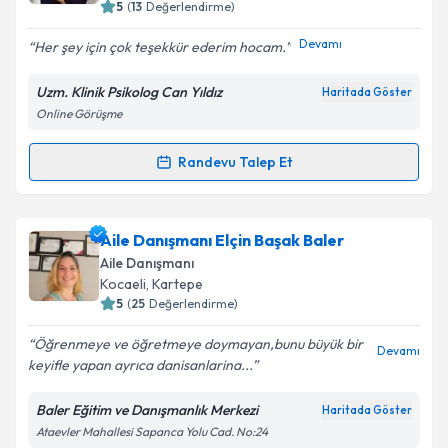
bilgilendireceğiz.
5
(
13
Değerlendirme)
E-posta Adresiniz
Devamı
Her şey için çok teşekkür ederim hocam.
Uzm. Klinik Psikolog Can Yıldız
Haritada Göster
Online Görüşme
Kişisel verilerimin işlenmesine ilişkin
Aydınlatma
Metni
'ni okudum ve kişisel verilerimin belirtilen
Randevu Talep Et
Randevu Takvimi Talebi
kapsamda işlenmesini kabul ediyorum.
Klinik Psikolog Can Yıldız
için randevu takvimi talebi
Aile Danışmanı Elçin Başak Baler
Takvim Talebini Gönder
oluşturun. Size bu uzmandan randevu almanız için bir
Aile Danışmanı
takvim hazırlandığında e-posta ile bilgilendireceğiz.
Kocaeli
, Kartepe
5
(
25
Değerlendirme)
E-posta Adresiniz
Öğrenmeye ve öğretmeye doymayan,bunu büyük bir
Devamı
keyifle yapan ayrıca danisanlarina...
Baler Eğitim ve Danışmanlık Merkezi
Haritada Göster
Kişisel verilerimin işlenmesine ilişkin
Aydınlatma
Ataevler Mahallesi Sapanca Yolu Cad. No:24