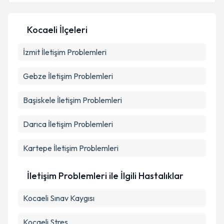
Kişisel verilerimin işlenmesine ilişkin
Aydınlatma
Kocaeli İlçeleri
Metni
'ni okudum ve kişisel verilerimin belirtilen
kapsamda işlenmesini kabul ediyorum.
İzmit
İletişim Problemleri
Gebze
İletişim Problemleri
Takvim Talebini Gönder
Başiskele
İletişim Problemleri
Darıca
İletişim Problemleri
Kartepe
İletişim Problemleri
İletişim Problemleri ile İlgili Hastalıklar
Kocaeli Sınav Kaygısı