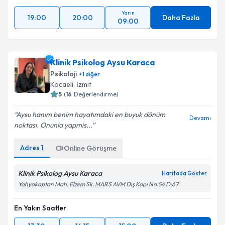
Yarın
19:00
20:00
Daha Fazla
09:00
Klinik Psikolog Aysu Karaca
Psikoloji
+
1
diğer
Kocaeli
, İzmit
5
(
16
Değerlendirme)
Aysu hanım benim hayatımdaki en buyuk dönüm
Devamı
noktası. Onunla yapmis...
Adres
1
Online Görüşme
Klinik Psikolog Aysu Karaca
Haritada Göster
Yahyakaptan Mah. Elzem Sk. MARS AVM Dış Kapı No:54 D:67
En Yakın Saatler