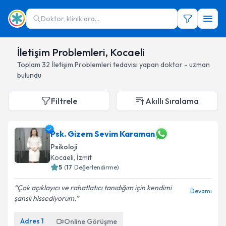
Doktor, klinik ara...
İletişim Problemleri, Kocaeli
Toplam
32
İletişim Problemleri
tedavisi yapan doktor - uzman
bulundu
Filtrele
Akıllı Sıralama
Psk. Gizem Sevim Karaman
Psikoloji
Kocaeli
, İzmit
5
(
17
Değerlendirme)
Çok açıklayıcı ve rahatlatıcı tanıdığım için kendimi
Devamı
şanslı hissediyorum.
Adres
1
Online Görüşme