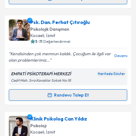
Randevu Talep Et
kapsamda işlenmesini kabul ediyorum.
Randevu Takvimi Talebi
Takvim Talebini Gönder
Psk. Gonca Şen
için randevu takvimi talebi oluşturun.
Psk. Dan. Ferhat Çıtıroğlu
Size bu uzmandan randevu almanız için bir takvim
Psikolojik Danışman
hazırlandığında e-posta ile bilgilendireceğiz.
Kocaeli
, İzmit
5
(
11
Değerlendirme)
E-posta Adresiniz
Kendisinden çok memnun kaldık. Çocuğum ile ilgili var
Devamı
olan problemlerimiz...
EMPATİ PSİKOTERAPİ MERKEZİ
Haritada Göster
Kişisel verilerimin işlenmesine ilişkin
Aydınlatma
Cedit Mah. Sıra Kavaklar Sokak No:18
Metni
'ni okudum ve kişisel verilerimin belirtilen
kapsamda işlenmesini kabul ediyorum.
Randevu Talep Et
Randevu Takvimi Talebi
Takvim Talebini Gönder
Psk. Dan. Ferhat Çıtıroğlu
için randevu takvimi
Klinik Psikolog Can Yıldız
talebi oluşturun. Size bu uzmandan randevu almanız
Psikoloji
için bir takvim hazırlandığında e-posta ile
Kocaeli
, İzmit