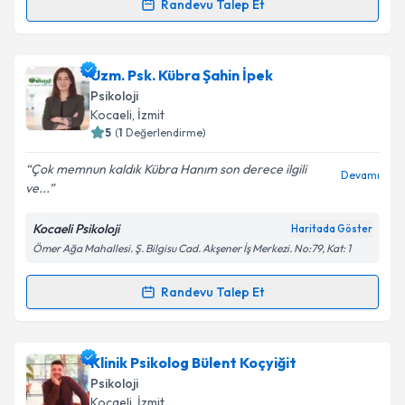
kapsamda işlenmesini kabul ediyorum.
Randevu Talep Et
Randevu Takvimi Talebi
Takvim Talebini Gönder
Klinik Psikolog Tayyibe Gökçe
için randevu takvimi
Uzm. Psk. Kübra Şahin İpek
talebi oluşturun. Size bu uzmandan randevu almanız
Psikoloji
için bir takvim hazırlandığında e-posta ile
Kocaeli
, İzmit
bilgilendireceğiz.
5
(
1
Değerlendirme)
E-posta Adresiniz
Çok memnun kaldık Kübra Hanım son derece ilgili
Devamı
ve...
Kocaeli Psikoloji
Haritada Göster
Ömer Ağa Mahallesi. Ş. Bilgisu Cad. Akşener İş Merkezi. No:79, Kat: 1
Kişisel verilerimin işlenmesine ilişkin
Aydınlatma
Metni
'ni okudum ve kişisel verilerimin belirtilen
kapsamda işlenmesini kabul ediyorum.
Randevu Talep Et
Randevu Takvimi Talebi
Takvim Talebini Gönder
Uzm. Psk. Kübra Şahin İpek
için randevu takvimi
Klinik Psikolog Bülent Koçyiğit
talebi oluşturun. Size bu uzmandan randevu almanız
Psikoloji