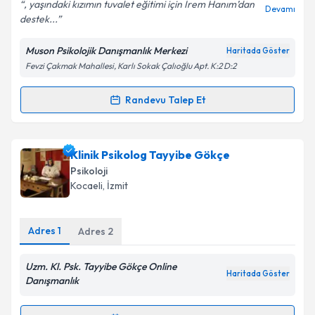
E-posta Adresiniz
, yaşındaki kızımın tuvalet eğitimi için İrem Hanım’dan
Devamı
destek...
Muson Psikolojik Danışmanlık Merkezi
Haritada Göster
Fevzi Çakmak Mahallesi, Karlı Sokak Çalıoğlu Apt. K:2 D:2
Kişisel verilerimin işlenmesine ilişkin
Aydınlatma
Metni
'ni okudum ve kişisel verilerimin belirtilen
kapsamda işlenmesini kabul ediyorum.
Randevu Talep Et
Randevu Takvimi Talebi
Takvim Talebini Gönder
Psk. Dan. İrem Karakaya
için randevu takvimi talebi
Klinik Psikolog Tayyibe Gökçe
oluşturun. Size bu uzmandan randevu almanız için bir
Psikoloji
takvim hazırlandığında e-posta ile bilgilendireceğiz.
Kocaeli
, İzmit
E-posta Adresiniz
Adres
1
Adres
2
Uzm. Kl. Psk. Tayyibe Gökçe Online
Haritada Göster
Kişisel verilerimin işlenmesine ilişkin
Aydınlatma
Danışmanlık
Metni
'ni okudum ve kişisel verilerimin belirtilen