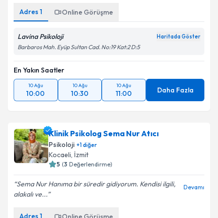
Adres
1
Online Görüşme
Lavina Psikoloji
Haritada Göster
Barbaros Mah. Eyüp Sultan Cad. No:19 Kat:2 D:5
En Yakın Saatler
10 Ağu
10 Ağu
10 Ağu
Daha Fazla
10:00
10:30
11:00
Klinik Psikolog Sema Nur Atıcı
Psikoloji
+
1
diğer
Kocaeli
, İzmit
5
(
3
Değerlendirme)
Sema Nur Hanıma bir süredir gidiyorum. Kendisi ilgili,
Devamı
alakalı ve...