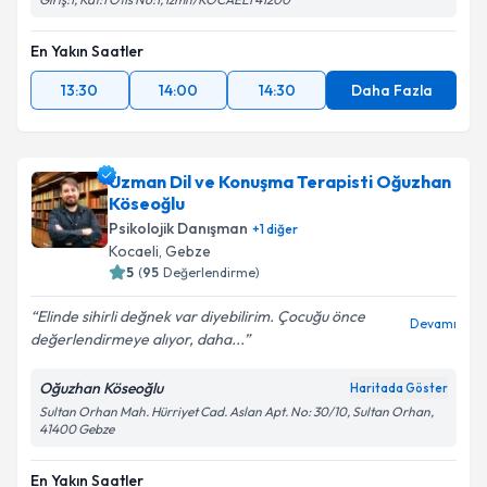
En Yakın Saatler
13:30
14:00
14:30
Daha Fazla
Uzman Dil ve Konuşma Terapisti Oğuzhan
Köseoğlu
Psikolojik Danışman
+
1
diğer
Kocaeli
, Gebze
5
(
95
Değerlendirme)
Elinde sihirli değnek var diyebilirim. Çocuğu önce
Devamı
değerlendirmeye alıyor, daha...
Oğuzhan Köseoğlu
Haritada Göster
Sultan Orhan Mah. Hürriyet Cad. Aslan Apt. No: 30/10, Sultan Orhan,
41400 Gebze
En Yakın Saatler