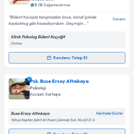
için bir takvim hazırlandığında e-posta ile
Kocaeli
, İzmit
bilgilendireceğiz.
5
(
15
Değerlendirme)
E-posta Adresiniz
Bülent hocayla tanışmadan önce, kendi içimde
Devamı
kaybolmuş gibi hissediyordum. Geçmişin...
Klinik Psikolog Bülent Koçyiğit
Online
Kişisel verilerimin işlenmesine ilişkin
Aydınlatma
Metni
'ni okudum ve kişisel verilerimin belirtilen
kapsamda işlenmesini kabul ediyorum.
Randevu Talep Et
Randevu Takvimi Talebi
Takvim Talebini Gönder
Klinik Psikolog Bülent Koçyiğit
için randevu takvimi
Psk. Buse Ersoy Altınkaya
talebi oluşturun. Size bu uzmandan randevu almanız
Psikoloji
için bir takvim hazırlandığında e-posta ile
Kocaeli
, Kartepe
bilgilendireceğiz.
E-posta Adresiniz
Buse Ersoy Altınkaya
Haritada Göster
Yahya Kaptan Şehit Ali İhsan Çakmak Sok. No:60 D: 6