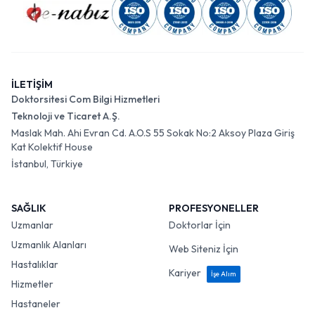
İLETİŞİM
Doktorsitesi Com Bilgi Hizmetleri
Teknoloji ve Ticaret A.Ş.
Maslak Mah. Ahi Evran Cd. A.O.S 55 Sokak No:2 Aksoy Plaza Giriş
Kat Kolektif House
İstanbul, Türkiye
SAĞLIK
PROFESYONELLER
Uzmanlar
Doktorlar İçin
Uzmanlık Alanları
Web Siteniz İçin
Hastalıklar
Kariyer
İşe Alım
Hizmetler
Hastaneler