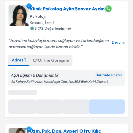
Klinik Psikolog Aylin Şanver Aydın
Psikoloji
Kocaeli
, İzmit
5
(
72
Değerlendirme)
Hayatımı kolaylaştırmamı sağlayan ve farkındalığımın
Devamı
artmasını sağlayan işinde uzman biridir.
Adres
1
Online Görüşme
AŞA Eğitim & Danışmanlık
Haritada Göster
Ali Kahya Fatih Mah. İshakPaşa Cad. No:35 B Blok Kat:1 Daire:4
En Yakın Saatler
11 Ağu
11 Ağu
11 Ağu
Daha Fazla
15:30
16:00
16:30