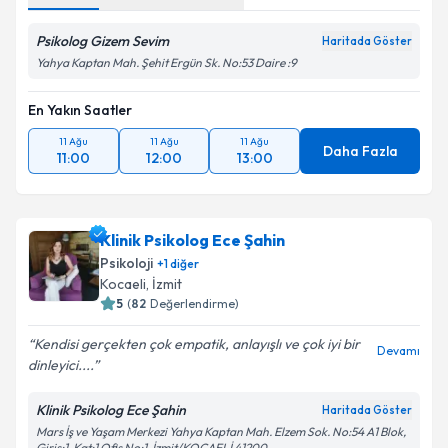
Psikolog Gizem Sevim
Haritada Göster
Yahya Kaptan Mah. Şehit Ergün Sk. No:53 Daire :9
En Yakın Saatler
11 Ağu
11 Ağu
11 Ağu
Daha Fazla
11:00
12:00
13:00
Klinik Psikolog Ece Şahin
Psikoloji
+
1
diğer
Kocaeli
, İzmit
5
(
82
Değerlendirme)
Kendisi gerçekten çok empatik, anlayışlı ve çok iyi bir
Devamı
dinleyici....
Klinik Psikolog Ece Şahin
Haritada Göster
Mars İş ve Yaşam Merkezi Yahya Kaptan Mah. Elzem Sok. No:54 A1 Blok,
Giriş:1, Kat:1 Ofis No:1, İzmit/KOCAELİ 41200