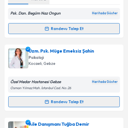
Adres
1
Adres
2
Psk. Dan. Begüm Naz Ongun
Haritada Göster
Kişisel verilerimin işlenmesine ilişkin
Aydınlatma
Metni
'ni okudum ve kişisel verilerimin belirtilen
Randevu Talep Et
kapsamda işlenmesini kabul ediyorum.
Randevu Takvimi Talebi
Takvim Talebini Gönder
Psk. Dan. Begüm Naz Ongun
için randevu takvimi
Uzm. Psk. Müge Emeksiz Şahin
talebi oluşturun. Size bu uzmandan randevu almanız
Psikoloji
için bir takvim hazırlandığında e-posta ile
Kocaeli
, Gebze
bilgilendireceğiz.
E-posta Adresiniz
Özel Medar Hastanesi Gebze
Haritada Göster
Osman Yılmaz Mah. İstanbul Cad. No: 26
Randevu Talep Et
Randevu Takvimi Talebi
Kişisel verilerimin işlenmesine ilişkin
Aydınlatma
Metni
'ni okudum ve kişisel verilerimin belirtilen
kapsamda işlenmesini kabul ediyorum.
Uzm. Psk. Müge Emeksiz Şahin
için randevu takvimi
Aile Danışmanı Tuğba Demir