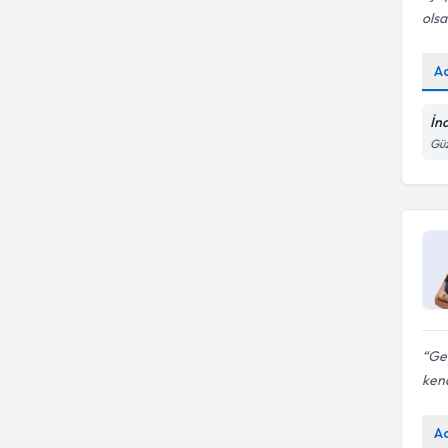
olsa
A
İn
Güz
Ger
kend
A