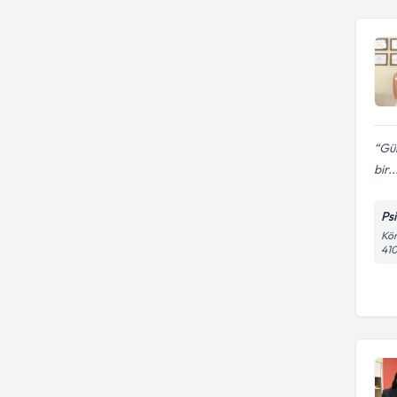
FATİH ÜNİVERSİTESİ
OKAN ÜNİVERSİTESİ
Psk. Dan.
Gelişim Üniversitesi
TÜRK HAVA KURUMU
Uzm. Dr.
ÜNİVERSİTESİ
USKUDAR UNIVERSITESI
Uzm. Psk.
Uzm. Psk. Dan.
Gül
bir..
Ps
Kör
410