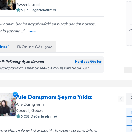
Kocaeli
, İzmit
5
(
16
Değerlendirme)
u hanım benim hayatımdaki en buyuk dönüm noktası.
ka
nla yapmis...
Devamı
dres
1
Online Görüşme
inik Psikolog Aysu Karaca
Haritada Göster
yakaptan Mah. Elzem Sk. MARS AVM Dış Kapı No:54 D:67
Aile Danışmanı Şeyma Yıldız
Aile Danışmanı
Kocaeli
, Gebze
5
(
58
Değerlendirme)
ma Hanım ile iyi ki karşılaştık, terapimi süremiz bitmiş