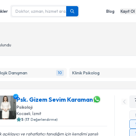
ikler
Blog
Kayıt Ol
ulundu
lojik Danışman
Klinik Psikolog
10
Psk. Gizem Sevim Karaman
Psikoloji
Kocaeli
, İzmit
5
(
17
Değerlendirme)
 açıklayıcı ve rahatlatıcı tanıdığım için kendimi şanslı