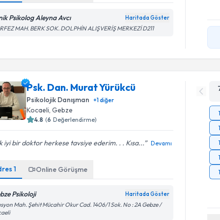
inik Psikolog Aleyna Avcı
Haritada Göster
RFEZ MAH. BERK SOK. DOLPHİN ALIŞVERİŞ MERKEZİ D211
Psk. Dan. Murat Yürükcü
Psikolojik Danışman
+
1
diğer
Kocaeli
, Gebze
4.8
(
6
Değerlendirme)
 iyi bir doktor herkese tavsiye ederim. . . Kısa...
Devamı
dres
1
Online Görüşme
bze Psikoloji
Haritada Göster
asyon Mah. Şehit Mücahir Okur Cad. 1406/1 Sok. No : 2A Gebze /
aeli