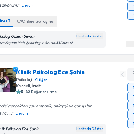
sediyorum.
Devamı
dres
1
Online Görüşme
ikolog Gizem Sevim
Haritada Göster
ya Kaptan Mah. Şehit Ergün Sk. No:53 Daire :9
Klinik Psikolog Ece Şahin
Psikoloji
+
1
diğer
Kocaeli
, İzmit
5
(
82
Değerlendirme)
disi gerçekten çok empatik, anlayışlı ve çok iyi bir
yici....
Devamı
inik Psikolog Ece Şahin
Haritada Göster