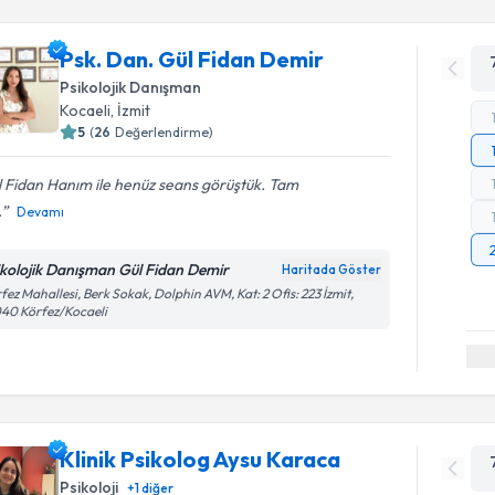
Psk. Dan. Gül Fidan Demir
Psikolojik Danışman
Kocaeli
, İzmit
5
(
26
Değerlendirme)
 Fidan Hanım ile henüz seans görüştük. Tam
.
Devamı
ikolojik Danışman Gül Fidan Demir
Haritada Göster
fez Mahallesi, Berk Sokak, Dolphin AVM, Kat: 2 Ofis: 223 İzmit,
40 Körfez/Kocaeli
Klinik Psikolog Aysu Karaca
Psikoloji
+
1
diğer