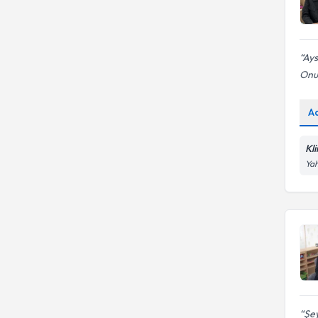
Ays
Onu
A
Kl
Yah
Şey