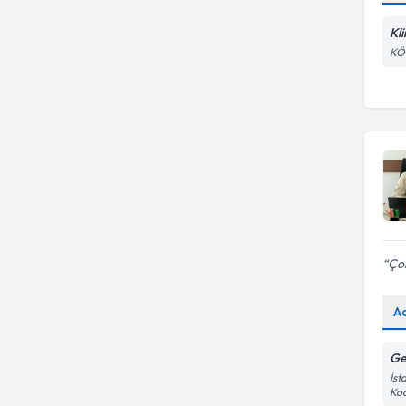
Kl
KÖ
Çok
A
Ge
İst
Koc