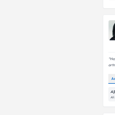
Hay
artm
A
AŞ
Ali