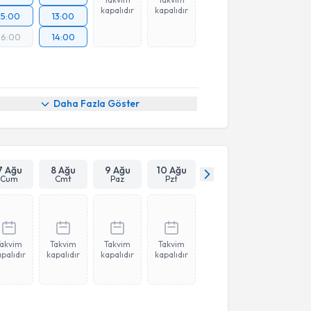
kapalıdır
kapalıdır
15:00
13:00
16:00
14:00
Daha Fazla Göster
7 Ağu
8 Ağu
9 Ağu
10 Ağu
Cum
Cmt
Paz
Pzt
Takvim
Takvim
Takvim
Takvim
palıdır
kapalıdır
kapalıdır
kapalıdır