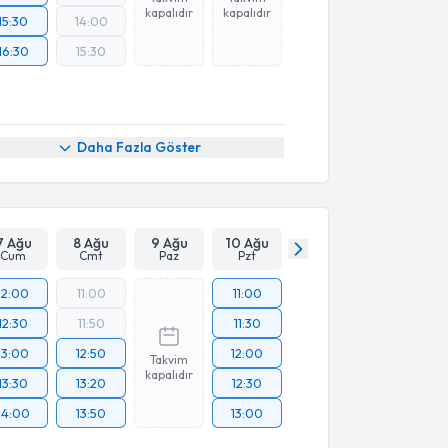
kapalıdır
kapalıdır
15:30
14:00
16:30
15:30
Daha Fazla Göster
7 Ağu
8 Ağu
9 Ağu
10 Ağu
Cum
Cmt
Paz
Pzt
12:00
11:00
11:00
12:30
11:50
11:30
13:00
12:50
12:00
Takvim
kapalıdır
13:30
13:20
12:30
14:00
13:50
13:00