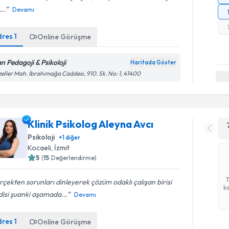
...
Devamı
dres
1
Online Görüşme
an Pedagoji & Psikoloji
Haritada Göster
eller Mah. İbrahimağa Caddesi, 910. Sk. No: 1, 41400
Klinik Psikolog Aleyna Avcı
Psikoloji
+
1
diğer
Kocaeli
, İzmit
5
(
15
Değerlendirme)
çekten sorunları dinleyerek çözüm odaklı çalışan birisi
ka
isi şuanki aşamada...
Devamı
dres
1
Online Görüşme