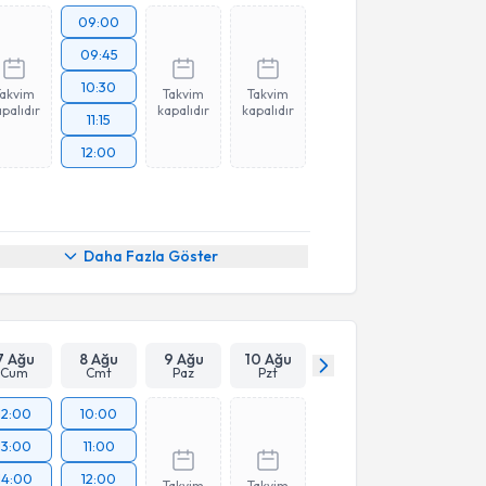
09:00
09:45
10:30
Takvim
Takvim
Takvim
palıdır
kapalıdır
kapalıdır
11:15
12:00
Daha Fazla Göster
7 Ağu
8 Ağu
9 Ağu
10 Ağu
Cum
Cmt
Paz
Pzt
12:00
10:00
13:00
11:00
14:00
12:00
Takvim
Takvim