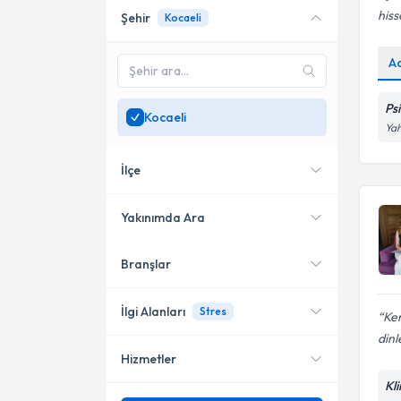
his
Şehir
Kocaeli
Online danışmanlık sunan
uzmanları göster
A
Sadece
Kocaeli
bölgesinde
uzman ara
Ps
Kocaeli
Yah
İlçe
Yakınımda Ara
Branşlar
Konumuma yakın uzmanları
İzmit
göster
Gebze
İlgi Alanları
Stres
Ken
dinle
Darıca
Hizmetler
Psikoloji
Kartepe
Kl