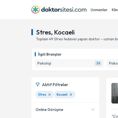
Uzmanlar
Klin
Stres, Kocaeli
Toplam
49
Stres
tedavisi yapan doktor - uzman b
İlgili Branşlar
Psikoloji
Psiko
26
Aktif Filtreler
Stres
Kocaeli
Online Görüşme
Çok