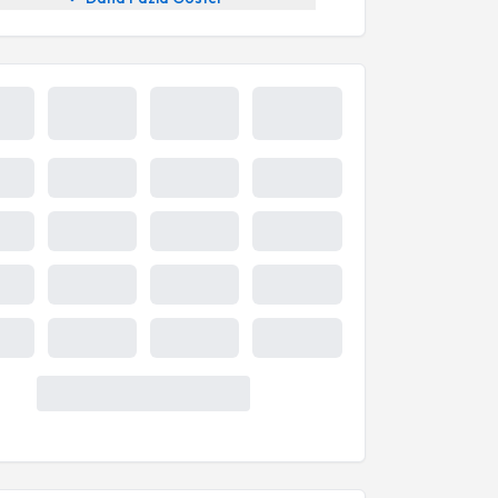
7 Ağu
8 Ağu
9 Ağu
10 Ağu
Cum
Cmt
Paz
Pzt
Takvim
Takvim
Takvim
Takvim
palıdır
kapalıdır
kapalıdır
kapalıdır
11 Ağu
Sal
15:30
Uygun Müsaitlik