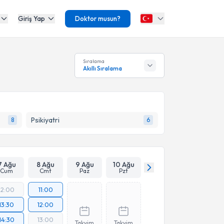
Giriş Yap
Doktor musun?
Sıralama
Akıllı Sıralama
Psikiyatri
8
6
7 Ağu
8 Ağu
9 Ağu
10 Ağu
Cum
Cmt
Paz
Pzt
12:00
11:00
13:30
12:00
14:30
13:00
Takvim
Takvim