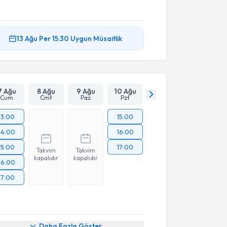
13 Ağu
Per
15:30
Uygun Müsaitlik
7 Ağu
8 Ağu
9 Ağu
10 Ağu
Cum
Cmt
Paz
Pzt
13:00
15:00
14:00
16:00
15:00
17:00
Takvim
Takvim
kapalıdır
kapalıdır
16:00
17:00
Daha Fazla Göster