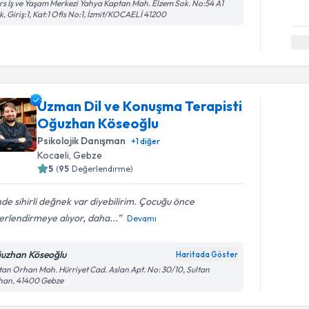
s İş ve Yaşam Merkezi Yahya Kaptan Mah. Elzem Sok. No:54 A1
k, Giriş:1, Kat:1 Ofis No:1, İzmit/KOCAELİ 41200
Uzman Dil ve Konuşma Terapisti
Oğuzhan Köseoğlu
Psikolojik Danışman
+
1
diğer
Kocaeli
, Gebze
5
(
95
Değerlendirme)
nde sihirli değnek var diyebilirim. Çocuğu önce
rlendirmeye alıyor, daha...
Devamı
uzhan Köseoğlu
Haritada Göster
tan Orhan Mah. Hürriyet Cad. Aslan Apt. No: 30/10, Sultan
han, 41400 Gebze