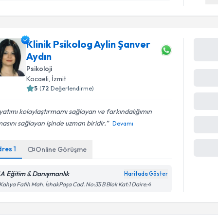
Klinik Psikolog Aylin Şanver
Aydın
Psikoloji
Kocaeli
, İzmit
5
(
72
Değerlendirme)
ka
atımı kolaylaştırmamı sağlayan ve farkındalığımın
asını sağlayan işinde uzman biridir.
Devamı
dres
1
Online Görüşme
A Eğitim & Danışmanlık
Haritada Göster
 Kahya Fatih Mah. İshakPaşa Cad. No:35 B Blok Kat:1 Daire:4