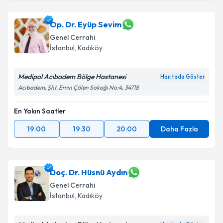
Prof. Dr. Ali Aktekin
için randevu takvimi talebi
oluşturun. Size bu uzmandan randevu almanız için bir
takvim hazırlandığında e-posta ile bilgilendireceğiz.
Op. Dr. Eyüp Sevim
Genel Cerrahi
E-posta Adresiniz
İstanbul
, Kadıköy
Medipol Acıbadem Bölge Hastanesi
Haritada Göster
Acıbadem, Şht. Emin Çölen Sokağı No:4, 34718
Kişisel verilerimin işlenmesine ilişkin
Aydınlatma
Metni
'ni okudum ve kişisel verilerimin belirtilen
En Yakın Saatler
kapsamda işlenmesini kabul ediyorum.
19:00
19:30
20:00
Daha Fazla
Takvim Talebini Gönder
Doç. Dr. Hüsnü Aydın
Genel Cerrahi
İstanbul
, Kadıköy