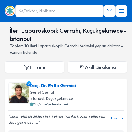
Doktor, klinik ara...
İleri Laparoskopik Cerrahi, Küçükçekmece -
İstanbul
Toplam
10
İleri Laparoskopik Cerrahi
tedavisi yapan doktor -
uzman bulundu
Filtrele
Akıllı Sıralama
Doç. Dr. Eyüp Gemici
Genel Cerrahi
İstanbul
, Küçükçekmece
5
(
3
Değerlendirme)
İşinin ehli dedikleri tek kelime harika hocam elleriniz
Devamı
dert görmesin...