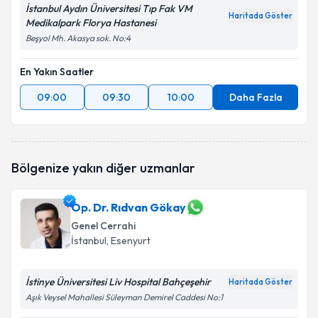
İstanbul Aydın Üniversitesi Tıp Fak VM
Haritada Göster
Medikalpark Florya Hastanesi
Beşyol Mh. Akasya sok. No:4
En Yakın Saatler
09:00
09:30
10:00
Daha Fazla
Bölgenize yakın diğer uzmanlar
Op. Dr. Rıdvan Gökay
Genel Cerrahi
İstanbul
, Esenyurt
İstinye Üniversitesi Liv Hospital Bahçeşehir
Haritada Göster
Aşık Veysel Mahallesi Süleyman Demirel Caddesi No:1