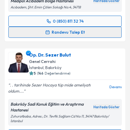
Medipol Acıbadem Bölge Hastanesi
Haritada Göster
Acıbadem, Şht. Emin Çölen Sokağı No:4, 34718
0 (850) 811 32 74
Randevu Takvimi Talebi
Randevu Talep Et
Doç. Dr. Hüsnü Aydın
için randevu takvimi talebi
oluşturun. Size bu uzmandan randevu almanız için bir
Op. Dr. Sezer Bulut
takvim hazırlandığında e-posta ile bilgilendireceğiz.
Genel Cerrahi
E-posta Adresiniz
İstanbul
, Bakırköy
5
(
146
Değerlendirme)
. . tarihinde Sezer Hocaya tüp mide ameliyatı
Devamı
oldum....
Kişisel verilerimin işlenmesine ilişkin
Aydınlatma
Metni
'ni okudum ve kişisel verilerimin belirtilen
Bakırköy Sadi Konuk Eğitim ve Araştırma
kapsamda işlenmesini kabul ediyorum.
Haritada Göster
Hastanesi
Zuhuratbaba, Adres:, Dr. Tevfik Sağlam Cd No:11, 34147 Bakırköy/
İstanbul
Takvim Talebini Gönder