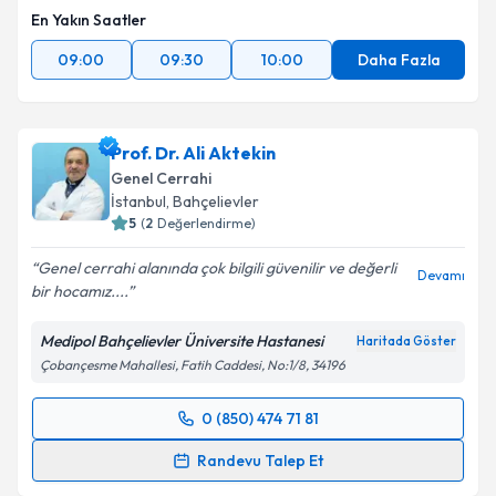
En Yakın Saatler
09:00
09:30
10:00
Daha Fazla
Prof. Dr. Ali Aktekin
Genel Cerrahi
İstanbul
, Bahçelievler
5
(
2
Değerlendirme)
Genel cerrahi alanında çok bilgili güvenilir ve değerli
Devamı
bir hocamız....
Medipol Bahçelievler Üniversite Hastanesi
Haritada Göster
Çobançesme Mahallesi, Fatih Caddesi, No:1/8, 34196
0 (850) 474 71 81
Randevu Takvimi Talebi
Randevu Talep Et