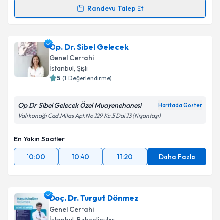
Randevu Talep Et
Randevu Takvimi Talebi
Op. Dr. Sezer Bulut
için randevu takvimi talebi
Op. Dr. Sibel Gelecek
oluşturun. Size bu uzmandan randevu almanız için bir
Genel Cerrahi
takvim hazırlandığında e-posta ile bilgilendireceğiz.
İstanbul
, Şişli
5
(
1
Değerlendirme)
E-posta Adresiniz
Op.Dr Sibel Gelecek Özel Muayenehanesi
Haritada Göster
Vali konağı Cad.Milas Apt.No.129 Ka.5 Dai.13 (Nişantaşı)
Kişisel verilerimin işlenmesine ilişkin
Aydınlatma
En Yakın Saatler
Metni
'ni okudum ve kişisel verilerimin belirtilen
kapsamda işlenmesini kabul ediyorum.
10:00
10:40
11:20
Daha Fazla
Takvim Talebini Gönder
Doç. Dr. Turgut Dönmez
Genel Cerrahi
İstanbul
, Bahçelievler