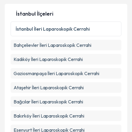
İstanbul İlçeleri
Kişisel verilerimin işlenmesine ilişkin
Aydınlatma
Metni
'ni okudum ve kişisel verilerimin belirtilen
İstanbul
İleri Laparoskopik Cerrahi
kapsamda işlenmesini kabul ediyorum.
Bahçelievler
İleri Laparoskopik Cerrahi
Takvim Talebini Gönder
Kadıköy
İleri Laparoskopik Cerrahi
Gaziosmanpaşa
İleri Laparoskopik Cerrahi
Ataşehir
İleri Laparoskopik Cerrahi
Bağcılar
İleri Laparoskopik Cerrahi
Bakırköy
İleri Laparoskopik Cerrahi
Esenyurt
İleri Laparoskopik Cerrahi