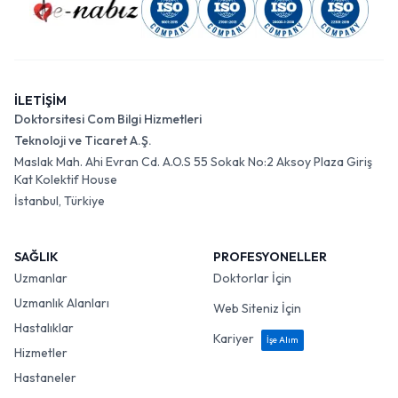
İLETİŞİM
Doktorsitesi Com Bilgi Hizmetleri
Teknoloji ve Ticaret A.Ş.
Maslak Mah. Ahi Evran Cd. A.O.S 55 Sokak No:2 Aksoy Plaza Giriş
Kat Kolektif House
İstanbul, Türkiye
SAĞLIK
PROFESYONELLER
Uzmanlar
Doktorlar İçin
Uzmanlık Alanları
Web Siteniz İçin
Hastalıklar
Kariyer
İşe Alım
Hizmetler
Hastaneler