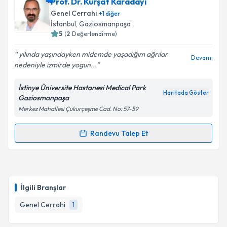
Doç. Dr. Muhammed Taha Demirpolat
için
Prof. Dr. Kürşat Karadayı
randevu takvimi talebi oluşturun. Size bu uzmandan
Genel Cerrahi
+
1
diğer
randevu almanız için bir takvim hazırlandığında e-
Takvim Talebini Gönder
İstanbul
, Gaziosmanpaşa
posta ile bilgilendireceğiz.
5
(
2
Değerlendirme)
E-posta Adresiniz
yılında yaşındayken midemde yaşadığım ağrılar
Devamı
nedeniyle izmirde yogun...
İstinye Üniversite Hastanesi Medical Park
Haritada Göster
Gaziosmanpaşa
Kişisel verilerimin işlenmesine ilişkin
Aydınlatma
Merkez Mahallesi Çukurçeşme Cad. No: 57-59
Metni
'ni okudum ve kişisel verilerimin belirtilen
kapsamda işlenmesini kabul ediyorum.
Randevu Talep Et
Randevu Takvimi Talebi
Takvim Talebini Gönder
Prof. Dr. Kürşat Karadayı
için randevu takvimi talebi
oluşturun. Size bu uzmandan randevu almanız için bir
İlgili Branşlar
takvim hazırlandığında e-posta ile bilgilendireceğiz.
Genel Cerrahi
1
E-posta Adresiniz