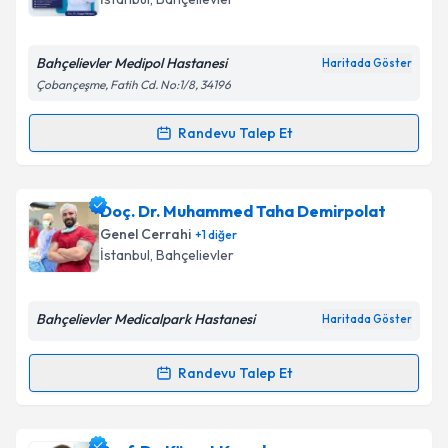
Bahçelievler Medipol Hastanesi
Haritada Göster
Çobançeşme, Fatih Cd. No:1/8, 34196
Randevu Talep Et
Randevu Takvimi Talebi
Doç. Dr. Turgut Dönmez
için randevu takvimi talebi
Doç. Dr. Muhammed Taha Demirpolat
oluşturun. Size bu uzmandan randevu almanız için bir
Genel Cerrahi
+
1
diğer
takvim hazırlandığında e-posta ile bilgilendireceğiz.
İstanbul
, Bahçelievler
E-posta Adresiniz
Bahçelievler Medicalpark Hastanesi
Haritada Göster
Randevu Talep Et
Randevu Takvimi Talebi
Kişisel verilerimin işlenmesine ilişkin
Aydınlatma
Metni
'ni okudum ve kişisel verilerimin belirtilen
kapsamda işlenmesini kabul ediyorum.