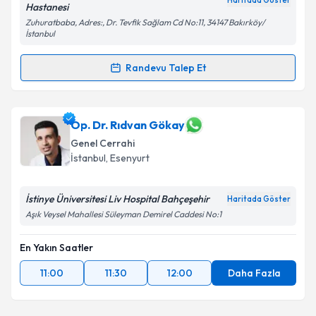
Haritada Göster
Hastanesi
Zuhuratbaba, Adres:, Dr. Tevfik Sağlam Cd No:11, 34147 Bakırköy/
İstanbul
Randevu Talep Et
Randevu Takvimi Talebi
Op. Dr. Sezer Bulut
için randevu takvimi talebi
Op. Dr. Rıdvan Gökay
oluşturun. Size bu uzmandan randevu almanız için bir
Genel Cerrahi
takvim hazırlandığında e-posta ile bilgilendireceğiz.
İstanbul
, Esenyurt
E-posta Adresiniz
İstinye Üniversitesi Liv Hospital Bahçeşehir
Haritada Göster
Aşık Veysel Mahallesi Süleyman Demirel Caddesi No:1
En Yakın Saatler
Kişisel verilerimin işlenmesine ilişkin
Aydınlatma
Metni
'ni okudum ve kişisel verilerimin belirtilen
11:00
11:30
12:00
Daha Fazla
kapsamda işlenmesini kabul ediyorum.