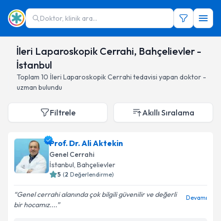
Doktor, klinik ara...
İleri Laparoskopik Cerrahi, Bahçelievler -
İstanbul
Toplam
10
İleri Laparoskopik Cerrahi
tedavisi yapan doktor -
uzman bulundu
Filtrele
Akıllı Sıralama
Prof. Dr. Ali Aktekin
Genel Cerrahi
İstanbul
, Bahçelievler
5
(
2
Değerlendirme)
Genel cerrahi alanında çok bilgili güvenilir ve değerli
Devamı
bir hocamız....