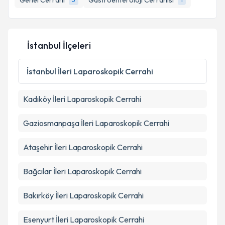
Genel Cerrahi
Gastroenteroloji Cerrahisi
Kişisel verilerimin işlenmesine ilişkin
Aydınlatma
İstanbul İlçeleri
Metni
'ni okudum ve kişisel verilerimin belirtilen
kapsamda işlenmesini kabul ediyorum.
İstanbul
İleri Laparoskopik Cerrahi
Takvim Talebini Gönder
Kadıköy
İleri Laparoskopik Cerrahi
Gaziosmanpaşa
İleri Laparoskopik Cerrahi
Ataşehir
İleri Laparoskopik Cerrahi
Bağcılar
İleri Laparoskopik Cerrahi
Bakırköy
İleri Laparoskopik Cerrahi
Esenyurt
İleri Laparoskopik Cerrahi