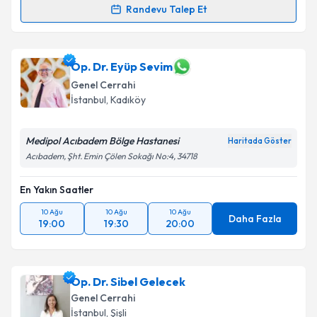
Randevu Talep Et
Doç. Dr. Hüsnü Aydın
için randevu takvimi talebi
oluşturun. Size bu uzmandan randevu almanız için bir
takvim hazırlandığında e-posta ile bilgilendireceğiz.
Op. Dr. Eyüp Sevim
Genel Cerrahi
E-posta Adresiniz
İstanbul
, Kadıköy
Medipol Acıbadem Bölge Hastanesi
Haritada Göster
Acıbadem, Şht. Emin Çölen Sokağı No:4, 34718
Kişisel verilerimin işlenmesine ilişkin
Aydınlatma
Metni
'ni okudum ve kişisel verilerimin belirtilen
En Yakın Saatler
kapsamda işlenmesini kabul ediyorum.
10 Ağu
10 Ağu
10 Ağu
Daha Fazla
19:00
19:30
20:00
Takvim Talebini Gönder
Op. Dr. Sibel Gelecek
Genel Cerrahi
İstanbul
, Şişli