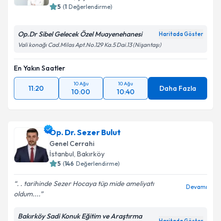
5
(
1
Değerlendirme)
Op.Dr Sibel Gelecek Özel Muayenehanesi
Haritada Göster
Vali konağı Cad.Milas Apt.No.129 Ka.5 Dai.13 (Nişantaşı)
En Yakın Saatler
10 Ağu
10 Ağu
11:20
Daha Fazla
10:00
10:40
Op. Dr. Sezer Bulut
Genel Cerrahi
İstanbul
, Bakırköy
5
(
146
Değerlendirme)
. . tarihinde Sezer Hocaya tüp mide ameliyatı
Devamı
oldum....
Bakırköy Sadi Konuk Eğitim ve Araştırma