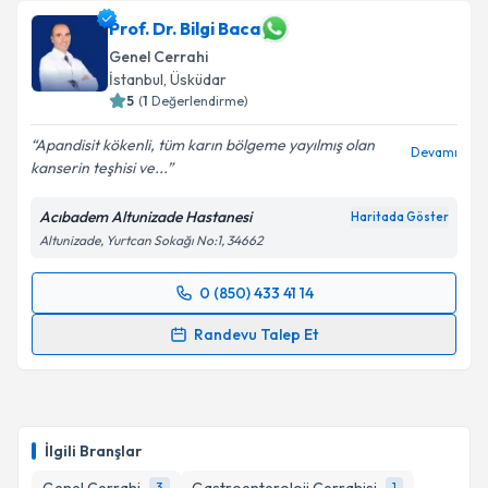
Takvim Talebini Gönder
Prof. Dr. Bilgi Baca
Genel Cerrahi
İstanbul
, Üsküdar
5
(
1
Değerlendirme)
Apandisit kökenli, tüm karın bölgeme yayılmış olan
Devamı
kanserin teşhisi ve...
Acıbadem Altunizade Hastanesi
Haritada Göster
Altunizade, Yurtcan Sokağı No:1, 34662
0 (850) 433 41 14
Randevu Takvimi Talebi
Randevu Talep Et
Prof. Dr. Bilgi Baca
için randevu takvimi talebi
oluşturun. Size bu uzmandan randevu almanız için bir
takvim hazırlandığında e-posta ile bilgilendireceğiz.
İlgili Branşlar
E-posta Adresiniz
3
1