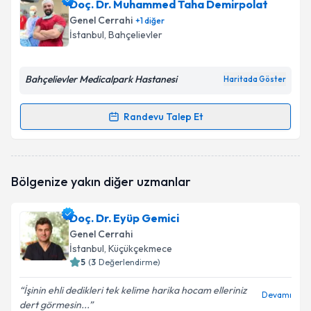
Doç. Dr. Turgut Dönmez
için randevu takvimi talebi
Doç. Dr. Muhammed Taha Demirpolat
oluşturun. Size bu uzmandan randevu almanız için bir
Genel Cerrahi
+
1
diğer
takvim hazırlandığında e-posta ile bilgilendireceğiz.
İstanbul
, Bahçelievler
E-posta Adresiniz
Bahçelievler Medicalpark Hastanesi
Haritada Göster
Randevu Talep Et
Randevu Takvimi Talebi
Kişisel verilerimin işlenmesine ilişkin
Aydınlatma
Metni
'ni okudum ve kişisel verilerimin belirtilen
kapsamda işlenmesini kabul ediyorum.
Doç. Dr. Muhammed Taha Demirpolat
için
Bölgenize yakın diğer uzmanlar
randevu takvimi talebi oluşturun. Size bu uzmandan
randevu almanız için bir takvim hazırlandığında e-
Takvim Talebini Gönder
posta ile bilgilendireceğiz.
Doç. Dr. Eyüp Gemici
Genel Cerrahi
E-posta Adresiniz
İstanbul
, Küçükçekmece
5
(
3
Değerlendirme)
İşinin ehli dedikleri tek kelime harika hocam elleriniz
Devamı
dert görmesin...
Kişisel verilerimin işlenmesine ilişkin
Aydınlatma