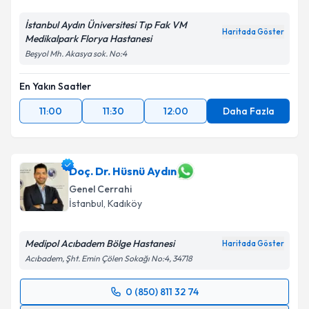
Metni
'ni okudum ve kişisel verilerimin belirtilen
kapsamda işlenmesini kabul ediyorum.
İstanbul Aydın Üniversitesi Tıp Fak VM
Haritada Göster
Medikalpark Florya Hastanesi
Beşyol Mh. Akasya sok. No:4
Takvim Talebini Gönder
En Yakın Saatler
11:00
11:30
12:00
Daha Fazla
Doç. Dr. Hüsnü Aydın
Genel Cerrahi
İstanbul
, Kadıköy
Medipol Acıbadem Bölge Hastanesi
Haritada Göster
Acıbadem, Şht. Emin Çölen Sokağı No:4, 34718
0 (850) 811 32 74
Randevu Takvimi Talebi