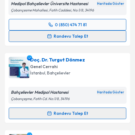
Medipol Bahçelievler Üniversite Hastanesi
Haritada Göster
Çobançesme Mahallesi, Fatih Caddesi, No:1/8, 34196
0 (850) 474 71 81
Randevu Takvimi Talebi
Randevu Talep Et
Prof. Dr. Ali Aktekin
için randevu takvimi talebi
oluşturun. Size bu uzmandan randevu almanız için bir
Doç. Dr. Turgut Dönmez
takvim hazırlandığında e-posta ile bilgilendireceğiz.
Genel Cerrahi
E-posta Adresiniz
İstanbul
, Bahçelievler
Bahçelievler Medipol Hastanesi
Haritada Göster
Çobançeşme, Fatih Cd. No:1/8, 34196
Kişisel verilerimin işlenmesine ilişkin
Aydınlatma
Metni
'ni okudum ve kişisel verilerimin belirtilen
Randevu Talep Et
kapsamda işlenmesini kabul ediyorum.
Randevu Takvimi Talebi
Takvim Talebini Gönder