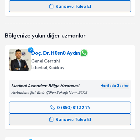
Randevu Talep Et
Randevu Takvimi Talebi
Op. Dr. Rumeysa Kevser Liman
için randevu takvimi
Bölgenize yakın diğer uzmanlar
talebi oluşturun. Size bu uzmandan randevu almanız
için bir takvim hazırlandığında e-posta ile
bilgilendireceğiz.
Doç. Dr. Hüsnü Aydın
Genel Cerrahi
E-posta Adresiniz
İstanbul
, Kadıköy
Medipol Acıbadem Bölge Hastanesi
Haritada Göster
Kişisel verilerimin işlenmesine ilişkin
Aydınlatma
Acıbadem, Şht. Emin Çölen Sokağı No:4, 34718
Metni
'ni okudum ve kişisel verilerimin belirtilen
kapsamda işlenmesini kabul ediyorum.
0 (850) 811 32 74
Randevu Takvimi Talebi
Randevu Talep Et
Takvim Talebini Gönder
Doç. Dr. Hüsnü Aydın
için randevu takvimi talebi
oluşturun. Size bu uzmandan randevu almanız için bir