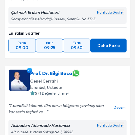
Çakmak Erdem Hastanesi
Haritada Göster
Saray Mahallesi Alemdağ Caddesi, Sezer Sk. No:3 D:5
En Yakın Saatler
Yarın
Yarın
Yarın
Daha Fazla
09:00
09:25
09:50
Prof. Dr. Bilgi Baca
Genel Cerrahi
İstanbul
, Üsküdar
5
(
1
Değerlendirme)
Apandisit kökenli, tüm karın bölgeme yayılmış olan
Devamı
kanserin teşhisi ve...
Acıbadem Altunizade Hastanesi
Haritada Göster
Altunizade, Yurtcan Sokağı No:1, 34662