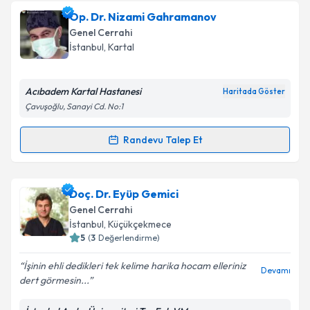
Op. Dr. Nizami Gahramanov
Genel Cerrahi
İstanbul
, Kartal
Acıbadem Kartal Hastanesi
Haritada Göster
Çavuşoğlu, Sanayi Cd. No:1
Randevu Talep Et
Randevu Takvimi Talebi
Op. Dr. Nizami Gahramanov
için randevu takvimi
Doç. Dr. Eyüp Gemici
talebi oluşturun. Size bu uzmandan randevu almanız
Genel Cerrahi
için bir takvim hazırlandığında e-posta ile
İstanbul
, Küçükçekmece
bilgilendireceğiz.
5
(
3
Değerlendirme)
E-posta Adresiniz
İşinin ehli dedikleri tek kelime harika hocam elleriniz
Devamı
dert görmesin...