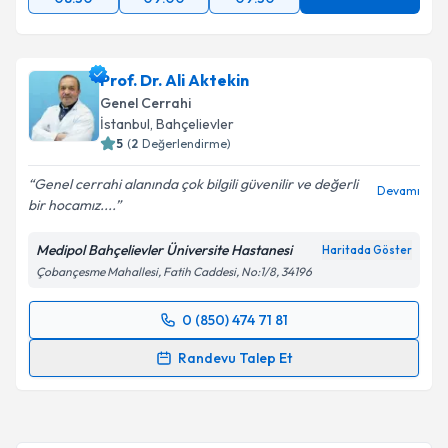
Prof. Dr. Ali Aktekin
Genel Cerrahi
İstanbul
, Bahçelievler
5
(
2
Değerlendirme)
Genel cerrahi alanında çok bilgili güvenilir ve değerli
Devamı
bir hocamız....
Medipol Bahçelievler Üniversite Hastanesi
Haritada Göster
Çobançesme Mahallesi, Fatih Caddesi, No:1/8, 34196
0 (850) 474 71 81
Randevu Takvimi Talebi
Randevu Talep Et
Prof. Dr. Ali Aktekin
için randevu takvimi talebi
oluşturun. Size bu uzmandan randevu almanız için bir
takvim hazırlandığında e-posta ile bilgilendireceğiz.