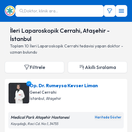
Doktor, klinik ara...
İleri Laparoskopik Cerrahi, Ataşehir -
İstanbul
Toplam
10
İleri Laparoskopik Cerrahi
tedavisi yapan doktor -
uzman bulundu
Filtrele
Akıllı Sıralama
Op. Dr. Rumeysa Kevser Liman
Genel Cerrahi
İstanbul
, Ataşehir
Medical Park Ataşehir Hastanesi
Haritada Göster
Kayışdağı, Raci Cd. No:1, 34755