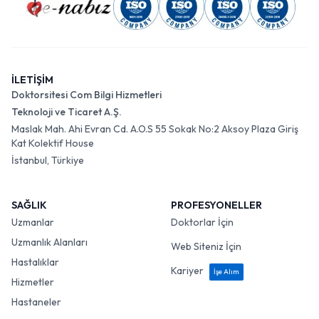
İLETİŞİM
Doktorsitesi Com Bilgi Hizmetleri
Teknoloji ve Ticaret A.Ş.
Maslak Mah. Ahi Evran Cd. A.O.S 55 Sokak No:2 Aksoy Plaza Giriş
Kat Kolektif House
İstanbul, Türkiye
SAĞLIK
PROFESYONELLER
Uzmanlar
Doktorlar İçin
Uzmanlık Alanları
Web Siteniz İçin
Hastalıklar
Kariyer
İşe Alım
Hizmetler
Hastaneler