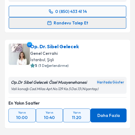
0 (850) 433 41 14
Randevu Takvimi Talebi
Randevu Talep Et
Prof. Dr. Bilgi Baca
için randevu takvimi talebi
oluşturun. Size bu uzmandan randevu almanız için bir
Op. Dr. Sibel Gelecek
takvim hazırlandığında e-posta ile bilgilendireceğiz.
Genel Cerrahi
E-posta Adresiniz
İstanbul
, Şişli
5
(
1
Değerlendirme)
Op.Dr Sibel Gelecek Özel Muayenehanesi
Haritada Göster
Kişisel verilerimin işlenmesine ilişkin
Aydınlatma
Vali konağı Cad.Milas Apt.No.129 Ka.5 Dai.13 (Nişantaşı)
Metni
'ni okudum ve kişisel verilerimin belirtilen
kapsamda işlenmesini kabul ediyorum.
En Yakın Saatler
Yarın
Yarın
Yarın
Daha Fazla
10:00
10:40
11:20
Takvim Talebini Gönder