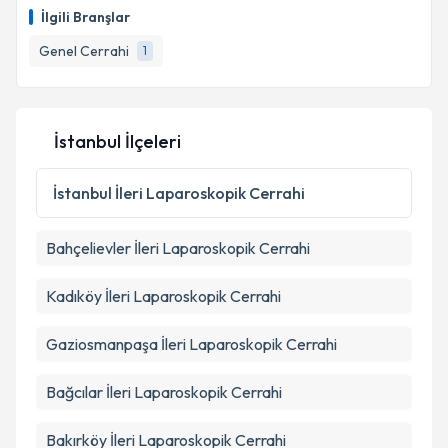
İlgili Branşlar
E-posta Adresiniz
Genel Cerrahi
1
Kişisel verilerimin işlenmesine ilişkin
Aydınlatma
İstanbul İlçeleri
Metni
'ni okudum ve kişisel verilerimin belirtilen
kapsamda işlenmesini kabul ediyorum.
İstanbul
İleri Laparoskopik Cerrahi
Takvim Talebini Gönder
Bahçelievler
İleri Laparoskopik Cerrahi
Kadıköy
İleri Laparoskopik Cerrahi
Gaziosmanpaşa
İleri Laparoskopik Cerrahi
Bağcılar
İleri Laparoskopik Cerrahi
Bakırköy
İleri Laparoskopik Cerrahi