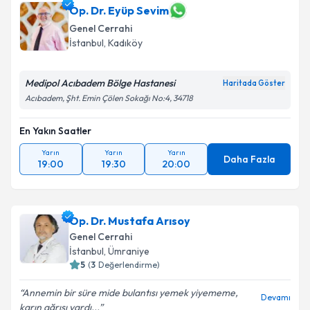
takvim hazırlandığında e-posta ile bilgilendireceğiz.
Op. Dr. Eyüp Sevim
Genel Cerrahi
E-posta Adresiniz
İstanbul
, Kadıköy
Medipol Acıbadem Bölge Hastanesi
Haritada Göster
Acıbadem, Şht. Emin Çölen Sokağı No:4, 34718
Kişisel verilerimin işlenmesine ilişkin
Aydınlatma
Metni
'ni okudum ve kişisel verilerimin belirtilen
En Yakın Saatler
kapsamda işlenmesini kabul ediyorum.
Yarın
Yarın
Yarın
Daha Fazla
19:00
19:30
20:00
Takvim Talebini Gönder
Op. Dr. Mustafa Arısoy
Genel Cerrahi
İstanbul
, Ümraniye
5
(
3
Değerlendirme)
Annemin bir süre mide bulantısı yemek yiyememe,
Devamı
karın ağrısı vardı...