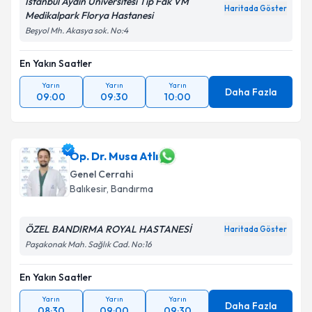
İstanbul Aydın Üniversitesi Tıp Fak VM
Haritada Göster
Medikalpark Florya Hastanesi
Kişisel verilerimin işlenmesine ilişkin
Aydınlatma
Beşyol Mh. Akasya sok. No:4
Metni
'ni okudum ve kişisel verilerimin belirtilen
kapsamda işlenmesini kabul ediyorum.
En Yakın Saatler
Yarın
Yarın
Yarın
Takvim Talebini Gönder
Daha Fazla
09:00
09:30
10:00
Op. Dr. Musa Atlı
Genel Cerrahi
Balıkesir
, Bandırma
ÖZEL BANDIRMA ROYAL HASTANESİ
Haritada Göster
Paşakonak Mah. Sağlık Cad. No:16
En Yakın Saatler
Yarın
Yarın
Yarın
Daha Fazla
08:30
09:00
09:30