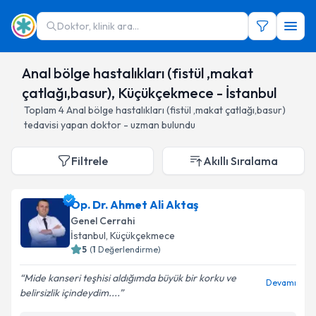
Doktor, klinik ara...
Anal bölge hastalıkları (fistül ,makat
çatlağı,basur), Küçükçekmece - İstanbul
Toplam
4
Anal bölge hastalıkları (fistül ,makat çatlağı,basur)
tedavisi yapan doktor - uzman bulundu
Filtrele
Akıllı Sıralama
Op. Dr. Ahmet Ali Aktaş
Genel Cerrahi
İstanbul
, Küçükçekmece
5
(
1
Değerlendirme)
Mide kanseri teşhisi aldığımda büyük bir korku ve
Devamı
belirsizlik içindeydim....