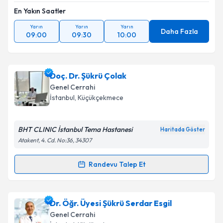
En Yakın Saatler
Yarın
Yarın
Yarın
Daha Fazla
09:00
09:30
10:00
Doç. Dr. Şükrü Çolak
Genel Cerrahi
İstanbul
, Küçükçekmece
BHT CLINIC İstanbul Tema Hastanesi
Haritada Göster
Atakent, 4. Cd. No:36, 34307
Randevu Talep Et
Randevu Takvimi Talebi
Doç. Dr. Şükrü Çolak
için randevu takvimi talebi
Dr. Öğr. Üyesi Şükrü Serdar Esgil
oluşturun. Size bu uzmandan randevu almanız için bir
Genel Cerrahi
takvim hazırlandığında e-posta ile bilgilendireceğiz.