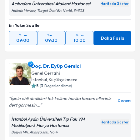
Acıbadem Üniversitesi Atakent Hastanesi
Haritada Göster
Halkalı Merkez, Turgut Özal Blv No:16, 34303
En Yakın Saatler
Yarın
Yarın
Yarın
Daha Fazla
09:00
09:30
10:00
Doç. Dr. Eyüp Gemici
Genel Cerrahi
İstanbul
, Küçükçekmece
5
(
3
Değerlendirme)
İşinin ehli dedikleri tek kelime harika hocam elleriniz
Devamı
dert görmesin...
İstanbul Aydın Üniversitesi Tıp Fak VM
Haritada Göster
Medikalpark Florya Hastanesi
Beşyol Mh. Akasya sok. No:4