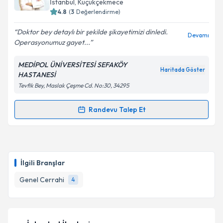
İstanbul
, Küçükçekmece
4.8
(
3
Değerlendirme)
E-posta Adresiniz
Doktor bey detaylı bir şekilde şikayetimizi dinledi.
Devamı
Operasyonumuz gayet...
MEDİPOL ÜNİVERSİTESİ SEFAKÖY
Kişisel verilerimin işlenmesine ilişkin
Aydınlatma
Haritada Göster
HASTANESİ
Metni
'ni okudum ve kişisel verilerimin belirtilen
Tevfik Bey, Maslak Çeşme Cd. No:30, 34295
kapsamda işlenmesini kabul ediyorum.
Randevu Talep Et
Randevu Takvimi Talebi
Takvim Talebini Gönder
Dr. Öğr. Üyesi Şükrü Serdar Esgil
için randevu
takvimi talebi oluşturun. Size bu uzmandan randevu
İlgili Branşlar
almanız için bir takvim hazırlandığında e-posta ile
bilgilendireceğiz.
Genel Cerrahi
4
E-posta Adresiniz