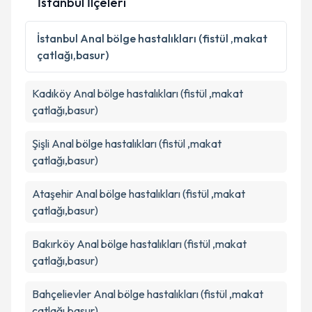
İstanbul İlçeleri
Kişisel verilerimin işlenmesine ilişkin
Aydınlatma
İstanbul
Anal bölge hastalıkları (fistül ,makat
Metni
'ni okudum ve kişisel verilerimin belirtilen
çatlağı,basur)
kapsamda işlenmesini kabul ediyorum.
Kadıköy
Anal bölge hastalıkları (fistül ,makat
Takvim Talebini Gönder
çatlağı,basur)
Şişli
Anal bölge hastalıkları (fistül ,makat
çatlağı,basur)
Ataşehir
Anal bölge hastalıkları (fistül ,makat
çatlağı,basur)
Bakırköy
Anal bölge hastalıkları (fistül ,makat
çatlağı,basur)
Bahçelievler
Anal bölge hastalıkları (fistül ,makat
çatlağı,basur)