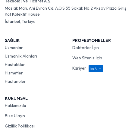
Teknoloji ve Ticaret A.Ş.
Maslak Mah. Ahi Evran Cd. A.O.S 55 Sokak No:2 Aksoy Plaza Giriş
Kat Kolektif House
İstanbul, Türkiye
SAĞLIK
PROFESYONELLER
Uzmanlar
Doktorlar İçin
Uzmanlık Alanları
Web Siteniz İçin
Hastalıklar
Kariyer
İşe Alım
Hizmetler
Hastaneler
KURUMSAL
Hakkımızda
Bize Ulaşın
Gizlilik Politikası