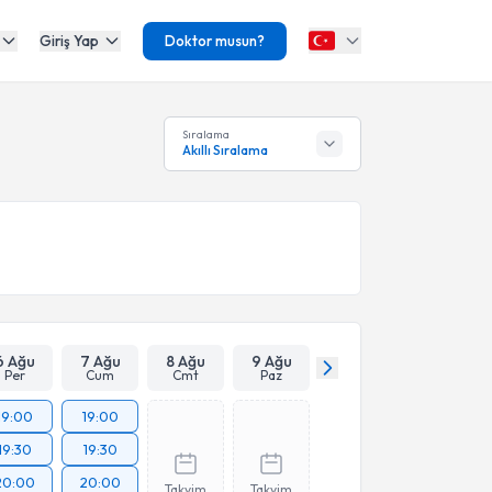
Giriş Yap
Doktor musun?
Sıralama
Akıllı Sıralama
6 Ağu
7 Ağu
8 Ağu
9 Ağu
Per
Cum
Cmt
Paz
19:00
19:00
19:30
19:30
20:00
20:00
Takvim
Takvim