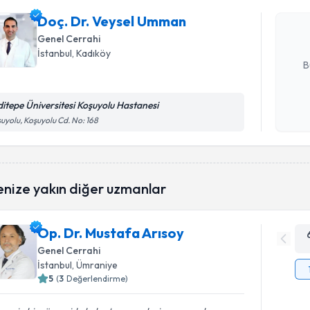
Size bu uzm
Doç. Dr. Veysel Umman
hazırlandığ
Genel Cerrahi
E-posta Ad
İstanbul
, Kadıköy
B
ditepe Üniversitesi Koşuyolu Hastanesi
Kişisel
uyolu, Koşuyolu Cd. No: 168
okudum
işlenm
enize yakın diğer uzmanlar
Op. Dr. Mustafa Arısoy
Genel Cerrahi
İstanbul
, Ümraniye
5
(
3
Değerlendirme)