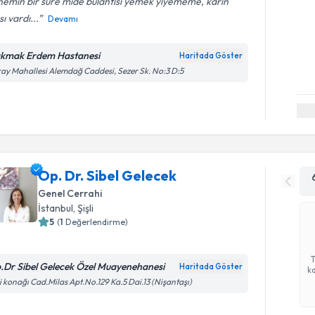
emin bir süre mide bulantısı yemek yiyememe, karın
sı vardı...
Devamı
kmak Erdem Hastanesi
Haritada Göster
ay Mahallesi Alemdağ Caddesi, Sezer Sk. No:3 D:5
Op. Dr. Sibel Gelecek
Genel Cerrahi
İstanbul
, Şişli
5
(
1
Değerlendirme)
.Dr Sibel Gelecek Özel Muayenehanesi
Haritada Göster
ka
i konağı Cad.Milas Apt.No.129 Ka.5 Dai.13 (Nişantaşı)