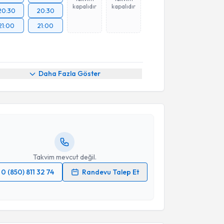
kapalıdır
kapalıdır
20:30
20:30
21:00
21:00
akvimi Talebi
Daha Fazla Göster
üsnü Aydın
için randevu takvimi talebi oluşturun. Size
 randevu almanız için bir takvim hazırlandığında e-
lgilendireceğiz.
resiniz
Takvim mevcut değil.
0 (850) 811 32 74
Randevu Talep Et
akvimi Talebi
 verilerimin işlenmesine ilişkin
Aydınlatma Metni
'ni
 ve kişisel verilerimin belirtilen kapsamda
esini kabul ediyorum.
Veysel Umman
için randevu takvimi talebi oluşturun.