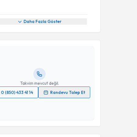
Daha Fazla Göster
akvimi Talebi
Bilgi Baca
için randevu takvimi talebi oluşturun. Size
 randevu almanız için bir takvim hazırlandığında e-
lgilendireceğiz.
resiniz
Takvim mevcut değil.
0 (850) 433 41 14
Randevu Talep Et
 verilerimin işlenmesine ilişkin
Aydınlatma Metni
'ni
 ve kişisel verilerimin belirtilen kapsamda
akvimi Talebi
esini kabul ediyorum.
umeysa Kevser Liman
için randevu takvimi talebi
Takvim Talebini Gönder
Size bu uzmandan randevu almanız için bir takvim