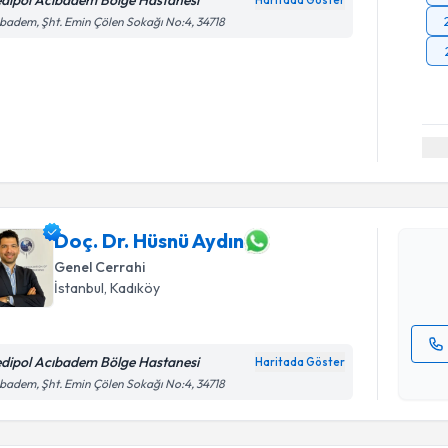
dipol Acıbadem Bölge Hastanesi
Haritada Göster
badem, Şht. Emin Çölen Sokağı No:4, 34718
Randevu T
Doç. Dr. H
bu uzmandan
posta ile bi
Doç. Dr. Hüsnü Aydın
Genel Cerrahi
E-posta Ad
İstanbul
, Kadıköy
dipol Acıbadem Bölge Hastanesi
Haritada Göster
Randevu T
Kişisel
badem, Şht. Emin Çölen Sokağı No:4, 34718
okudum
işlenm
Doç. Dr. 