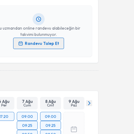
andan randevu almanız için bir takvim
ında e-posta ile bilgilendireceğiz.
Takvim Talebini Gönder
resiniz
u uzmandan online randevu alabileceğin bir
takvimi bulunmuyor.
Randevu Talep Et
 verilerimin işlenmesine ilişkin
Aydınlatma Metni
'ni
 ve kişisel verilerimin belirtilen kapsamda
esini kabul ediyorum.
Takvim Talebini Gönder
6 Ağu
7 Ağu
8 Ağu
9 Ağu
Per
Cum
Cmt
Paz
17:20
09:00
09:00
09:25
09:25