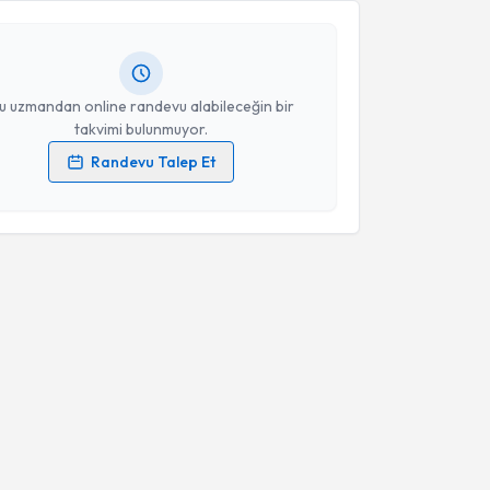
Size bu uzmandan randevu almanız için bir takvim
ında e-posta ile bilgilendireceğiz.
resiniz
u uzmandan online randevu alabileceğin bir
takvimi bulunmuyor.
Randevu Talep Et
 verilerimin işlenmesine ilişkin
Aydınlatma Metni
'ni
 ve kişisel verilerimin belirtilen kapsamda
esini kabul ediyorum.
Takvim Talebini Gönder