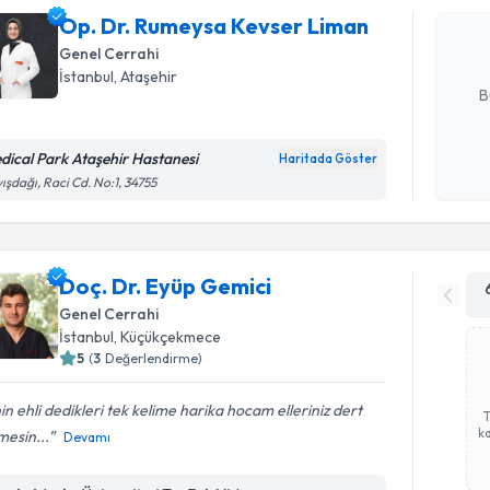
Op. Dr. Rumeysa Kevser Liman
hazırlandığ
Genel Cerrahi
E-posta Ad
İstanbul
, Ataşehir
B
dical Park Ataşehir Hastanesi
Haritada Göster
Kişisel
ışdağı, Raci Cd. No:1, 34755
okudum
işlenm
Doç. Dr. Eyüp Gemici
Genel Cerrahi
İstanbul
, Küçükçekmece
5
(
3
Değerlendirme)
nin ehli dedikleri tek kelime harika hocam elleriniz dert
ka
esin...
Devamı