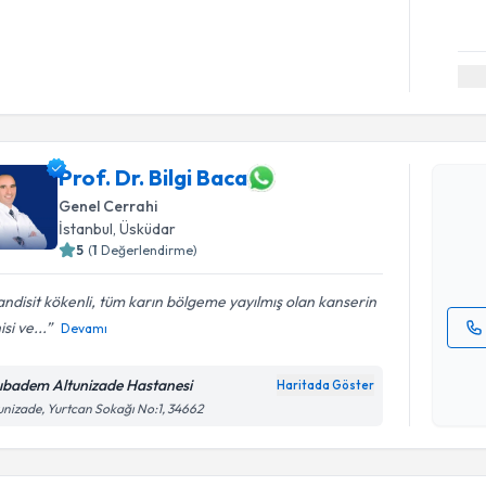
Randevu T
Prof. Dr. 
Prof. Dr. Bilgi Baca
bu uzmandan
Genel Cerrahi
posta ile bi
İstanbul
, Üsküdar
5
(
1
Değerlendirme)
E-posta Ad
ndisit kökenli, tüm karın bölgeme yayılmış olan kanserin
isi ve...
Devamı
Kişisel
okudum
ıbadem Altunizade Hastanesi
Haritada Göster
Randevu T
işlenm
unizade, Yurtcan Sokağı No:1, 34662
Op. Dr. R
oluşturun. 