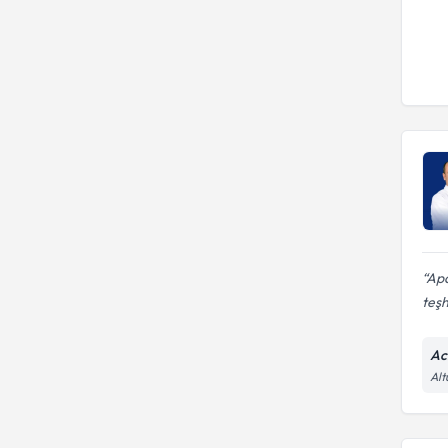
Apa
teşh
Ac
Alt