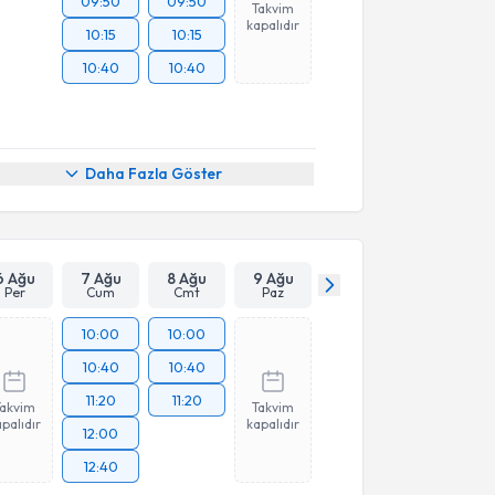
09:50
09:50
Takvim
kapalıdır
10:15
10:15
10:40
10:40
Daha Fazla Göster
6 Ağu
7 Ağu
8 Ağu
9 Ağu
Per
Cum
Cmt
Paz
10:00
10:00
10:40
10:40
11:20
11:20
Takvim
Takvim
palıdır
kapalıdır
12:00
12:40