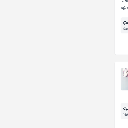
Ann
ağrı
Ça
Sar
Op
Val