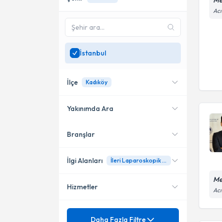
Me
Acı
İstanbul
İlçe
Kadıköy
Yakınımda Ara
Branşlar
Konumuma yakın uzmanları
Bahçelievler
göster
Kadıköy
İlgi Alanları
İleri Laparoskopik Cerrahi
Gaziosmanpaşa
Me
Hizmetler
Genel Cerrahi
Acı
Ataşehir
Mezuniyet
Fıtıklar
Daha Fazla Filtre
Bağcılar