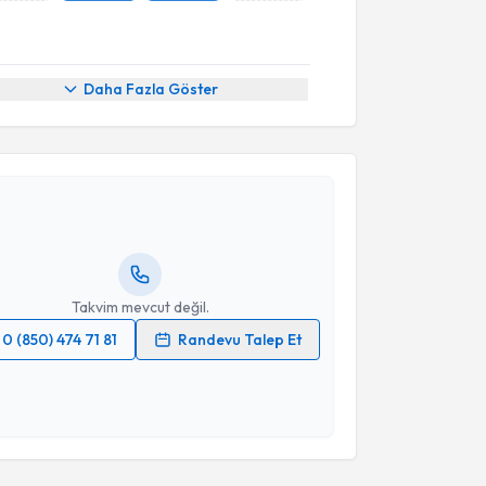
Daha Fazla Göster
akvimi Talebi
li Aktekin
için randevu takvimi talebi oluşturun. Size
 randevu almanız için bir takvim hazırlandığında e-
lgilendireceğiz.
resiniz
Takvim mevcut değil.
0 (850) 474 71 81
Randevu Talep Et
 verilerimin işlenmesine ilişkin
Aydınlatma Metni
'ni
 ve kişisel verilerimin belirtilen kapsamda
akvimi Talebi
esini kabul ediyorum.
izami Gahramanov
için randevu takvimi talebi
Takvim Talebini Gönder