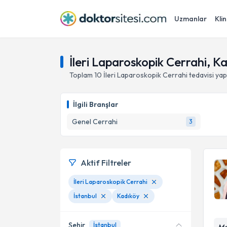
Uzmanlar
Klin
İleri Laparoskopik Cerrahi, Ka
Toplam
10
İleri Laparoskopik Cerrahi
tedavisi ya
İlgili Branşlar
Genel Cerrahi
3
Aktif Filtreler
İleri Laparoskopik Cerrahi
İstanbul
Kadıköy
Şehir
İstanbul