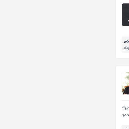
Me
Kay
İşi
görm