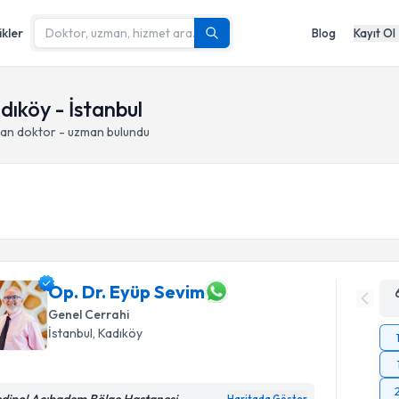
ikler
Blog
Kayıt Ol
dıköy - İstanbul
pan doktor - uzman bulundu
Op. Dr. Eyüp Sevim
Genel Cerrahi
İstanbul
, Kadıköy