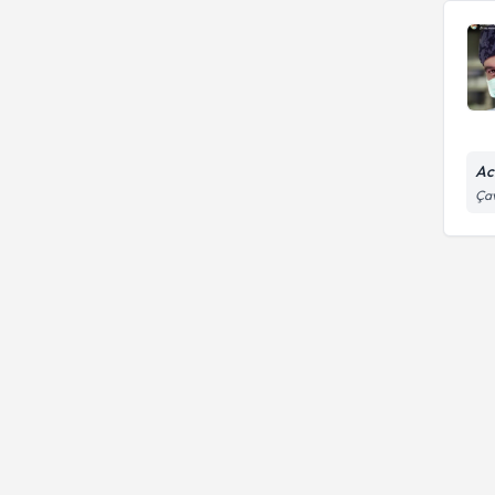
Ac
Çav