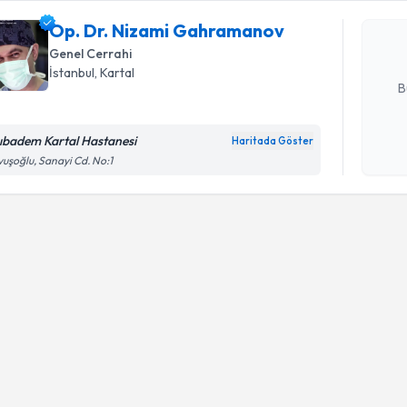
oluşturun. 
Op. Dr. Nizami Gahramanov
hazırlandığ
Genel Cerrahi
E-posta Ad
İstanbul
, Kartal
B
ıbadem Kartal Hastanesi
Haritada Göster
Kişisel
uşoğlu, Sanayi Cd. No:1
okudum
işlenm