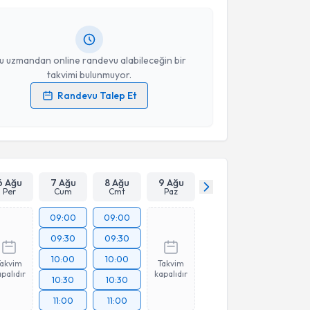
ında e-posta ile bilgilendireceğiz.
resiniz
u uzmandan online randevu alabileceğin bir
takvimi bulunmuyor.
Randevu Talep Et
 verilerimin işlenmesine ilişkin
Aydınlatma Metni
'ni
 ve kişisel verilerimin belirtilen kapsamda
esini kabul ediyorum.
Takvim Talebini Gönder
6 Ağu
7 Ağu
8 Ağu
9 Ağu
Per
Cum
Cmt
Paz
09:00
09:00
09:30
09:30
10:00
10:00
Takvim
Takvim
palıdır
kapalıdır
10:30
10:30
11:00
11:00