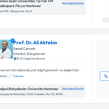
tanbul Aydın Üniversitesi Tıp Fak VM
Haritada Göster
dikalpark Florya Hastanesi
yol Mh. Akasya sok. No:4
Randevu T
Prof. Dr. A
Prof. Dr. Ali Aktekin
bu uzmandan
Genel Cerrahi
posta ile bi
İstanbul
, Bahçelievler
5
(
2
Değerlendirme)
E-posta Ad
el cerrahi alanında çok bilgili güvenilir ve değerli bir
mız....
Devamı
Kişisel
okudum
dipol Bahçelievler Üniversite Hastanesi
Haritada Göster
Randevu T
işlenm
ançesme Mahallesi, Fatih Caddesi, No:1/8, 34196
Op. Dr. N