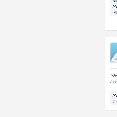
İs
Me
Beş
Gen
hoca
Me
Çob