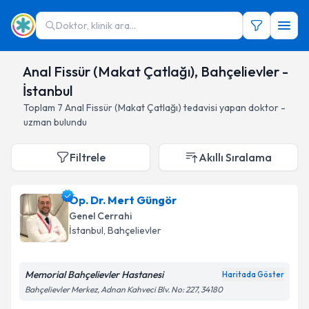
Doktor, klinik ara...
Anal Fissür (Makat Çatlağı), Bahçelievler -
İstanbul
Toplam
7
Anal Fissür (Makat Çatlağı)
tedavisi yapan doktor -
uzman bulundu
Filtrele
Akıllı Sıralama
Op. Dr. Mert Güngör
Genel Cerrahi
İstanbul
, Bahçelievler
Memorial Bahçelievler Hastanesi
Haritada Göster
Bahçelievler Merkez, Adnan Kahveci Blv. No: 227, 34180