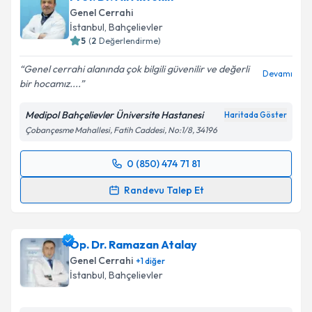
Genel Cerrahi
E-posta Adresiniz
İstanbul
, Bahçelievler
5
(
2
Değerlendirme)
Genel cerrahi alanında çok bilgili güvenilir ve değerli
Devamı
bir hocamız....
Kişisel verilerimin işlenmesine ilişkin
Aydınlatma
Metni
'ni okudum ve kişisel verilerimin belirtilen
Medipol Bahçelievler Üniversite Hastanesi
Haritada Göster
kapsamda işlenmesini kabul ediyorum.
Çobançesme Mahallesi, Fatih Caddesi, No:1/8, 34196
Takvim Talebini Gönder
0 (850) 474 71 81
Randevu Takvimi Talebi
Randevu Talep Et
Prof. Dr. Ali Aktekin
için randevu takvimi talebi
oluşturun. Size bu uzmandan randevu almanız için bir
Op. Dr. Ramazan Atalay
takvim hazırlandığında e-posta ile bilgilendireceğiz.
Genel Cerrahi
+
1
diğer
E-posta Adresiniz
İstanbul
, Bahçelievler