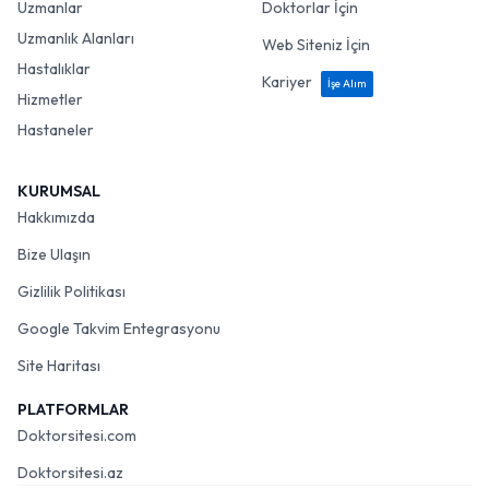
Uzmanlar
Doktorlar İçin
Uzmanlık Alanları
Web Siteniz İçin
Hastalıklar
Kariyer
İşe Alım
Hizmetler
Hastaneler
KURUMSAL
Hakkımızda
Bize Ulaşın
Gizlilik Politikası
Google Takvim Entegrasyonu
Site Haritası
PLATFORMLAR
Doktorsitesi.com
Doktorsitesi.az