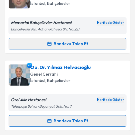
takvim hazırlandığında e-posta ile bilgilendireceğiz.
İstanbul
, Bahçelievler
E-posta Adresiniz
Memorial Bahçelievler Hastanesi
Haritada Göster
Bahçelievler Mh. Adnan Kahveci Blv. No:227
Kişisel verilerimin işlenmesine ilişkin
Aydınlatma
Randevu Talep Et
Randevu Takvimi Talebi
Metni
'ni okudum ve kişisel verilerimin belirtilen
kapsamda işlenmesini kabul ediyorum.
Op. Dr. Ersan Eroğlu
için randevu takvimi talebi
Op. Dr. Yılmaz Helvacıoğlu
oluşturun. Size bu uzmandan randevu almanız için bir
Takvim Talebini Gönder
Genel Cerrahi
takvim hazırlandığında e-posta ile bilgilendireceğiz.
İstanbul
, Bahçelievler
E-posta Adresiniz
Özel Aile Hastanesi
Haritada Göster
Talatpaşa Bulvarı Begonyalı Sok. No: 7
Kişisel verilerimin işlenmesine ilişkin
Aydınlatma
Randevu Talep Et
Randevu Takvimi Talebi
Metni
'ni okudum ve kişisel verilerimin belirtilen
kapsamda işlenmesini kabul ediyorum.