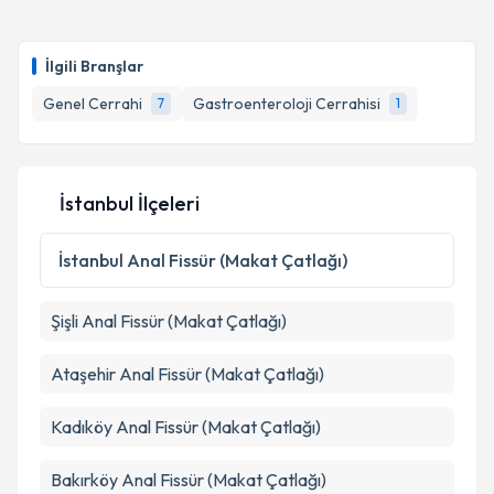
Op. Dr. Yılmaz Helvacıoğlu
için randevu takvimi
talebi oluşturun. Size bu uzmandan randevu almanız
Takvim Talebini Gönder
İlgili Branşlar
için bir takvim hazırlandığında e-posta ile
bilgilendireceğiz.
Genel Cerrahi
Gastroenteroloji Cerrahisi
7
1
E-posta Adresiniz
İstanbul İlçeleri
Kişisel verilerimin işlenmesine ilişkin
Aydınlatma
İstanbul
Anal Fissür (Makat Çatlağı)
Metni
'ni okudum ve kişisel verilerimin belirtilen
kapsamda işlenmesini kabul ediyorum.
Şişli
Anal Fissür (Makat Çatlağı)
Takvim Talebini Gönder
Ataşehir
Anal Fissür (Makat Çatlağı)
Kadıköy
Anal Fissür (Makat Çatlağı)
Bakırköy
Anal Fissür (Makat Çatlağı)