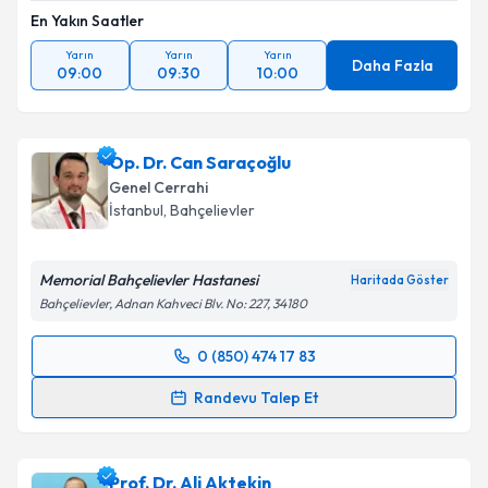
En Yakın Saatler
Yarın
Yarın
Yarın
Daha Fazla
09:00
09:30
10:00
Op. Dr. Can Saraçoğlu
Genel Cerrahi
İstanbul
, Bahçelievler
Memorial Bahçelievler Hastanesi
Haritada Göster
Bahçelievler, Adnan Kahveci Blv. No: 227, 34180
0 (850) 474 17 83
Randevu Takvimi Talebi
Randevu Talep Et
Op. Dr. Can Saraçoğlu
için randevu takvimi talebi
oluşturun. Size bu uzmandan randevu almanız için bir
Prof. Dr. Ali Aktekin
takvim hazırlandığında e-posta ile bilgilendireceğiz.