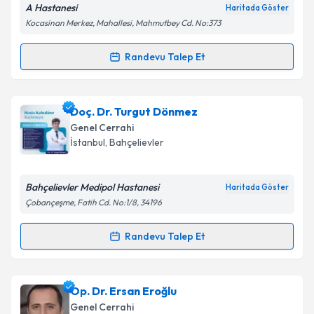
A Hastanesi
Haritada Göster
Kocasinan Merkez, Mahallesi, Mahmutbey Cd. No:373
Kişisel verilerimin işlenmesine ilişkin
Aydınlatma
Metni
'ni okudum ve kişisel verilerimin belirtilen
Randevu Talep Et
kapsamda işlenmesini kabul ediyorum.
Randevu Takvimi Talebi
Takvim Talebini Gönder
Op. Dr. Ramazan Atalay
için randevu takvimi talebi
Doç. Dr. Turgut Dönmez
oluşturun. Size bu uzmandan randevu almanız için bir
Genel Cerrahi
takvim hazırlandığında e-posta ile bilgilendireceğiz.
İstanbul
, Bahçelievler
E-posta Adresiniz
Bahçelievler Medipol Hastanesi
Haritada Göster
Çobançeşme, Fatih Cd. No:1/8, 34196
Kişisel verilerimin işlenmesine ilişkin
Aydınlatma
Randevu Talep Et
Randevu Takvimi Talebi
Metni
'ni okudum ve kişisel verilerimin belirtilen
kapsamda işlenmesini kabul ediyorum.
Doç. Dr. Turgut Dönmez
için randevu takvimi talebi
Op. Dr. Ersan Eroğlu
oluşturun. Size bu uzmandan randevu almanız için bir
Takvim Talebini Gönder
Genel Cerrahi