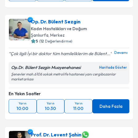
Op. Dr. Bülent Sezgin
Kadın Hastalıkları ve Doğum
Şanlıurfa
, Merkez
5
(
12
Değerlendirme)
Devamı
Çok ilgili İyi bir doktor tüm hamileliklerim de Bülent...
Op.Dr. Bülent Sezgin Muayenehanesi
Haritada Göster
Şenevler mah.6106 sokak metrolife hastanesi yanı cergibozanlar
market arkası
En Yakın Saatler
Yarın
Yarın
Yarın
Daha Fazla
10:00
10:30
11:00
Prof. Dr. Levent Şahin