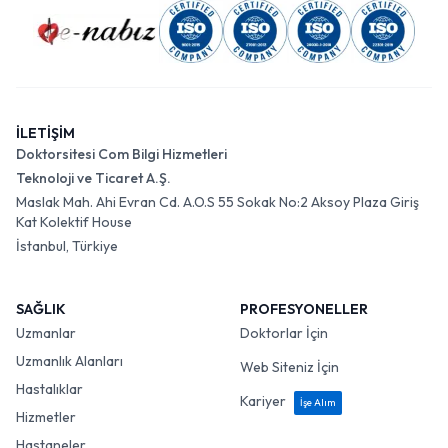
İLETİŞİM
Doktorsitesi Com Bilgi Hizmetleri
Teknoloji ve Ticaret A.Ş.
Maslak Mah. Ahi Evran Cd. A.O.S 55 Sokak No:2 Aksoy Plaza Giriş
Kat Kolektif House
İstanbul, Türkiye
SAĞLIK
PROFESYONELLER
Uzmanlar
Doktorlar İçin
Uzmanlık Alanları
Web Siteniz İçin
Hastalıklar
Kariyer
İşe Alım
Hizmetler
Hastaneler