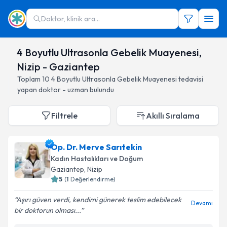
Doktor, klinik ara...
4 Boyutlu Ultrasonla Gebelik Muayenesi,
Nizip - Gaziantep
Toplam
10
4 Boyutlu Ultrasonla Gebelik Muayenesi
tedavisi
yapan doktor - uzman bulundu
Filtrele
Akıllı Sıralama
Op. Dr. Merve Sarıtekin
Kadın Hastalıkları ve Doğum
Gaziantep
, Nizip
5
(
1
Değerlendirme)
Aşırı güven verdi, kendimi günerek teslim edebilecek
Devamı
bir doktorun olması...