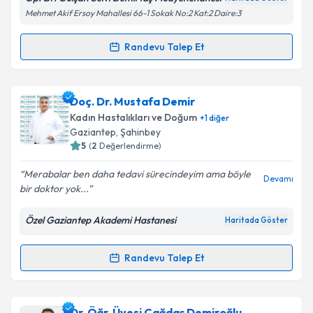
kapsamda işlenmesini kabul ediyorum.
Mehmet Akif Ersoy Mahallesi 66-1 Sokak No:2 Kat:2 Daire:3
Takvim Talebini Gönder
Randevu Talep Et
Randevu Takvimi Talebi
Doç. Dr. Gülşah Selvi Demirtaş
için randevu takvimi
Doç. Dr. Mustafa Demir
talebi oluşturun. Size bu uzmandan randevu almanız
Kadın Hastalıkları ve Doğum
+
1
diğer
için bir takvim hazırlandığında e-posta ile
Gaziantep
, Şahinbey
bilgilendireceğiz.
5
(
2
Değerlendirme)
E-posta Adresiniz
Merabalar ben daha tedavi sürecindeyim ama böyle
Devamı
bir doktor yok...
Özel Gaziantep Akademi Hastanesi
Haritada Göster
Kişisel verilerimin işlenmesine ilişkin
Aydınlatma
Metni
'ni okudum ve kişisel verilerimin belirtilen
Randevu Talep Et
Randevu Takvimi Talebi
kapsamda işlenmesini kabul ediyorum.
Takvim Talebini Gönder
Doç. Dr. Mustafa Demir
için randevu takvimi talebi
Dr. Öğr. Üyesi Çağdaş Demiroğlu