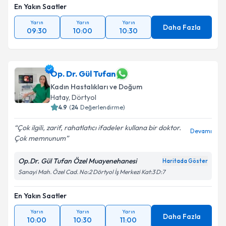
En Yakın Saatler
Yarın
Yarın
Yarın
Daha Fazla
09:30
10:00
10:30
Op. Dr. Gül Tufan
Kadın Hastalıkları ve Doğum
Hatay
, Dörtyol
4.9
(
24
Değerlendirme)
Çok ilgili, zarif, rahatlatıcı ifadeler kullana bir doktor.
Devamı
Çok memnunum
Op.Dr. Gül Tufan Özel Muayenehanesi
Haritada Göster
Sanayi Mah. Özel Cad. No:2 Dörtyol İş Merkezi Kat:3 D:7
En Yakın Saatler
Yarın
Yarın
Yarın
Daha Fazla
10:00
10:30
11:00