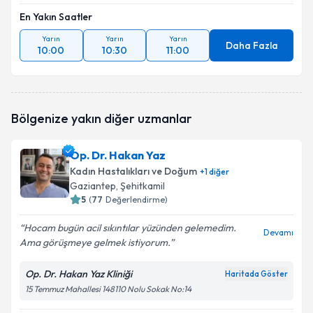
En Yakın Saatler
Yarın
Yarın
Yarın
Daha Fazla
10:00
10:30
11:00
Bölgenize yakın diğer uzmanlar
Op. Dr. Hakan Yaz
Kadın Hastalıkları ve Doğum
+
1
diğer
Gaziantep
, Şehitkamil
5
(
77
Değerlendirme)
Hocam bugün acil sıkıntılar yüzünden gelemedim.
Devamı
Ama görüşmeye gelmek istiyorum.
Op. Dr. Hakan Yaz Kliniği
Haritada Göster
15 Temmuz Mahallesi 148110 Nolu Sokak No:14