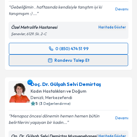
Gebeliğimin . haftasında kendisiyle tanıştım iyi ki
Devamı
tanışmışım :) ...
Özel Metrolife Hastanesi
Haritada Göster
Şenevler, 6129. Sk. 2-C
0 (850) 474 51 99
Randevu Takvimi Talebi
Randevu Talep Et
Doç. Dr. Veysel Toprak
için randevu takvimi talebi
oluşturun. Size bu uzmandan randevu almanız için bir
Doç. Dr. Gülşah Selvi Demirtaş
takvim hazırlandığında e-posta ile bilgilendireceğiz.
Kadın Hastalıkları ve Doğum
E-posta Adresiniz
Denizli
, Merkezefendi
5
(
3
Değerlendirme)
Menapoz öncesi dönemin hemen hemen bütün
Devamı
belirtilerini yaşayan bir kadın...
Kişisel verilerimin işlenmesine ilişkin
Aydınlatma
Metni
'ni okudum ve kişisel verilerimin belirtilen
Op. Dr. Gülşah Selvi Demirtaş Muayenehanesi
Haritada Göster