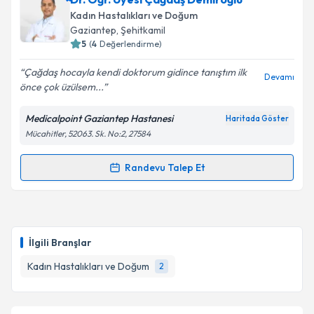
oluşturun. Size bu uzmandan randevu almanız için bir
Kadın Hastalıkları ve Doğum
takvim hazırlandığında e-posta ile bilgilendireceğiz.
Gaziantep
, Şehitkamil
5
(
4
Değerlendirme)
E-posta Adresiniz
Çağdaş hocayla kendi doktorum gidince tanıştım ilk
Devamı
önce çok üzülsem...
Medicalpoint Gaziantep Hastanesi
Haritada Göster
Kişisel verilerimin işlenmesine ilişkin
Aydınlatma
Mücahitler, 52063. Sk. No:2, 27584
Metni
'ni okudum ve kişisel verilerimin belirtilen
kapsamda işlenmesini kabul ediyorum.
Randevu Talep Et
Randevu Takvimi Talebi
Takvim Talebini Gönder
Dr. Öğr. Üyesi Çağdaş Demiroğlu
için randevu
takvimi talebi oluşturun. Size bu uzmandan randevu
İlgili Branşlar
almanız için bir takvim hazırlandığında e-posta ile
bilgilendireceğiz.
Kadın Hastalıkları ve Doğum
2
E-posta Adresiniz