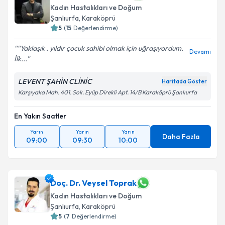
Kadın Hastalıkları ve Doğum
Şanlıurfa
, Karaköprü
5
(
15
Değerlendirme)
“Yaklaşık . yıldır çocuk sahibi olmak için uğraşıyordum.
Devamı
İlk...
LEVENT ŞAHİN CLİNİC
Haritada Göster
Karşıyaka Mah. 401. Sok. Eyüp Direkli Apt. 14/B Karaköprü Şanlıurfa
En Yakın Saatler
Yarın
Yarın
Yarın
Daha Fazla
09:00
09:30
10:00
Doç. Dr. Veysel Toprak
Kadın Hastalıkları ve Doğum
Şanlıurfa
, Karaköprü
5
(
7
Değerlendirme)