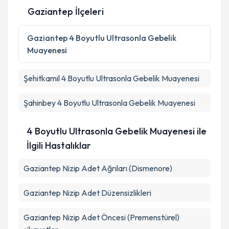
Gaziantep İlçeleri
Kişisel verilerimin işlenmesine ilişkin
Aydınlatma
Gaziantep
4 Boyutlu Ultrasonla Gebelik
Metni
'ni okudum ve kişisel verilerimin belirtilen
Muayenesi
kapsamda işlenmesini kabul ediyorum.
Şehitkamil
4 Boyutlu Ultrasonla Gebelik Muayenesi
Takvim Talebini Gönder
Şahinbey
4 Boyutlu Ultrasonla Gebelik Muayenesi
4 Boyutlu Ultrasonla Gebelik Muayenesi ile
İlgili Hastalıklar
Gaziantep Nizip Adet Ağrıları (Dismenore)
Gaziantep Nizip Adet Düzensizlikleri
Gaziantep Nizip Adet Öncesi (Premenstürel)