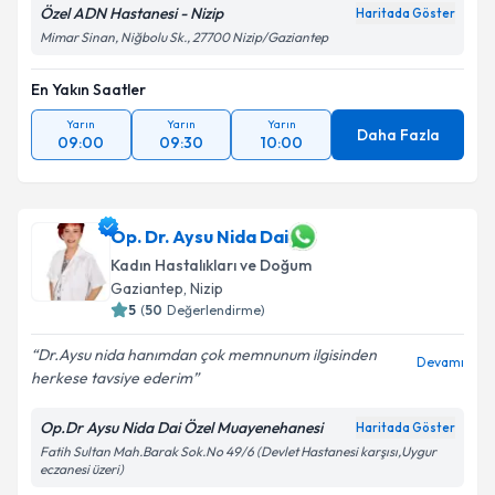
Özel ADN Hastanesi - Nizip
Haritada Göster
Mimar Sinan, Niğbolu Sk., 27700 Nizip/Gaziantep
En Yakın Saatler
Yarın
Yarın
Yarın
Daha Fazla
09:00
09:30
10:00
Op. Dr. Aysu Nida Dai
Kadın Hastalıkları ve Doğum
Gaziantep
, Nizip
5
(
50
Değerlendirme)
Dr.Aysu nida hanımdan çok memnunum ilgisinden
Devamı
herkese tavsiye ederim
Op.Dr Aysu Nida Dai Özel Muayenehanesi
Haritada Göster
Fatih Sultan Mah.Barak Sok.No 49/6 (Devlet Hastanesi karşısı,Uygur
eczanesi üzeri)