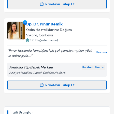
Randevu Talep Et
Randevu Takvimi Talebi
Op. Dr. Tuba Yangılar Okyay
için randevu takvimi
Op. Dr. Pınar Kemik
talebi oluşturun. Size bu uzmandan randevu almanız
Kadın Hastalıkları ve Doğum
için bir takvim hazırlandığında e-posta ile
Ankara
, Çankaya
bilgilendireceğiz.
5
(
1
Değerlendirme)
E-posta Adresiniz
Pınar hocamla tanıştığım için çok şanslıyım güler yüzü
Devamı
ve anlayışıyla...
Anatolia Tüp Bebek Merkezi
Haritada Göster
Aziziye Mahallesi Cinnah Caddesi No:56/6
Kişisel verilerimin işlenmesine ilişkin
Aydınlatma
Metni
'ni okudum ve kişisel verilerimin belirtilen
kapsamda işlenmesini kabul ediyorum.
Randevu Talep Et
Randevu Takvimi Talebi
Takvim Talebini Gönder
Op. Dr. Pınar Kemik
için randevu takvimi talebi
oluşturun. Size bu uzmandan randevu almanız için bir
İlgili Branşlar