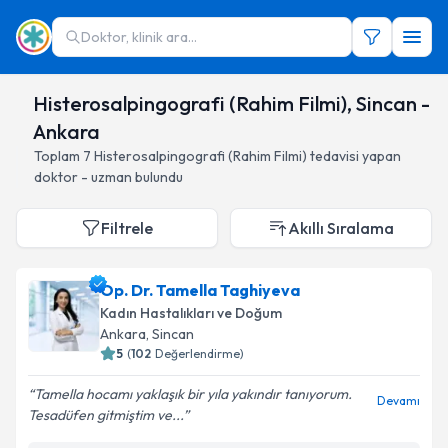
Doktor, klinik ara...
Histerosalpingografi (Rahim Filmi), Sincan -
Ankara
Toplam
7
Histerosalpingografi (Rahim Filmi)
tedavisi yapan
doktor - uzman bulundu
Filtrele
Akıllı Sıralama
Op. Dr. Tamella Taghiyeva
Kadın Hastalıkları ve Doğum
Ankara
, Sincan
5
(
102
Değerlendirme)
Tamella hocamı yaklaşık bir yıla yakındır tanıyorum.
Devamı
Tesadüfen gitmiştim ve...