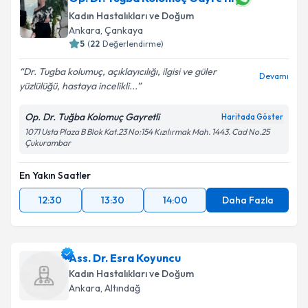
E-posta Adresiniz
Kadın Hastalıkları ve Doğum
Ankara
, Çankaya
5
(
22
Değerlendirme)
Kişisel verilerimin işlenmesine ilişkin
Aydınlatma
Dr. Tugba kolumuç, açıklayıcılığı, ilgisi ve güler
Devamı
Metni
'ni okudum ve kişisel verilerimin belirtilen
yüzlülüğü, hastaya incelikli...
kapsamda işlenmesini kabul ediyorum.
Op. Dr. Tuğba Kolomuç Gayretli
Haritada Göster
1071 Usta Plaza B Blok Kat.23 No:154 Kızılırmak Mah. 1443. Cad No.25
Takvim Talebini Gönder
Çukurambar
En Yakın Saatler
12:30
13:30
14:00
Daha Fazla
Ass. Dr. Esra Koyuncu
Kadın Hastalıkları ve Doğum
Ankara
, Altındağ