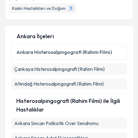
takvim hazırlandığında e-posta ile bilgilendireceğiz.
Kadın Hastalıkları ve Doğum
3
E-posta Adresiniz
Ankara İlçeleri
Kişisel verilerimin işlenmesine ilişkin
Aydınlatma
Metni
'ni okudum ve kişisel verilerimin belirtilen
Ankara
Histerosalpingografi (Rahim Filmi)
kapsamda işlenmesini kabul ediyorum.
Çankaya
Histerosalpingografi (Rahim Filmi)
Takvim Talebini Gönder
Altındağ
Histerosalpingografi (Rahim Filmi)
Histerosalpingografi (Rahim Filmi) ile İlgili
Hastalıklar
Ankara Sincan Polikistik Over Sendromu