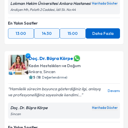
Lokman Hekim Üniversitesi Ankara Hastanesi
Haritada Göster
Andiçen Mh, Polatlı 2 Caddesi, İdil Sk. No:44
En Yakın Saatler
13:00
14:30
15:00
Daha Fazla
Doç. Dr. Büşra Körpe
Kadın Hastalıkları ve Doğum
Ankara
, Sincan
5
(
18
Değerlendirme)
Hamilelik sürecim boyunca gösterdiğiniz ilgi, anlayış
Devamı
ve profesyonelliğiniz sayesinde kendimi...
Doç. Dr. Büşra Körpe
Haritada Göster
Sincan
En Yakın Saatler