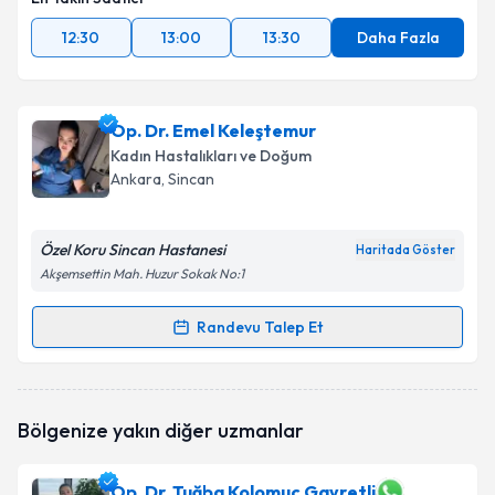
12:30
13:00
13:30
Daha Fazla
Op. Dr. Emel Keleştemur
Kadın Hastalıkları ve Doğum
Ankara
, Sincan
Özel Koru Sincan Hastanesi
Haritada Göster
Akşemsettin Mah. Huzur Sokak No:1
Randevu Talep Et
Randevu Takvimi Talebi
Op. Dr. Emel Keleştemur
için randevu takvimi talebi
Bölgenize yakın diğer uzmanlar
oluşturun. Size bu uzmandan randevu almanız için bir
takvim hazırlandığında e-posta ile bilgilendireceğiz.
Op. Dr. Tuğba Kolomuç Gayretli