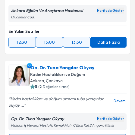
Ankara Eğitim Ve Araştırma Hastanesi
Haritada Göster
Ulucanlar Cad.
En Yakın Saatler
12:30
13:00
13:30
Daha Fazla
Op. Dr. Tuba Yangılar Okyay
Kadın Hastalıkları ve Doğum
Ankara
, Çankaya
5
(
2
Değerlendirme)
Kadın hastalıkları ve doğum uzmanı tuba yangınlar
Devamı
okyay ...
Op. Dr. Tuba Yangılar Okyay
Haritada Göster
Maidan İş Merkezi Mustafa Kemal Mah. C Blok Kat 2 Angora Klinik