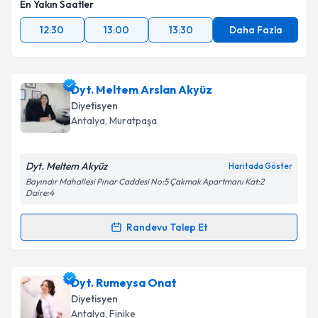
En Yakın Saatler
12:30
13:00
13:30
Daha Fazla
Dyt. Meltem Arslan Akyüz
Diyetisyen
Antalya
, Muratpaşa
Dyt. Meltem Akyüz
Haritada Göster
Bayındır Mahallesi Pınar Caddesi No:5 Çakmak Apartmanı Kat:2
Daire:4
Randevu Talep Et
Randevu Takvimi Talebi
Dyt. Meltem Arslan Akyüz
için randevu takvimi talebi
Dyt. Rumeysa Onat
oluşturun. Size bu uzmandan randevu almanız için bir
Diyetisyen
takvim hazırlandığında e-posta ile bilgilendireceğiz.
Antalya
, Finike