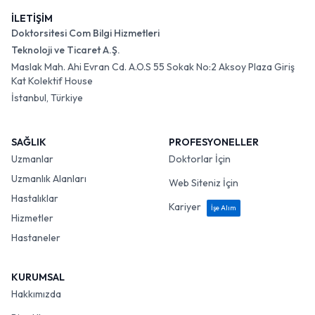
İLETİŞİM
Doktorsitesi Com Bilgi Hizmetleri
Teknoloji ve Ticaret A.Ş.
Maslak Mah. Ahi Evran Cd. A.O.S 55 Sokak No:2 Aksoy Plaza Giriş
Kat Kolektif House
İstanbul, Türkiye
SAĞLIK
PROFESYONELLER
Uzmanlar
Doktorlar İçin
Uzmanlık Alanları
Web Siteniz İçin
Hastalıklar
Kariyer
İşe Alım
Hizmetler
Hastaneler
KURUMSAL
Hakkımızda