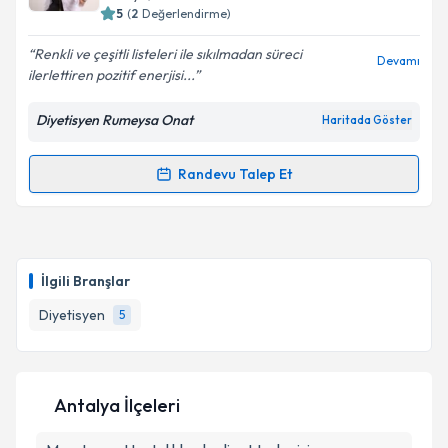
5
(
2
Değerlendirme)
E-posta Adresiniz
Renkli ve çeşitli listeleri ile sıkılmadan süreci
Devamı
ilerlettiren pozitif enerjisi...
Diyetisyen Rumeysa Onat
Haritada Göster
Kişisel verilerimin işlenmesine ilişkin
Aydınlatma
Metni
'ni okudum ve kişisel verilerimin belirtilen
kapsamda işlenmesini kabul ediyorum.
Randevu Talep Et
Randevu Takvimi Talebi
Takvim Talebini Gönder
Dyt. Rumeysa Onat
için randevu takvimi talebi
oluşturun. Size bu uzmandan randevu almanız için bir
İlgili Branşlar
takvim hazırlandığında e-posta ile bilgilendireceğiz.
Diyetisyen
5
E-posta Adresiniz
Antalya İlçeleri
Kişisel verilerimin işlenmesine ilişkin
Aydınlatma