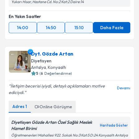
Yukarı Hisar, Hastane Cd. No:2 Kat:2 Daire:14
En Yakın Saatler
14:00
14:50
15:10
Daha Fazla
Dyt. Gözde Artan
Diyetisyen
Antalya
, Konyaaltı
5
(
6
Değerlendirme)
İletişim becerisi iyiydi, detaylı açıklamaları motive
Devamı
ediciydi.
Adres
1
Online Görüşme
Diyetisyen Gözde Artan Özel Sağlık Meslek
Haritada Göster
Hizmet Birimi
Öğretmenevleri Mahallesi 922. Sokak No:3 Kat:5 D:24 Konyaaltı Antalya