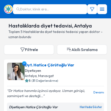
Doktor, klinik ara...
Hastalıklarda diyet tedavisi, Antalya
Toplam
5
Hastalıklarda diyet tedavisi
tedavisi yapan doktor -
uzman bulundu
Filtrele
Akıllı Sıralama
Dyt. Hatice Çörütoğlu Var
Diyetisyen
Antalya
, Manavgat
5
(
31
Değerlendirme)
Dr Hatice hanımla üçüncü aydayız. Uzman görüşü,
Devamı
samimiyeti ve desteği...
Diyetisyen Hatice Çörütoğlu Var
Haritada Göster