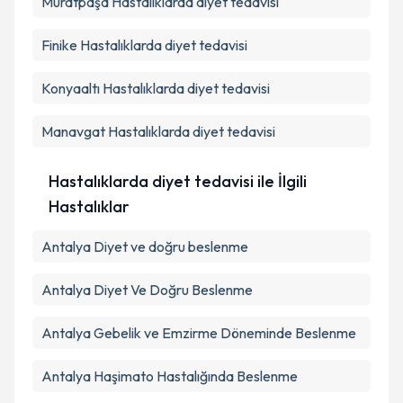
Muratpaşa
Metni
Hastalıklarda diyet tedavisi
'ni okudum ve kişisel verilerimin belirtilen
kapsamda işlenmesini kabul ediyorum.
Finike
Hastalıklarda diyet tedavisi
Takvim Talebini Gönder
Konyaaltı
Hastalıklarda diyet tedavisi
Manavgat
Hastalıklarda diyet tedavisi
Hastalıklarda diyet tedavisi ile İlgili
Hastalıklar
Antalya Diyet ve doğru beslenme
Antalya Diyet Ve Doğru Beslenme
Antalya Gebelik ve Emzirme Döneminde Beslenme
Antalya Haşimato Hastalığında Beslenme