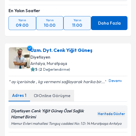
En Yakın Saatler
Yarın
Yarın
Yarın
Daha Fazla
09:00
10:00
11:00
Uzm. Dyt. Cenk Yiğit Güneş
Diyetisyen
Antalya
, Muratpaşa
5
(
2
Değerlendirme)
Devamı
ay içerisinde , kg vermemi sağlayarak harika bir...
Adres
1
Online Görüşme
Diyetisyen Cenk Yiğit Güneş Özel Sağlık
Haritada Göster
Hizmet Birimi
Memur Evleri mahallesi Tonguç caddesi No: 1 D: 14 Muratpaşa Antalya