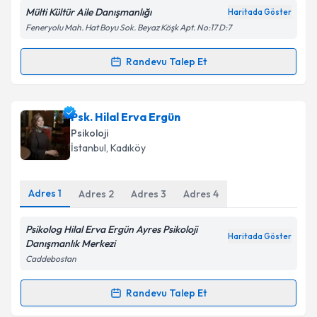
Mülti Kültür Aile Danışmanlığı
Haritada Göster
Feneryolu Mah. Hat Boyu Sok. Beyaz Köşk Apt. No:17 D:7
Randevu Talep Et
Randevu Takvimi Talebi
Psk. Aysun Meryem Hamidova
için randevu takvimi
Psk. Hilal Erva Ergün
talebi oluşturun. Size bu uzmandan randevu almanız
Psikoloji
için bir takvim hazırlandığında e-posta ile
İstanbul
, Kadıköy
bilgilendireceğiz.
E-posta Adresiniz
Adres
1
Adres
2
Adres
3
Adres
4
Psikolog Hilal Erva Ergün Ayres Psikoloji
Haritada Göster
Danışmanlık Merkezi
Kişisel verilerimin işlenmesine ilişkin
Aydınlatma
Caddebostan
Metni
'ni okudum ve kişisel verilerimin belirtilen
kapsamda işlenmesini kabul ediyorum.
Randevu Talep Et
Randevu Takvimi Talebi