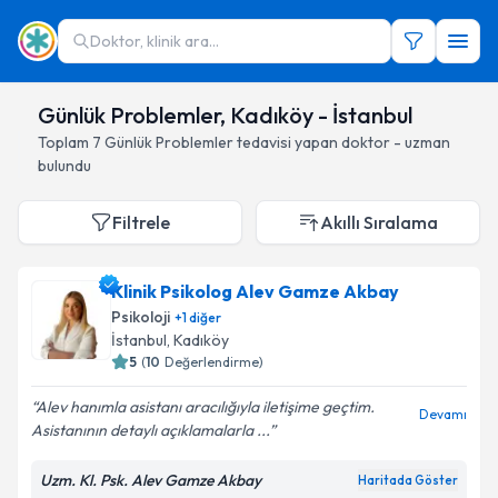
Doktor, klinik ara...
Günlük Problemler, Kadıköy - İstanbul
Toplam
7
Günlük Problemler
tedavisi yapan doktor - uzman
bulundu
Filtrele
Akıllı Sıralama
Klinik Psikolog Alev Gamze Akbay
Psikoloji
+
1
diğer
İstanbul
, Kadıköy
5
(
10
Değerlendirme)
Alev hanımla asistanı aracılığıyla iletişime geçtim.
Devamı
Asistanının detaylı açıklamalarla ...
Uzm. Kl. Psk. Alev Gamze Akbay
Haritada Göster