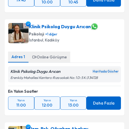
19:45
Daha Fazla
10:00
10:45
Klinik Psikolog Duygu Arıcan
Psikoloji
+
1
diğer
İstanbul
, Kadıköy
Adres
1
Online Görüşme
Klinik Psikolog Duygu Arıcan
Haritada Göster
Erenköy Mahallesi Kantarcı Rıza sokak No: 1 D: 5 K:3 34728
En Yakın Saatler
Yarın
Yarın
Yarın
Daha Fazla
11:00
12:00
13:00
Uzm. Psk. Oğuzhan Abakay