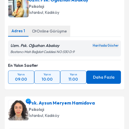
Psikoloji
İstanbul
, Kadıköy
Adres
1
Online Görüşme
Uzm. Psk. Oğuzhan Abakay
Haritada Göster
Bostancı Mah Bağdat Caddesi NO:530 D:9
En Yakın Saatler
Yarın
Yarın
Yarın
Daha Fazla
09:00
10:00
11:00
Psk. Aysun Meryem Hamidova
Psikoloji
İstanbul
, Kadıköy