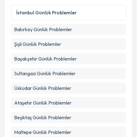
Kişisel verilerimin işlenmesine ilişkin
Aydınlatma
Metni
'ni okudum ve kişisel verilerimin belirtilen
İstanbul
Günlük Problemler
kapsamda işlenmesini kabul ediyorum.
Bakırköy
Günlük Problemler
Takvim Talebini Gönder
Şişli
Günlük Problemler
Başakşehir
Günlük Problemler
Sultangazi
Günlük Problemler
Üsküdar
Günlük Problemler
Ataşehir
Günlük Problemler
Beşiktaş
Günlük Problemler
Maltepe
Günlük Problemler