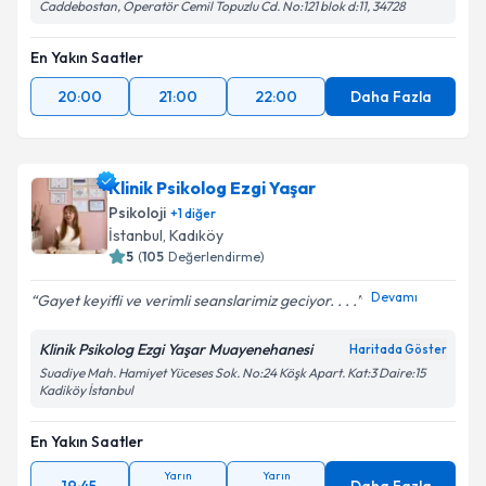
Caddebostan, Operatör Cemil Topuzlu Cd. No:121 blok d:11, 34728
En Yakın Saatler
20:00
21:00
22:00
Daha Fazla
Klinik Psikolog Ezgi Yaşar
Psikoloji
+
1
diğer
İstanbul
, Kadıköy
5
(
105
Değerlendirme)
Devamı
Gayet keyifli ve verimli seanslarimiz geciyor. . . .
Klinik Psikolog Ezgi Yaşar Muayenehanesi
Haritada Göster
Suadiye Mah. Hamiyet Yüceses Sok. No:24 Köşk Apart. Kat:3 Daire:15
Kadiköy İstanbul
En Yakın Saatler
Yarın
Yarın