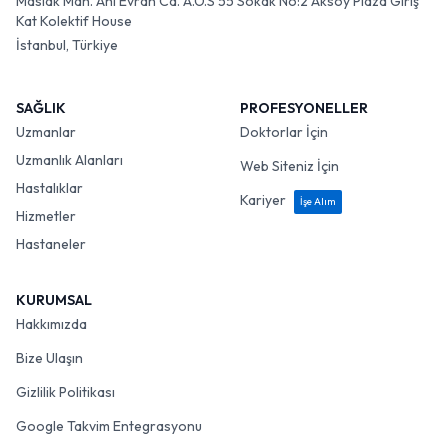
Maslak Mah. Ahi Evran Cd. A.O.S 55 Sokak No:2 Aksoy Plaza Giriş
Kat Kolektif House
İstanbul, Türkiye
SAĞLIK
PROFESYONELLER
Uzmanlar
Doktorlar İçin
Uzmanlık Alanları
Web Siteniz İçin
Hastalıklar
Kariyer
İşe Alım
Hizmetler
Hastaneler
KURUMSAL
Hakkımızda
Bize Ulaşın
Gizlilik Politikası
Google Takvim Entegrasyonu