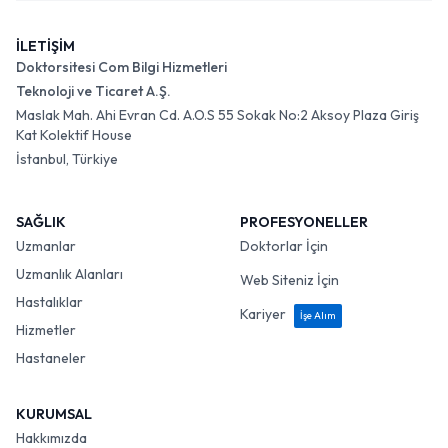
İLETİŞİM
Doktorsitesi Com Bilgi Hizmetleri
Teknoloji ve Ticaret A.Ş.
Maslak Mah. Ahi Evran Cd. A.O.S 55 Sokak No:2 Aksoy Plaza Giriş
Kat Kolektif House
İstanbul, Türkiye
SAĞLIK
PROFESYONELLER
Uzmanlar
Doktorlar İçin
Uzmanlık Alanları
Web Siteniz İçin
Hastalıklar
Kariyer
İşe Alım
Hizmetler
Hastaneler
KURUMSAL
Hakkımızda