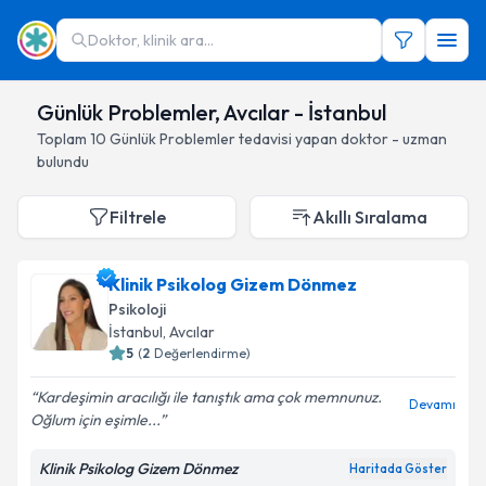
Doktor, klinik ara...
Günlük Problemler, Avcılar - İstanbul
Toplam
10
Günlük Problemler
tedavisi yapan doktor - uzman
bulundu
Filtrele
Akıllı Sıralama
Klinik Psikolog Gizem Dönmez
Psikoloji
İstanbul
, Avcılar
5
(
2
Değerlendirme)
Kardeşimin aracılığı ile tanıştık ama çok memnunuz.
Devamı
Oğlum için eşimle...
Klinik Psikolog Gizem Dönmez
Haritada Göster