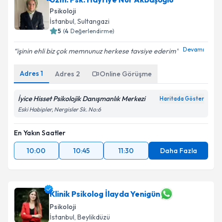
Psikoloji
İstanbul
, Sultangazi
5
(
4
Değerlendirme)
Devamı
işinin ehli biz çok memnunuz herkese tavsiye ederim
Adres
1
Adres
2
Online Görüşme
İyice Hisset Psikolojik Danışmanlık Merkezi
Haritada Göster
Eski Habipler, Nergisler Sk. No:6
En Yakın Saatler
10:00
10:45
11:30
Daha Fazla
Klinik Psikolog İlayda Yenigün
Psikoloji
İstanbul
, Beylikdüzü