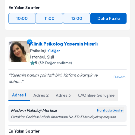
En Yakın Saatler
10:00
11:00
12:00
Daha Fazla
Klinik Psikolog Yasemin Mısırlı
Psikoloji
+
1
diğer
İstanbul
, Şişli
5
(
59
Değerlendirme)
Yasemin hanım çok tatlı biri. Kafam o karışık ve
Devamı
daha...
Adres
1
Adres
2
Adres
3
Online Görüşme
Modern Psikoloji Merkezi
Haritada Göster
Ortaklar Caddesi Sabah Apartmanı No:3 D:3 Mecidiyeköy Meydan
En Yakın Saatler