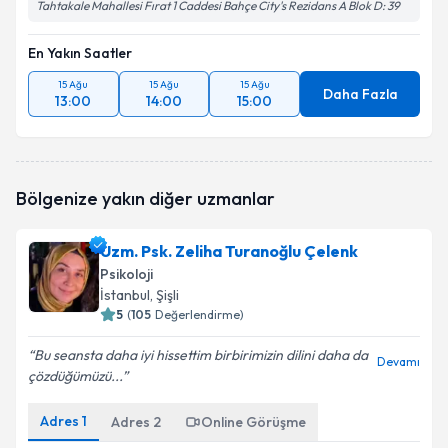
Tahtakale Mahallesi Fırat 1 Caddesi Bahçe City's Rezidans A Blok D: 39
En Yakın Saatler
15 Ağu
15 Ağu
15 Ağu
Daha Fazla
13:00
14:00
15:00
Bölgenize yakın diğer uzmanlar
Uzm. Psk. Zeliha Turanoğlu Çelenk
Psikoloji
İstanbul
, Şişli
5
(
105
Değerlendirme)
Bu seansta daha iyi hissettim birbirimizin dilini daha da
Devamı
çözdüğümüzü...
Adres
1
Adres
2
Online Görüşme