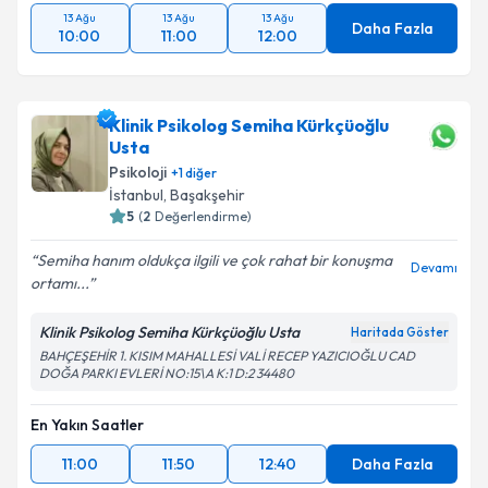
13 Ağu
13 Ağu
13 Ağu
Daha Fazla
10:00
11:00
12:00
Klinik Psikolog Semiha Kürkçüoğlu
Usta
Psikoloji
+
1
diğer
İstanbul
, Başakşehir
5
(
2
Değerlendirme)
Semiha hanım oldukça ilgili ve çok rahat bir konuşma
Devamı
ortamı...
Klinik Psikolog Semiha Kürkçüoğlu Usta
Haritada Göster
BAHÇEŞEHİR 1. KISIM MAHALLESİ VALİ RECEP YAZICIOĞLU CAD
DOĞA PARKI EVLERİ NO:15\A K:1 D:2 34480
En Yakın Saatler
11:00
11:50
12:40
Daha Fazla