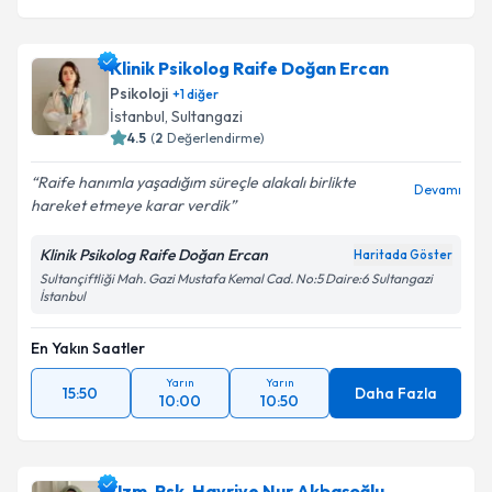
Klinik Psikolog Raife Doğan Ercan
Psikoloji
+
1
diğer
İstanbul
, Sultangazi
4.5
(
2
Değerlendirme)
Raife hanımla yaşadığım süreçle alakalı birlikte
Devamı
hareket etmeye karar verdik
Klinik Psikolog Raife Doğan Ercan
Haritada Göster
Sultançiftliği Mah. Gazi Mustafa Kemal Cad. No:5 Daire:6 Sultangazi
İstanbul
En Yakın Saatler
Yarın
Yarın
15:50
Daha Fazla
10:00
10:50
Uzm. Psk. Hayriye Nur Akbaşoğlu