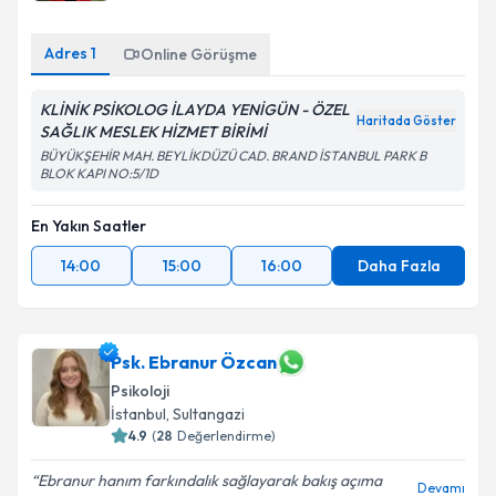
Adres
1
Online Görüşme
KLİNİK PSİKOLOG İLAYDA YENİGÜN - ÖZEL
Haritada Göster
SAĞLIK MESLEK HİZMET BİRİMİ
BÜYÜKŞEHİR MAH. BEYLİKDÜZÜ CAD. BRAND İSTANBUL PARK B
BLOK KAPI NO:5/1D
En Yakın Saatler
14:00
15:00
16:00
Daha Fazla
Psk. Ebranur Özcan
Psikoloji
İstanbul
, Sultangazi
4.9
(
28
Değerlendirme)
Ebranur hanım farkındalık sağlayarak bakış açıma
Devamı