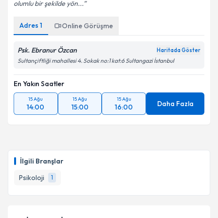
olumlu bir şekilde yön...
Adres
1
Online Görüşme
Psk. Ebranur Özcan
Haritada Göster
Sultançiftliği mahallesi 4. Sokak no:1 kat:6 Sultangazi İstanbul
En Yakın Saatler
15 Ağu
15 Ağu
15 Ağu
Daha Fazla
14:00
15:00
16:00
İlgili Branşlar
Psikoloji
1