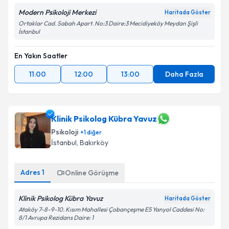
Modern Psikoloji Merkezi
Haritada Göster
Ortaklar Cad. Sabah Apart. No:3 Daire:3 Mecidiyeköy Meydan Şişli
İstanbul
En Yakın Saatler
11:00
12:00
13:00
Daha Fazla
Klinik Psikolog Kübra Yavuz
Psikoloji
+
1
diğer
İstanbul
, Bakırköy
Adres
1
Online Görüşme
Klinik Psikolog Kübra Yavuz
Haritada Göster
Ataköy 7-8-9-10. Kısım Mahallesi Çobançeşme E5 Yanyol Caddesi No:
8/1 Avrupa Rezidans Daire: 1