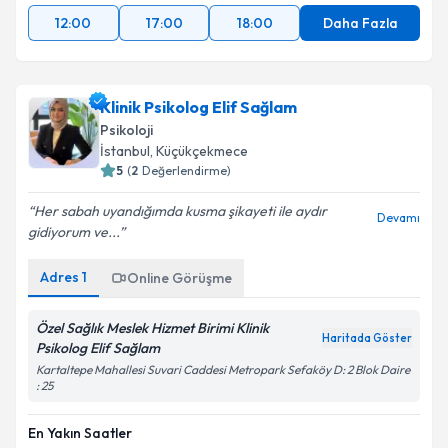
12:00
17:00
18:00
Daha Fazla
Klinik Psikolog Elif Sağlam
Psikoloji
İstanbul
, Küçükçekmece
5
(
2
Değerlendirme)
Her sabah uyandığımda kusma şikayeti ile aydır
Devamı
gidiyorum ve...
Adres
1
Online Görüşme
Özel Sağlık Meslek Hizmet Birimi Klinik
Haritada Göster
Psikolog Elif Sağlam
Kartaltepe Mahallesi Suvari Caddesi Metropark Sefaköy D: 2 Blok Daire
: 25
En Yakın Saatler