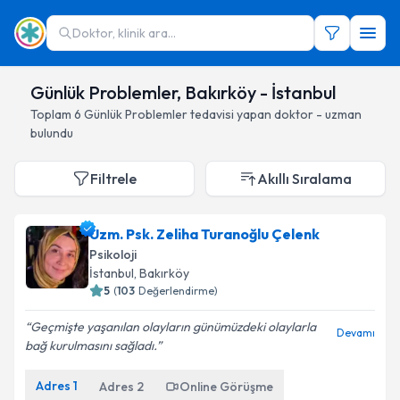
Doktor, klinik ara...
Günlük Problemler, Bakırköy - İstanbul
Toplam
6
Günlük Problemler
tedavisi yapan doktor - uzman
bulundu
Filtrele
Akıllı Sıralama
Uzm. Psk. Zeliha Turanoğlu Çelenk
Psikoloji
İstanbul
, Bakırköy
5
(
103
Değerlendirme)
Geçmişte yaşanılan olayların günümüzdeki olaylarla
Devamı
bağ kurulmasını sağladı.
Adres
1
Adres
2
Online Görüşme