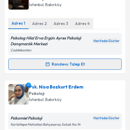
hazırlandığında e-posta ile bilgilendireceğiz.
İstanbul
, Bakırköy
E-posta Adresiniz
Adres
1
Adres
2
Adres
3
Adres
4
Psikolog Hilal Erva Ergün Ayres Psikoloji
Haritada Göster
Kişisel verilerimin işlenmesine ilişkin
Aydınlatma
Danışmanlık Merkezi
Metni
'ni okudum ve kişisel verilerimin belirtilen
Caddebostan
kapsamda işlenmesini kabul ediyorum.
Randevu Talep Et
Randevu Takvimi Talebi
Takvim Talebini Gönder
Psk. Hilal Erva Ergün
için randevu takvimi talebi
Psk. Nisa Bozkurt Erdem
oluşturun. Size bu uzmandan randevu almanız için bir
Psikoloji
takvim hazırlandığında e-posta ile bilgilendireceğiz.
İstanbul
, Bakırköy
E-posta Adresiniz
Psikomiel Psikoloji
Haritada Göster
Kartaltepe Mahallesi Bahçesaray Sokak No:14