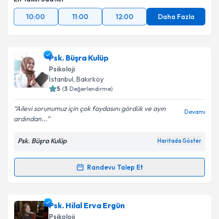
10:00
11:00
12:00
Daha Fazla
Psk. Büşra Kulüp
Psikoloji
İstanbul
, Bakırköy
5
(
3
Değerlendirme)
Ailevi sorunumuz için çok faydasını gördük ve ayın
Devamı
ardından...
Psk. Büşra Kulüp
Haritada Göster
Randevu Talep Et
Randevu Takvimi Talebi
Psk. Büşra Kulüp
için randevu takvimi talebi oluşturun.
Psk. Hilal Erva Ergün
Size bu uzmandan randevu almanız için bir takvim
Psikoloji