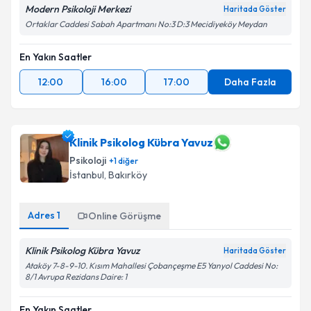
Modern Psikoloji Merkezi
Haritada Göster
Ortaklar Caddesi Sabah Apartmanı No:3 D:3 Mecidiyeköy Meydan
En Yakın Saatler
12:00
16:00
17:00
Daha Fazla
Klinik Psikolog Kübra Yavuz
Psikoloji
+
1
diğer
İstanbul
, Bakırköy
Adres
1
Online Görüşme
Klinik Psikolog Kübra Yavuz
Haritada Göster
Ataköy 7-8-9-10. Kısım Mahallesi Çobançeşme E5 Yanyol Caddesi No:
8/1 Avrupa Rezidans Daire: 1
En Yakın Saatler