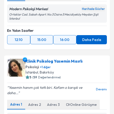
Modern Psikoloji Merkezi
Haritada Göster
Ortaklar Cad. Sabah Apart. No:3 Daire:3 Mecidiyeköy Meydan Şişli
İstanbul
En Yakın Saatler
12:10
15:00
16:00
Daha Fazla
Klinik Psikolog Yasemin Mısırlı
Psikoloji
+
1
diğer
İstanbul
, Bakırköy
5
(
59
Değerlendirme)
Yasemin hanım çok tatlı biri. Kafam o karışık ve
Devamı
daha...
Adres
1
Adres
2
Adres
3
Online Görüşme