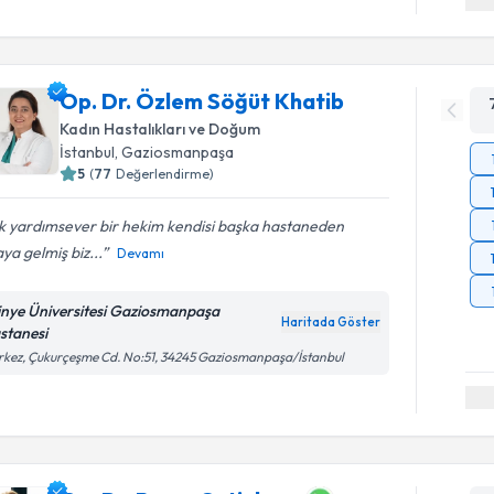
Op. Dr. Özlem Söğüt Khatib
Kadın Hastalıkları ve Doğum
İstanbul
, Gaziosmanpaşa
5
(
77
Değerlendirme)
k yardımsever bir hekim kendisi başka hastaneden
ya gelmiş biz...
Devamı
tinye Üniversitesi Gaziosmanpaşa
Haritada Göster
stanesi
kez, Çukurçeşme Cd. No:51, 34245 Gaziosmanpaşa/İstanbul