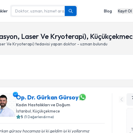
ikler
Blog
Kayıt Ol
izasyon, Laser Ve Kryoterapi), Küçükçekmece
aser Ve Kryoterapi)
tedavisi yapan doktor - uzman bulundu
Op. Dr. Gürkan Gürsoy
Kadın Hastalıkları ve Doğum
İstanbul
, Küçükçekmece
5
(
1
Değerlendirme)
kan gürsoy hocamıza iyi ki geldim iyi ki yollarımız