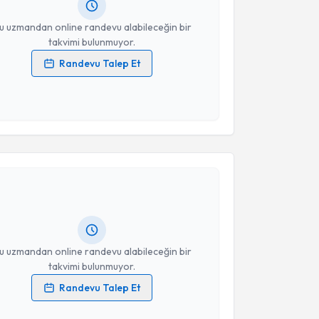
resiniz
u uzmandan online randevu alabileceğin bir
takvimi bulunmuyor.
Randevu Talep Et
 verilerimin işlenmesine ilişkin
Aydınlatma Metni
'ni
 ve kişisel verilerimin belirtilen kapsamda
esini kabul ediyorum.
akvimi Talebi
Takvim Talebini Gönder
bel Yılmaz
için randevu takvimi talebi oluşturun. Size
 randevu almanız için bir takvim hazırlandığında e-
lgilendireceğiz.
resiniz
u uzmandan online randevu alabileceğin bir
takvimi bulunmuyor.
Randevu Talep Et
 verilerimin işlenmesine ilişkin
Aydınlatma Metni
'ni
 ve kişisel verilerimin belirtilen kapsamda