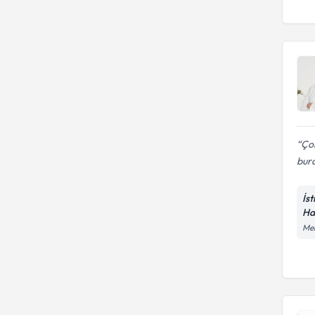
Ço
bura
İs
Ha
Mer