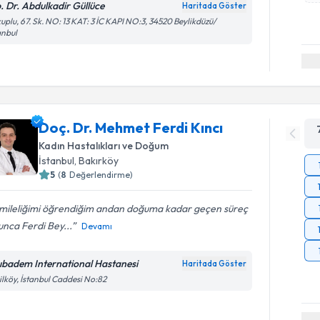
. Dr. Abdulkadir Güllüce
Haritada Göster
uplu, 67. Sk. NO: 13 KAT: 3 İC KAPI NO:3, 34520 Beylikdüzü/
anbul
Doç. Dr. Mehmet Ferdi Kıncı
Kadın Hastalıkları ve Doğum
İstanbul
, Bakırköy
5
(
8
Değerlendirme)
mileliğimi öğrendiğim andan doğuma kadar geçen süreç
nca Ferdi Bey...
Devamı
ıbadem International Hastanesi
Haritada Göster
ilköy, İstanbul Caddesi No:82