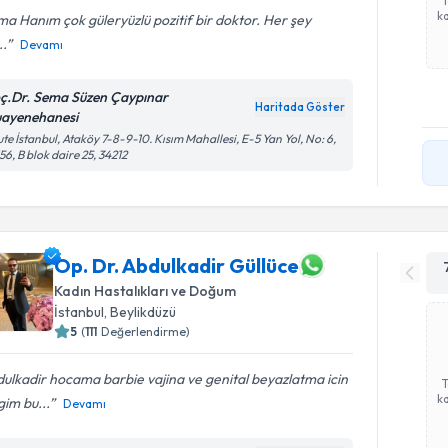
ka
a Hanım çok güleryüzlü pozitif bir doktor. Her şey
..
Devamı
ç.Dr. Sema Süzen Çaypınar
Haritada Göster
ayenehanesi
te İstanbul, Ataköy 7-8-9-10. Kısım Mahallesi, E-5 Yan Yol, No: 6,
56, B blok daire 25, 34212
Op. Dr. Abdulkadir Güllüce
Kadın Hastalıkları ve Doğum
İstanbul
, Beylikdüzü
5
(
111
Değerlendirme)
ulkadir hocama barbie vajina ve genital beyazlatma icin
ka
igim bu...
Devamı