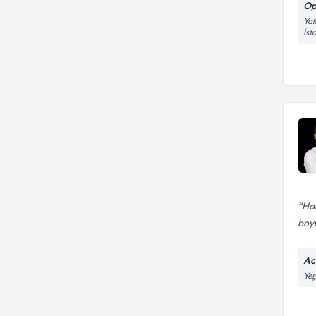
Op
Alınması)
Yak
İst
Ha
boyu
Ac
Yeş