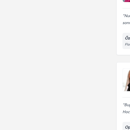
Nur
sonr
Öze
Flo
Bug
Hoca
Op