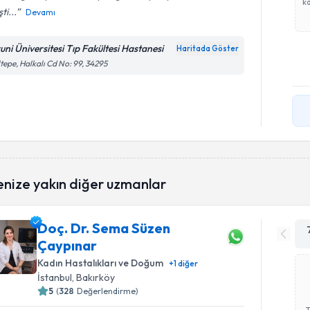
ka
ti...
Devamı
runi Üniversitesi Tıp Fakültesi Hastanesi
Haritada Göster
tepe, Halkalı Cd No: 99, 34295
enize yakın diğer uzmanlar
Doç. Dr. Sema Süzen
Çaypınar
Kadın Hastalıkları ve Doğum
+
1
diğer
İstanbul
, Bakırköy
5
(
328
Değerlendirme)