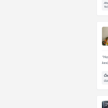
Ata
Yol
Hay
kesi
Öz
Gün