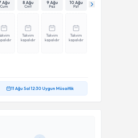
7 Ağu
8 Ağu
9 Ağu
10 Ağu
Cum
Cmt
Paz
Pzt
Takvim
Takvim
Takvim
Takvim
palıdır
kapalıdır
kapalıdır
kapalıdır
11 Ağu
Sal
12:30
Uygun Müsaitlik
akvimi Talebi
ur Tüzüner
için randevu takvimi talebi oluşturun. Size
 randevu almanız için bir takvim hazırlandığında e-
lgilendireceğiz.