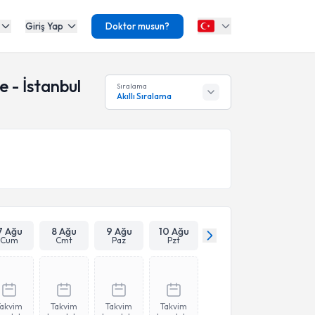
Giriş Yap
Doktor musun?
 - İstanbul
Sıralama
Akıllı Sıralama
7 Ağu
8 Ağu
9 Ağu
10 Ağu
Cum
Cmt
Paz
Pzt
Takvim
Takvim
Takvim
Takvim