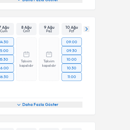
7 Ağu
8 Ağu
9 Ağu
10 Ağu
Cum
Cmt
Paz
Pzt
14:30
09:00
15:00
09:30
15:30
10:00
Takvim
Takvim
kapalıdır
kapalıdır
16:00
10:30
16:30
11:00
Daha Fazla Göster