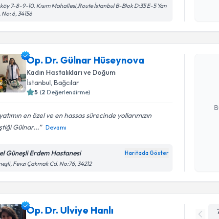
köy 7-8-9-10. Kısım Mahallesi,Route İstanbul B-Blok D:35 E-5 Yan
işlenm
, No: 6, 34156
Randevu T
Op. Dr. G
Op. Dr. Gülnar Hüseynova
oluşturun. 
Kadın Hastalıkları ve Doğum
hazırlandığ
İstanbul
, Bağcılar
5
(
2
Değerlendirme)
E-posta Ad
B
atımın en özel ve en hassas sürecinde yollarımızın
ştiği Gülnar...
Devamı
Kişisel
okudum
el Güneşli Erdem Hastanesi
Haritada Göster
işlenm
eşli, Fevzi Çakmak Cd. No:76, 34212
Op. Dr. Ulviye Hanlı