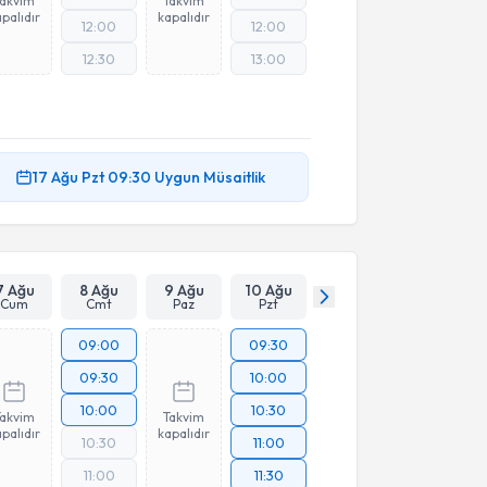
Takvim
Takvim
palıdır
kapalıdır
12:00
12:00
12:30
13:00
17 Ağu
Pzt
09:30
Uygun Müsaitlik
7 Ağu
8 Ağu
9 Ağu
10 Ağu
Cum
Cmt
Paz
Pzt
09:00
09:30
09:30
10:00
10:00
10:30
Takvim
Takvim
palıdır
kapalıdır
10:30
11:00
11:00
11:30