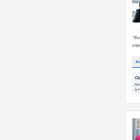
Bur
yapa
A
Op
Kem
İş 