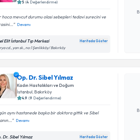
5
(
4
Değerlendirme)
E-posta Ad
B
 hoca mevcut durumu olasi sebepleri tedavi surecini ve
asini...
Devamı
Kişisel
okudum
l Elit İstanbul Tıp Merkezi
Haritada Göster
işlenm
rya cd., yan sk., no:1 Şenlikköy/ Bakırköy
Randevu T
Op. Dr. Sibel Yılmaz
Op. Dr. Si
bu uzmandan
Kadın Hastalıkları ve Doğum
posta ile bi
İstanbul
, Bakırköy
4.9
(
9
Değerlendirme)
E-posta Ad
B
ün aynı hastanede başka bir doktora gittik ve Sibel
nın...
Devamı
Kişisel
. Dr. Sibel Yılmaz
Haritada Göster
okudum