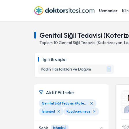
Uzmanlar
Klin
Genital Siğil Tedavisi (Koter
Toplam
10
Genital Siğil Tedavisi (Koterizasyon, L
İlgili Branşlar
Kadın Hastalıkları ve Doğum
1
Aktif Filtreler
Genital Siğil Tedavisi (Koterizasyon, Laser Ve Kryoterapi)
İstanbul
Küçükçekmece
Gür
Şehir
İstanbul