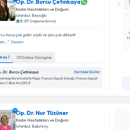
Op. Dr. Burcu Çetinkaya
Kadın Hastalıkları ve Doğum
İstanbul
, Beyoğlu
5
(
37
Değerlendirme)
cu hoca çok güler yüzlü ve işini çok dikkatli
ka
n...
Devamı
dres
1
Online Görüşme
. Dr. Burcu Çetinkaya
Haritada Göster
ankeş Karamustafa Paşa, Fransız Geçidi Sokağı, Fransız Geçidi
Hanı C Blok No:53 K:5
Randevu T
Op. Dr. N
Op. Dr. Nur Tüzüner
bu uzmandan
Kadın Hastalıkları ve Doğum
posta ile bi
İstanbul
, Bakırköy