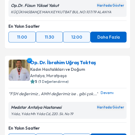
Op.Dr. Füsun Yüksel Yakut
Haritada Göster
KÜÇÜKHASBAHÇE MAH.KEYKUTBAT BUL.NO:107/19 ALANYA
En Yakın Saatler
11:00
11:30
12:00
Daha Fazla
Op. Dr. İbrahim Uğraş Toktaş
Kadın Hastalıkları ve Doğum
Antalya
, Muratpaşa
5
(
1
Değerlendirme)
Devamı
FSH değerimiz , AMH değerimiz ise . gibi çok...
Medstar Antalya Hastanesi
Haritada Göster
Yıldız, Yıldız Mh Yıldız Cd, 220. Sk. No 19
En Yakın Saatler