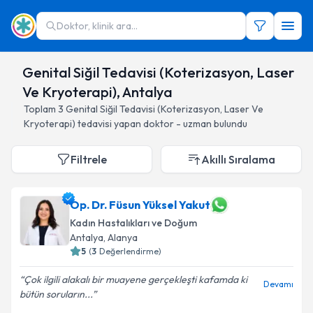
Doktor, klinik ara...
Genital Siğil Tedavisi (Koterizasyon, Laser
Ve Kryoterapi), Antalya
Toplam
3
Genital Siğil Tedavisi (Koterizasyon, Laser Ve
Kryoterapi)
tedavisi yapan doktor - uzman bulundu
Filtrele
Akıllı Sıralama
Op. Dr. Füsun Yüksel Yakut
Kadın Hastalıkları ve Doğum
Antalya
, Alanya
5
(
3
Değerlendirme)
Çok ilgili alakalı bir muayene gerçekleşti kafamda ki
Devamı
bütün soruların...