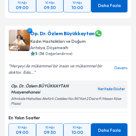
10 Ağu
10 Ağu
10 Ağu
Daha Fazla
09:00
09:30
10:00
Op. Dr. Özlem Büyükkaytan
Kadın Hastalıkları ve Doğum
Antalya
, Döşemealtı
5
(
36
Değerlendirme)
Herşeyi ile mükemmel bir insan ve mükemmel bir
Devamı
doktor. Eda...
Op. Dr. Özlem BÜYÜKKAYTAN
Haritada Göster
Muayenehanesi
Altınkale Mahallesi Atatürk Caddesi No:347 Kat:2 Daire:9 (Hasan Köse
Plaza)
En Yakın Saatler
10 Ağu
10 Ağu
10 Ağu
Daha Fazla
09:00
09:30
10:00