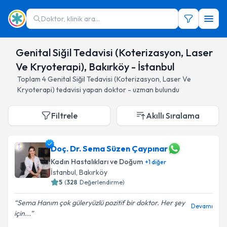
Doktor, klinik ara...
Genital Siğil Tedavisi (Koterizasyon, Laser
Ve Kryoterapi), Bakırköy - İstanbul
Toplam
4
Genital Siğil Tedavisi (Koterizasyon, Laser Ve
Kryoterapi)
tedavisi yapan doktor - uzman bulundu
Filtrele
Akıllı Sıralama
Doç. Dr. Sema Süzen Çaypınar
Kadın Hastalıkları ve Doğum
+
1
diğer
İstanbul
, Bakırköy
5
(
328
Değerlendirme)
Sema Hanım çok güleryüzlü pozitif bir doktor. Her şey
Devamı
için...