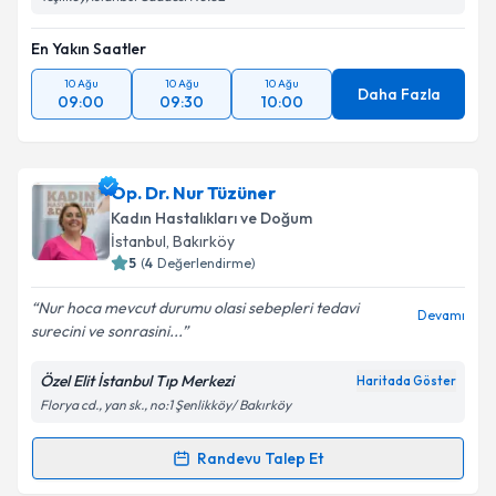
En Yakın Saatler
10 Ağu
10 Ağu
10 Ağu
Daha Fazla
09:00
09:30
10:00
Op. Dr. Nur Tüzüner
Kadın Hastalıkları ve Doğum
İstanbul
, Bakırköy
5
(
4
Değerlendirme)
Nur hoca mevcut durumu olasi sebepleri tedavi
Devamı
surecini ve sonrasini...
Özel Elit İstanbul Tıp Merkezi
Haritada Göster
Florya cd., yan sk., no:1 Şenlikköy/ Bakırköy
Randevu Talep Et
Randevu Takvimi Talebi