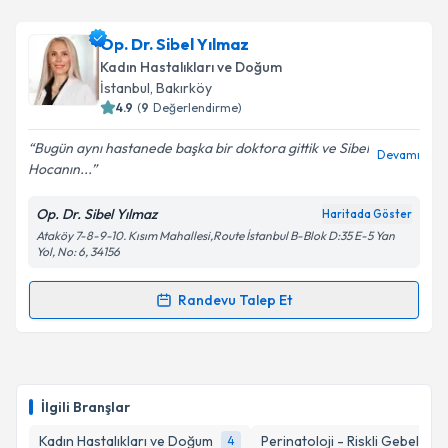
Op. Dr. Nur Tüzüner
için randevu takvimi talebi
Op. Dr. Sibel Yılmaz
oluşturun. Size bu uzmandan randevu almanız için bir
Kadın Hastalıkları ve Doğum
takvim hazırlandığında e-posta ile bilgilendireceğiz.
İstanbul
, Bakırköy
4.9
(
9
Değerlendirme)
E-posta Adresiniz
Bugün aynı hastanede başka bir doktora gittik ve Sibel
Devamı
Hocanın...
Op. Dr. Sibel Yılmaz
Haritada Göster
Kişisel verilerimin işlenmesine ilişkin
Aydınlatma
Ataköy 7-8-9-10. Kısım Mahallesi,Route İstanbul B-Blok D:35 E-5 Yan
Metni
'ni okudum ve kişisel verilerimin belirtilen
Yol, No: 6, 34156
kapsamda işlenmesini kabul ediyorum.
Randevu Talep Et
Randevu Takvimi Talebi
Takvim Talebini Gönder
Op. Dr. Sibel Yılmaz
için randevu takvimi talebi
oluşturun. Size bu uzmandan randevu almanız için bir
İlgili Branşlar
takvim hazırlandığında e-posta ile bilgilendireceğiz.
Kadın Hastalıkları ve Doğum
Perinatoloji - Riskli Gebelikler
4