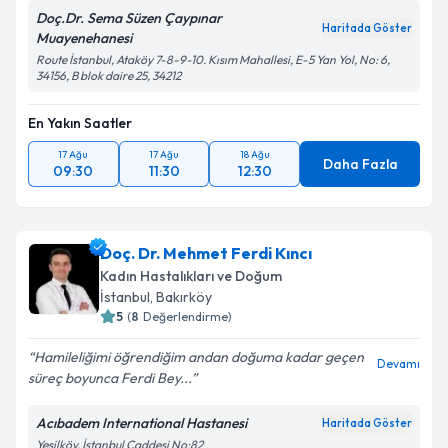
Doç.Dr. Sema Süzen Çaypınar
Haritada Göster
Muayenehanesi
Route İstanbul, Ataköy 7-8-9-10. Kısım Mahallesi, E-5 Yan Yol, No: 6,
34156, B blok daire 25, 34212
En Yakın Saatler
17 Ağu
17 Ağu
18 Ağu
Daha Fazla
09:30
11:30
12:30
Doç. Dr. Mehmet Ferdi Kıncı
Kadın Hastalıkları ve Doğum
İstanbul
, Bakırköy
5
(
8
Değerlendirme)
Hamileliğimi öğrendiğim andan doğuma kadar geçen
Devamı
süreç boyunca Ferdi Bey...
Acıbadem International Hastanesi
Haritada Göster
Yeşilköy, İstanbul Caddesi No:82