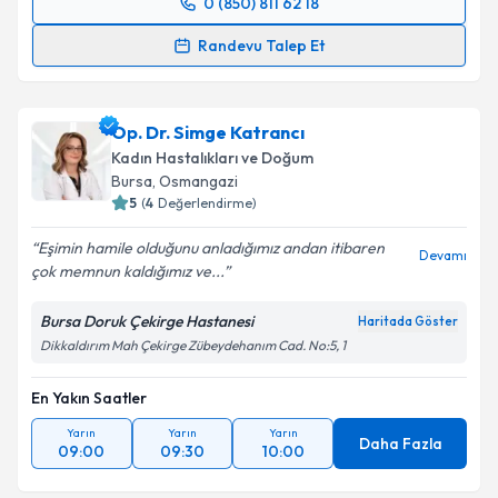
0 (850) 811 62 18
Randevu Takvimi Talebi
Randevu Talep Et
Op. Dr. Olcay İlhan
için randevu takvimi talebi
oluşturun. Size bu uzmandan randevu almanız için bir
Op. Dr. Simge Katrancı
takvim hazırlandığında e-posta ile bilgilendireceğiz.
Kadın Hastalıkları ve Doğum
E-posta Adresiniz
Bursa
, Osmangazi
5
(
4
Değerlendirme)
Eşimin hamile olduğunu anladığımız andan itibaren
Devamı
çok memnun kaldığımız ve...
Kişisel verilerimin işlenmesine ilişkin
Aydınlatma
Metni
'ni okudum ve kişisel verilerimin belirtilen
Bursa Doruk Çekirge Hastanesi
Haritada Göster
kapsamda işlenmesini kabul ediyorum.
Dikkaldırım Mah Çekirge Zübeydehanım Cad. No:5, 1
En Yakın Saatler
Takvim Talebini Gönder
Yarın
Yarın
Yarın
Daha Fazla
09:00
09:30
10:00