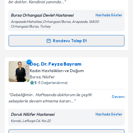
bir doktor. Kendinizi yanında...
Kişisel verilerimin işlenmesine ilişkin
Aydınlatma
Metni
'ni okudum ve kişisel verilerimin belirtilen
Bursa Orhangazi Devlet Hastanesi
Haritada Göster
kapsamda işlenmesini kabul ediyorum.
Arapzade Mahallesi,Orhangazi/Bursa, Arapzade, 16800
Orhangazi/Bursa, Turkey
Takvim Talebini Gönder
Randevu Talep Et
Randevu Takvimi Talebi
Op. Dr. Salise Mesude Koldaş
için randevu takvimi
Doç. Dr. Feyza Bayram
talebi oluşturun. Size bu uzmandan randevu almanız
Kadın Hastalıkları ve Doğum
için bir takvim hazırlandığında e-posta ile
Bursa
, Nilüfer
bilgilendireceğiz.
5
(
1
Değerlendirme)
E-posta Adresiniz
Gebeliğimin . Haftasında doktorum ile çeşitli
Devamı
sebeplerle devam etmeme kararı...
Doruk Nilüfer Hastanesi
Haritada Göster
Konak, Lefkoşe Cd. No:22
Kişisel verilerimin işlenmesine ilişkin
Aydınlatma
Metni
'ni okudum ve kişisel verilerimin belirtilen