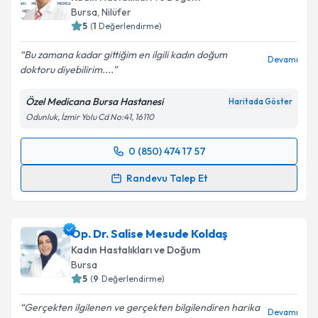
Bursa
, Nilüfer
5
(
1
Değerlendirme)
Bu zamana kadar gittiğim en ilgili kadın doğum
Devamı
doktoru diyebilirim....
Özel Medicana Bursa Hastanesi
Haritada Göster
Odunluk, İzmir Yolu Cd No:41, 16110
0 (850) 474 17 57
Randevu Takvimi Talebi
Randevu Talep Et
Op. Dr. Yaşar Can
için randevu takvimi talebi
oluşturun. Size bu uzmandan randevu almanız için bir
Op. Dr. Salise Mesude Koldaş
takvim hazırlandığında e-posta ile bilgilendireceğiz.
Kadın Hastalıkları ve Doğum
E-posta Adresiniz
Bursa
5
(
9
Değerlendirme)
Gerçekten ilgilenen ve gerçekten bilgilendiren harika
Devamı