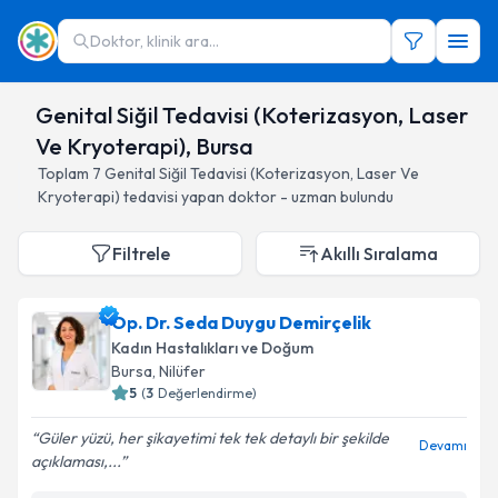
Doktor, klinik ara...
Genital Siğil Tedavisi (Koterizasyon, Laser
Ve Kryoterapi), Bursa
Toplam
7
Genital Siğil Tedavisi (Koterizasyon, Laser Ve
Kryoterapi)
tedavisi yapan doktor - uzman bulundu
Filtrele
Akıllı Sıralama
Op. Dr. Seda Duygu Demirçelik
Kadın Hastalıkları ve Doğum
Bursa
, Nilüfer
5
(
3
Değerlendirme)
Güler yüzü, her şikayetimi tek tek detaylı bir şekilde
Devamı
açıklaması,...