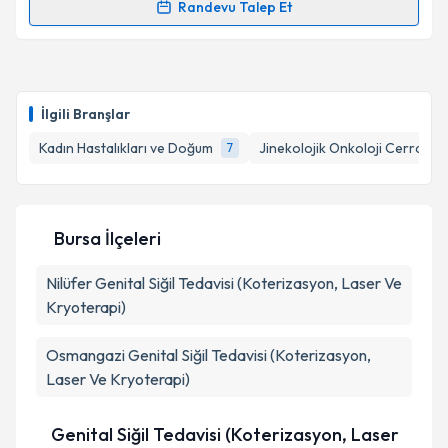
kapsamda işlenmesini kabul ediyorum.
Randevu Talep Et
Randevu Takvimi Talebi
Takvim Talebini Gönder
Doç. Dr. Feyza Bayram
için randevu takvimi talebi
oluşturun. Size bu uzmandan randevu almanız için bir
İlgili Branşlar
takvim hazırlandığında e-posta ile bilgilendireceğiz.
Kadın Hastalıkları ve Doğum
Jinekolojik Onkoloji Cerrahisi
7
E-posta Adresiniz
Bursa İlçeleri
Kişisel verilerimin işlenmesine ilişkin
Aydınlatma
Nilüfer
Genital Siğil Tedavisi (Koterizasyon, Laser Ve
Metni
'ni okudum ve kişisel verilerimin belirtilen
kapsamda işlenmesini kabul ediyorum.
Kryoterapi)
Osmangazi
Genital Siğil Tedavisi (Koterizasyon,
Takvim Talebini Gönder
Laser Ve Kryoterapi)
Genital Siğil Tedavisi (Koterizasyon, Laser