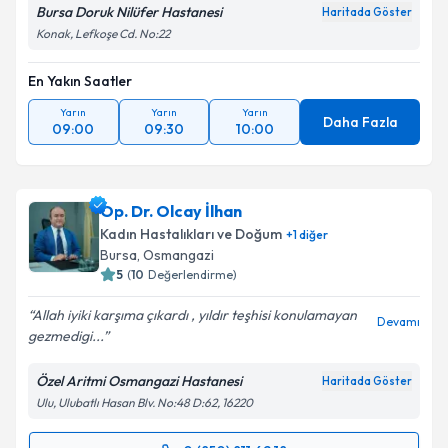
Bursa Doruk Nilüfer Hastanesi
Haritada Göster
Konak, Lefkoşe Cd. No:22
En Yakın Saatler
Yarın
Yarın
Yarın
Daha Fazla
09:00
09:30
10:00
Op. Dr. Olcay İlhan
Kadın Hastalıkları ve Doğum
+
1
diğer
Bursa
, Osmangazi
5
(
10
Değerlendirme)
Allah iyiki karşıma çıkardı , yıldır teşhisi konulamayan
Devamı
gezmedigi...
Özel Aritmi Osmangazi Hastanesi
Haritada Göster
Ulu, Ulubatlı Hasan Blv. No:48 D:62, 16220