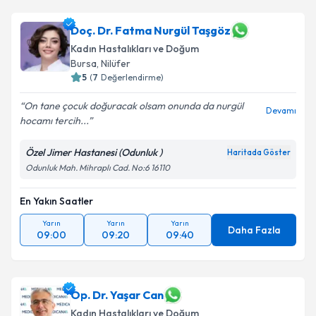
Doç. Dr. Fatma Nurgül Taşgöz
Kadın Hastalıkları ve Doğum
Bursa
, Nilüfer
5
(
7
Değerlendirme)
On tane çocuk doğuracak olsam onunda da nurgül
Devamı
hocamı tercih...
Özel Jimer Hastanesi (Odunluk )
Haritada Göster
Odunluk Mah. Mihraplı Cad. No:6 16110
En Yakın Saatler
Yarın
Yarın
Yarın
Daha Fazla
09:00
09:20
09:40
Op. Dr. Yaşar Can
Kadın Hastalıkları ve Doğum