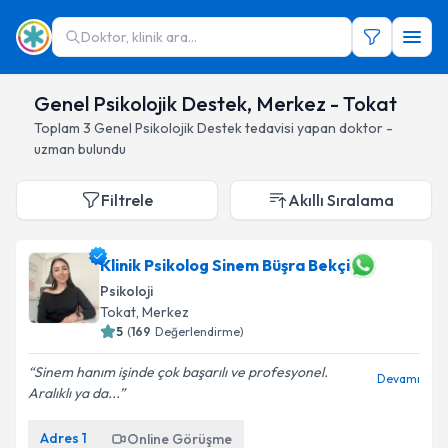
Doktor, klinik ara...
Genel Psikolojik Destek, Merkez - Tokat
Toplam
3
Genel Psikolojik Destek
tedavisi yapan doktor -
uzman bulundu
Filtrele
Akıllı Sıralama
Klinik Psikolog Sinem Büşra Bekçi
Psikoloji
Tokat
, Merkez
5
(
169
Değerlendirme)
Sinem hanım işinde çok başarılı ve profesyonel.
Devamı
Aralıklı ya da...
Adres
1
Online Görüşme