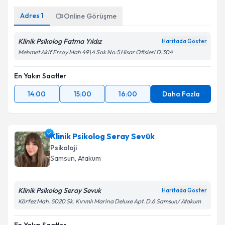
Adres
1
Online Görüşme
Klinik Psikolog Fatma Yıldız
Haritada Göster
Mehmet Akif Ersoy Mah 49\4 Sok No:5 Hisar Ofisleri D:304
En Yakın Saatler
14:00
15:00
16:00
Daha Fazla
Klinik Psikolog Seray Sevük
Psikoloji
Samsun
, Atakum
Klinik Psikolog Seray Sevuk
Haritada Göster
Körfez Mah. 5020 Sk. Kırımlı Marina Deluxe Apt. D.6 Samsun/ Atakum