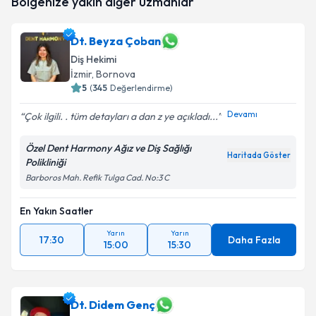
Bölgenize yakın diğer uzmanlar
oluşturun. Size bu uzmandan randevu almanız için bir
takvim hazırlandığında e-posta ile bilgilendireceğiz.
Dt. Beyza Çoban
E-posta Adresiniz
Diş Hekimi
İzmir
, Bornova
5
(
345
Değerlendirme)
Devamı
Kişisel verilerimin işlenmesine ilişkin
Aydınlatma
Çok ilgili. . tüm detayları a dan z ye açıkladı...
Metni
'ni okudum ve kişisel verilerimin belirtilen
kapsamda işlenmesini kabul ediyorum.
Özel Dent Harmony Ağız ve Diş Sağlığı
Haritada Göster
Polikliniği
Barboros Mah. Refik Tulga Cad. No:3 C
Takvim Talebini Gönder
En Yakın Saatler
Yarın
Yarın
17:30
Daha Fazla
15:00
15:30
Dt. Didem Genç