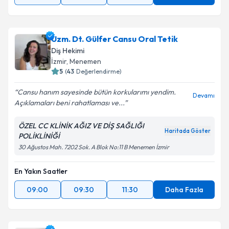
Uzm. Dt. Gülfer Cansu Oral Tetik
Diş Hekimi
İzmir
, Menemen
5
(
43
Değerlendirme)
Cansu hanım sayesinde bütün korkularımı yendim.
Devamı
Açıklamaları beni rahatlaması ve...
ÖZEL CC KLİNİK AĞIZ VE DİŞ SAĞLIĞI
Haritada Göster
POLİKLİNİĞİ
30 Ağustos Mah. 7202 Sok. A Blok No:11 B Menemen İzmir
En Yakın Saatler
09:00
09:30
11:30
Daha Fazla