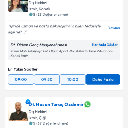
Diş Hekimi
İzmir
, Konak
5
(
23
Değerlendirme)
İşinde uzman ve hasta psikolojisini iyi bilen tedaviyle
Devamı
ilgili net...
Dt. Didem Genç Muayenehanesi
Haritada Göster
Kültür Mah.Talatpaşa Bul. Olgun Apart. No:34 Kat:2 Daire:2 Alsancak
Konak İzmir
En Yakın Saatler
09:00
09:30
10:00
Daha Fazla
Dt. Hasan Turaç Özdemir
Diş Hekimi
İzmir
, Çiğli
5
(
37
Değerlendirme)