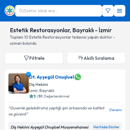
Doktor, klinik ara...
Estetik Restorasyonlar, Bayraklı - İzmir
Toplam
10
Estetik Restorasyonlar
tedavisi yapan doktor -
uzman bulundu
Filtrele
Akıllı Sıralama
Dt. Ayşegül Onuşluel
Diş Hekimi
İzmir
, Bayraklı
5
(
30
Değerlendirme)
Guvenle gelebilirsiniz yaptığı işin arkasında ve kaliteli
Devamı
ve güvenli
Diş Hekimi Ayşegül Onuşluel Muayenehanesi
Haritada Göster