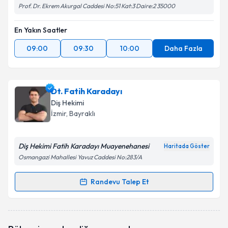
Prof. Dr. Ekrem Akurgal Caddesi No:51 Kat:3 Daire:2 35000
En Yakın Saatler
09:00
09:30
10:00
Daha Fazla
Dt. Fatih Karadayı
Diş Hekimi
İzmir
, Bayraklı
Diş Hekimi Fatih Karadayı Muayenehanesi
Haritada Göster
Osmangazi Mahallesi Yavuz Caddesi No:283/A
Randevu Talep Et
Randevu Takvimi Talebi
Dt. Fatih Karadayı
için randevu takvimi talebi