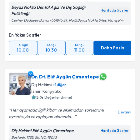
Beyaz Nokta Dental Ağız Ve Diş Sağlığı
Haritada Göster
Polikliniği
Cevher Dudayev Bulvarı 6518/6 Sk. No:2 Beyaz Nokta Sitesi Mavişehir
En Yakın Saatler
10 Ağu
10 Ağu
10 Ağu
Daha Fazla
10:00
10:30
11:00
Dr. Dt. Elif Aygün Çimentepe
Diş Hekimi
+
1
diğer
İzmir
, Karşıyaka
5
(
4
Değerlendirme)
Her aşamada ilgili kibar ve sıkılmadan sorularımı
Devamı
ayrıntısıyla cevaplayan alanında...
Diş Hekimi Elif Aygün Çimentepe
Haritada Göster
Bostanlı, 1735. Sk. NO:180/3