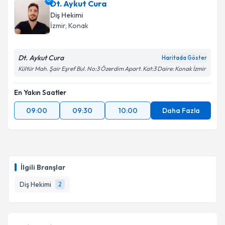
Dt. Aykut Cura
Diş Hekimi
İzmir
, Konak
Dt. Aykut Cura
Haritada Göster
Kültür Mah. Şair Eşref Bul. No:3 Özerdim Apart. Kat:3 Daire: Konak İzmir
En Yakın Saatler
09:00
09:30
10:00
Daha Fazla
İlgili Branşlar
Diş Hekimi
2