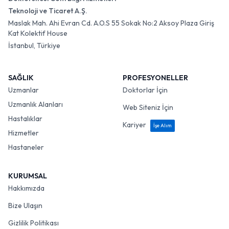
Teknoloji ve Ticaret A.Ş.
Maslak Mah. Ahi Evran Cd. A.O.S 55 Sokak No:2 Aksoy Plaza Giriş
Kat Kolektif House
İstanbul, Türkiye
SAĞLIK
PROFESYONELLER
Uzmanlar
Doktorlar İçin
Uzmanlık Alanları
Web Siteniz İçin
Hastalıklar
Kariyer
İşe Alım
Hizmetler
Hastaneler
KURUMSAL
Hakkımızda
Bize Ulaşın
Gizlilik Politikası