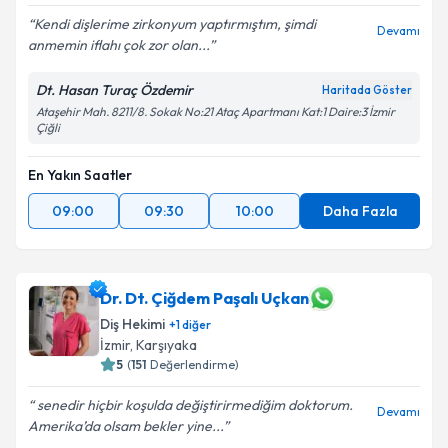
Kendi dişlerime zirkonyum yaptırmıştım, şimdi
Devamı
anmemin iflahı çok zor olan...
Dt. Hasan Turaç Özdemir
Haritada Göster
Ataşehir Mah. 8211/8. Sokak No:21 Ataç Apartmanı Kat:1 Daire:3 İzmir
Çiğli
En Yakın Saatler
09:00
09:30
10:00
Daha Fazla
Dr. Dt. Çiğdem Paşalı Uçkan
Diş Hekimi
+
1
diğer
İzmir
, Karşıyaka
5
(
151
Değerlendirme)
senedir hiçbir koşulda değiştirirmediğim doktorum.
Devamı
Amerika’da olsam bekler yine...