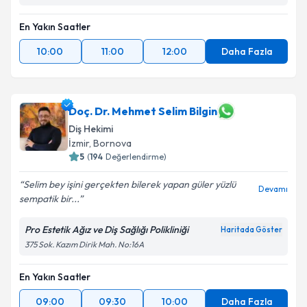
En Yakın Saatler
10:00
11:00
12:00
Daha Fazla
Doç. Dr. Mehmet Selim Bilgin
Diş Hekimi
İzmir
, Bornova
5
(
194
Değerlendirme)
Selim bey işini gerçekten bilerek yapan güler yüzlü
Devamı
sempatik bir...
Pro Estetik Ağız ve Diş Sağlığı Polikliniği
Haritada Göster
375 Sok. Kazım Dirik Mah. No:16A
En Yakın Saatler
09:00
09:30
10:00
Daha Fazla