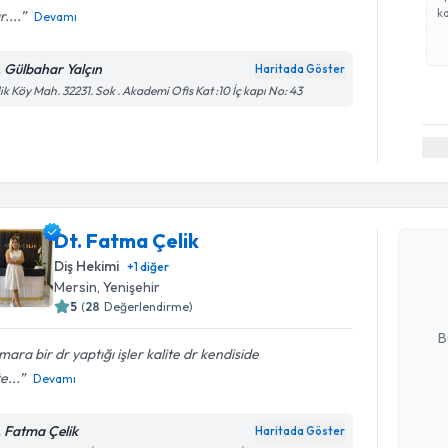
ka
r....
Devamı
. Gülbahar Yalçın
Haritada Göster
lik Köy Mah. 32231. Sok . Akademi Ofis Kat :10 İç kapı No: 43
Randevu T
Dt. Fatma
Dt. Fatma Çelik
uzmandan ra
Diş Hekimi
+
1
diğer
posta ile bi
Mersin
, Yenişehir
5
(
28
Değerlendirme)
E-posta Ad
B
ara bir dr yaptığı işler kalite dr kendiside
e...
Devamı
Kişisel
okudum
. Fatma Çelik
Haritada Göster