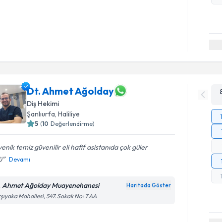
Dt. Ahmet Ağolday
Diş Hekimi
Şanlıurfa
, Haliliye
5
(
10
Değerlendirme)
yenik temiz güvenilir eli hafif asistanıda çok güler
ü
Devamı
. Ahmet Ağolday Muayenehanesi
Haritada Göster
şıyaka Mahallesi, 547. Sokak No: 7 AA