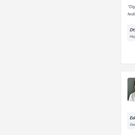
Diş
tedi
Dt
Hoş
Ed
Gaz