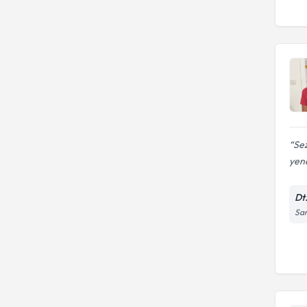
Sez
yend
Dt
Sar