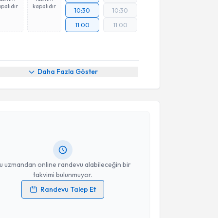
palıdır
kapalıdır
10:30
10:30
11:00
11:00
Daha Fazla Göster
akvimi Talebi
 Çelik
için randevu takvimi talebi oluşturun. Size bu
ndevu almanız için bir takvim hazırlandığında e-
lgilendireceğiz.
resiniz
u uzmandan online randevu alabileceğin bir
takvimi bulunmuyor.
Randevu Talep Et
 verilerimin işlenmesine ilişkin
Aydınlatma Metni
'ni
 ve kişisel verilerimin belirtilen kapsamda