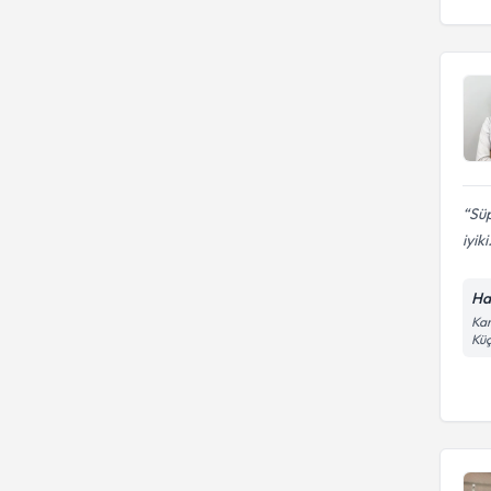
Süp
iyiki.
Ha
Kar
Küç