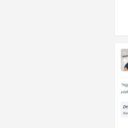
Hij
yüzl
Dt
Kar