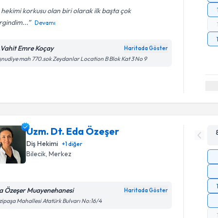
 hekimi korkusu olan biri olarak ilk başta çok
rgindim...
Devamı
.Vahit Emre Koçay
Haritada Göster
nudiye mah 770.sok Zeydanlar Location B Blok Kat 3 No 9
Uzm. Dt. Eda Özeşer
Diş Hekimi
+
1
diğer
Bilecik
, Merkez
a Özeşer Muayenehanesi
Haritada Göster
ipaşa Mahallesi Atatürk Bulvarı No:16/4