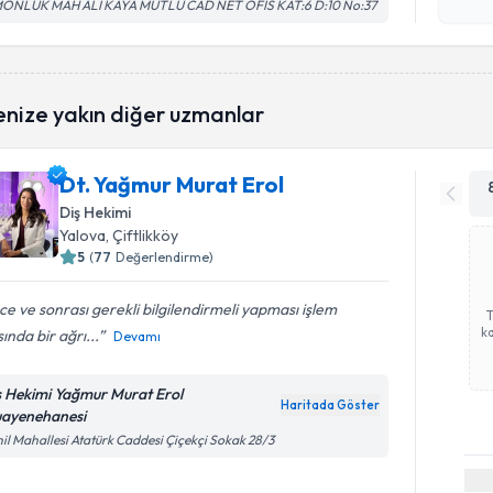
işlenm
MONLUK MAH ALİ KAYA MUTLU CAD NET OFİS KAT:6 D:10 No:37
enize yakın diğer uzmanlar
Dt. Yağmur Murat Erol
Diş Hekimi
Yalova
, Çiftlikköy
5
(
77
Değerlendirme)
e ve sonrası gerekli bilgilendirmeli yapması işlem
ka
sında bir ağrı...
Devamı
ş Hekimi Yağmur Murat Erol
Haritada Göster
ayenehanesi
il Mahallesi Atatürk Caddesi Çiçekçi Sokak 28/3