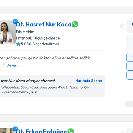
Dt. Hasret Nur Koca
Diş Hekimi
İstanbul
, Küçükçekmece
5
(
180
Değerlendirme)
er şahane çok iyi bir doktor eline emeğine sağlık
..
Devamı
sret Nur Koca Muayenehanesi
Haritada Göster
taltepe Mah. Süvari Cad.. Metropark AVM D:1 Blok no:154
ükçekmece Metro Çıkışı
Dt. Erkan Erdoğan