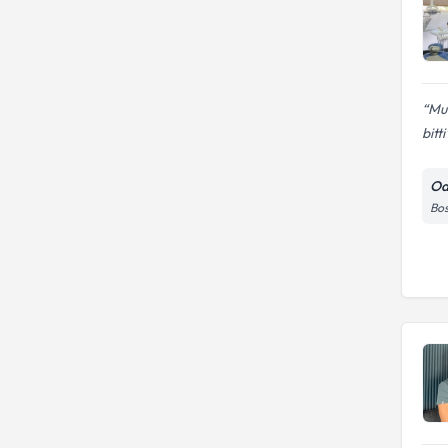
Muh
bitti
Od
Bos