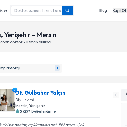
ikler
Blog
Kayıt Ol
 Yenişehir - Mersin
 yapan doktor - uzman bulundu
İmplantoloji
1
Dt. Gülbahar Yalçın
Diş Hekimi
Mersin
, Yenişehir
5
(
257
Değerlendirme)
 cici bir doktor, açıklamaları net. Eli hassas. Çok