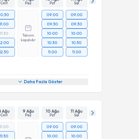
Cmt
Paz
Pzt
Sal
10:30
09:00
09:00
11:00
09:30
09:30
11:30
10:00
10:00
Takvim
kapalıdır
12:00
10:30
10:30
12:30
11:00
11:00
Daha Fazla Göster
8 Ağu
9 Ağu
10 Ağu
11 Ağu
Cmt
Paz
Pzt
Sal
11:00
09:00
09:00
11:30
10:00
10:00