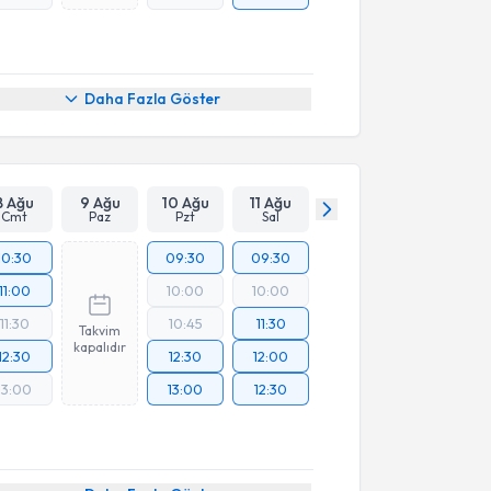
Daha Fazla Göster
8 Ağu
9 Ağu
10 Ağu
11 Ağu
Cmt
Paz
Pzt
Sal
10:30
09:30
09:30
11:00
10:00
10:00
11:30
10:45
11:30
Takvim
kapalıdır
12:30
12:30
12:00
13:00
13:00
12:30