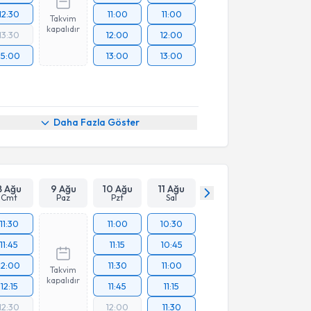
12:30
11:00
11:00
Takvim
kapalıdır
13:30
12:00
12:00
15:00
13:00
13:00
Daha Fazla Göster
8 Ağu
9 Ağu
10 Ağu
11 Ağu
Cmt
Paz
Pzt
Sal
11:30
11:00
10:30
11:45
11:15
10:45
12:00
11:30
11:00
Takvim
kapalıdır
12:15
11:45
11:15
12:30
12:00
11:30