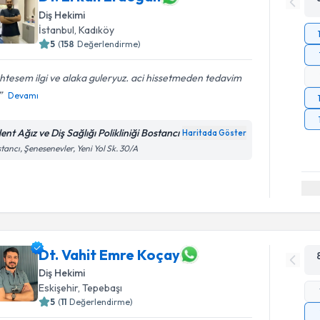
Diş Hekimi
İstanbul
, Kadıköy
5
(
158
Değerlendirme)
tesem ilgi ve alaka guleryuz. aci hissetmeden tedavim
Devamı
ent Ağız ve Diş Sağlığı Polikliniği Bostancı
Haritada Göster
tancı, Şenesenevler, Yeni Yol Sk. 30/A
Dt. Vahit Emre Koçay
Diş Hekimi
Eskişehir
, Tepebaşı
5
(
11
Değerlendirme)