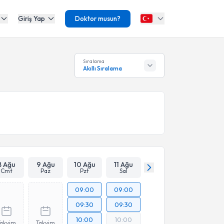
Giriş Yap
Doktor musun?
Sıralama
Akıllı Sıralama
8 Ağu
9 Ağu
10 Ağu
11 Ağu
Cmt
Paz
Pzt
Sal
09:00
09:00
09:30
09:30
10:00
10:00
Takvim
Takvim