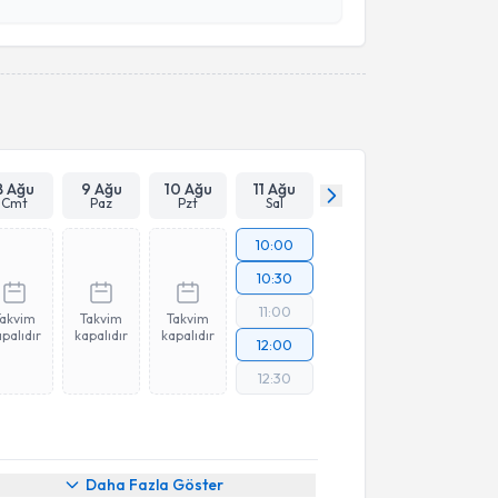
esini kabul ediyorum.
Takvim Talebini Gönder
8 Ağu
9 Ağu
10 Ağu
11 Ağu
Cmt
Paz
Pzt
Sal
10:00
10:30
11:00
Takvim
Takvim
Takvim
palıdır
kapalıdır
kapalıdır
12:00
12:30
Daha Fazla Göster