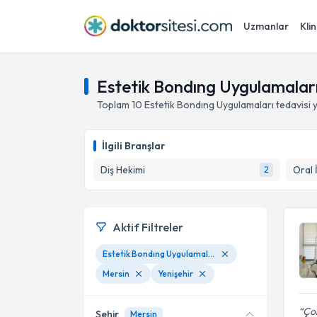
Uzmanlar
Klin
Estetik Bondıng Uygulamaları,
Toplam
10
Estetik Bondıng Uygulamaları
tedavisi
İlgili Branşlar
Diş Hekimi
Oral 
2
Aktif Filtreler
Estetik Bondıng Uygulamaları
Mersin
Yenişehir
Çok
Şehir
Mersin