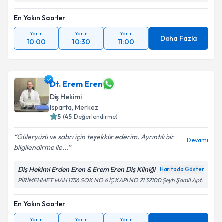
En Yakın Saatler
Yarın
Yarın
Yarın
Daha Fazla
10:00
10:30
11:00
Dt. Erem Eren
Diş Hekimi
Isparta
, Merkez
5
(
45
Değerlendirme)
Güleryüzü ve sabrı için teşekkür ederim. Ayrıntılı bir
Devamı
bilgilendirme ile...
Diş Hekimi Erden Eren & Erem Eren Diş Kliniği
Haritada Göster
PİRİMEHMET MAH 1756 SOK NO 6 İÇ KAPI NO 21 32100 Şeyh Şamil Apt.
En Yakın Saatler
Yarın
Yarın
Yarın