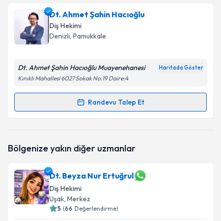
oluşturun. Size bu uzmandan randevu almanız için bir
Dt. Ahmet Şahin Hacıoğlu
takvim hazırlandığında e-posta ile bilgilendireceğiz.
Diş Hekimi
E-posta Adresiniz
Denizli
, Pamukkale
Dt. Ahmet Şahin Hacıoğlu Muayenehanesi
Haritada Göster
Kınıklı Mahallesi 6027 Sokak No:19 Daire:4
Kişisel verilerimin işlenmesine ilişkin
Aydınlatma
Metni
'ni okudum ve kişisel verilerimin belirtilen
Randevu Talep Et
kapsamda işlenmesini kabul ediyorum.
Randevu Takvimi Talebi
Takvim Talebini Gönder
Dt. Ahmet Şahin Hacıoğlu
için randevu takvimi talebi
Bölgenize yakın diğer uzmanlar
oluşturun. Size bu uzmandan randevu almanız için bir
takvim hazırlandığında e-posta ile bilgilendireceğiz.
Dt. Beyza Nur Ertuğrul
E-posta Adresiniz
Diş Hekimi
Uşak
, Merkez
5
(
66
Değerlendirme)