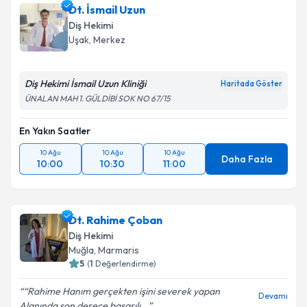
Dt. İsmail Uzun
Diş Hekimi
Uşak
, Merkez
Diş Hekimi İsmail Uzun Kliniği
Haritada Göster
ÜNALAN MAH 1. GÜLDİBİ SOK NO 67/15
En Yakın Saatler
10 Ağu
10 Ağu
10 Ağu
Daha Fazla
10:00
10:30
11:00
Dt. Rahime Çoban
Diş Hekimi
Muğla
, Marmaris
5
(
1
Değerlendirme)
“Rahime Hanım gerçekten işini severek yapan
Devamı
Alanında son derece başarılı...