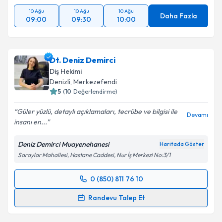
10 Ağu
10 Ağu
10 Ağu
Daha Fazla
09:00
09:30
10:00
Dt. Deniz Demirci
Diş Hekimi
Denizli
, Merkezefendi
5
(
10
Değerlendirme)
Güler yüzlü, detaylı açıklamaları, tecrübe ve bilgisi ile
Devamı
insanı en...
Deniz Demirci Muayenehanesi
Haritada Göster
Saraylar Mahallesi, Hastane Caddesi, Nur İş Merkezi No:3/1
0 (850) 811 76 10
Randevu Takvimi Talebi
Randevu Talep Et
Dt. Deniz Demirci
için randevu takvimi talebi