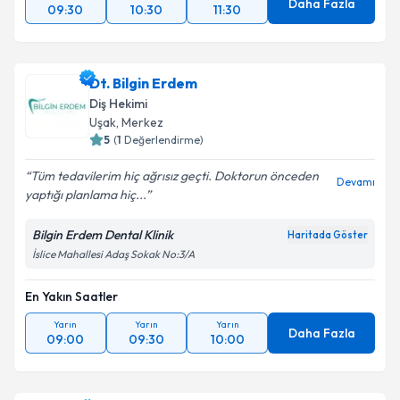
Daha Fazla
09:30
10:30
11:30
Dt. Bilgin Erdem
Diş Hekimi
Uşak
, Merkez
5
(
1
Değerlendirme)
Tüm tedavilerim hiç ağrısız geçti. Doktorun önceden
Devamı
yaptığı planlama hiç...
Bilgin Erdem Dental Klinik
Haritada Göster
İslice Mahallesi Adaş Sokak No:3/A
En Yakın Saatler
Yarın
Yarın
Yarın
Daha Fazla
09:00
09:30
10:00