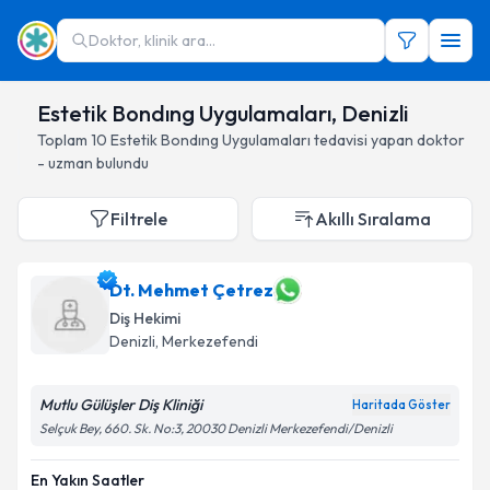
Doktor, klinik ara...
Estetik Bondıng Uygulamaları, Denizli
Toplam
10
Estetik Bondıng Uygulamaları
tedavisi yapan doktor
- uzman bulundu
Filtrele
Akıllı Sıralama
Dt. Mehmet Çetrez
Diş Hekimi
Denizli
, Merkezefendi
Mutlu Gülüşler Diş Kliniği
Haritada Göster
Selçuk Bey, 660. Sk. No:3, 20030 Denizli Merkezefendi/Denizli
En Yakın Saatler