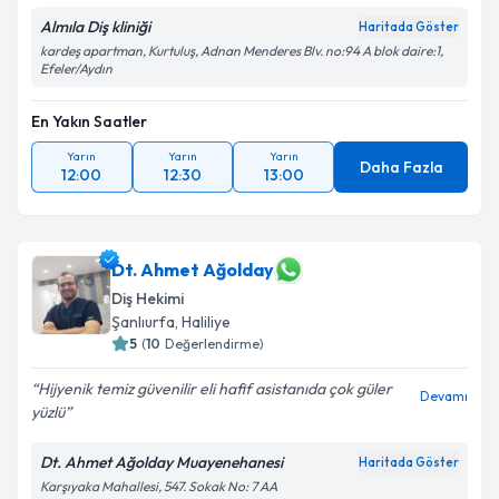
Almıla Diş kliniği
Haritada Göster
kardeş apartman, Kurtuluş, Adnan Menderes Blv. no:94 A blok daire:1,
Efeler/Aydın
En Yakın Saatler
Yarın
Yarın
Yarın
Daha Fazla
12:00
12:30
13:00
Dt. Ahmet Ağolday
Diş Hekimi
Şanlıurfa
, Haliliye
5
(
10
Değerlendirme)
Hijyenik temiz güvenilir eli hafif asistanıda çok güler
Devamı
yüzlü
Dt. Ahmet Ağolday Muayenehanesi
Haritada Göster
Karşıyaka Mahallesi, 547. Sokak No: 7 AA