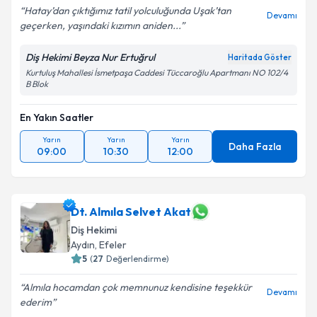
Kişisel verilerimin işlenmesine ilişkin
Aydınlatma
Hatay’dan çıktığımız tatil yolculuğunda Uşak’tan
Devamı
Metni
'ni okudum ve kişisel verilerimin belirtilen
geçerken, yaşındaki kızımın aniden...
kapsamda işlenmesini kabul ediyorum.
Diş Hekimi Beyza Nur Ertuğrul
Haritada Göster
Kurtuluş Mahallesi İsmetpaşa Caddesi Tüccaroğlu Apartmanı NO 102/4
Takvim Talebini Gönder
B Blok
En Yakın Saatler
Yarın
Yarın
Yarın
Daha Fazla
09:00
10:30
12:00
Dt. Almıla Selvet Akat
Diş Hekimi
Aydın
, Efeler
5
(
27
Değerlendirme)
Almıla hocamdan çok memnunuz kendisine teşekkür
Devamı
ederim