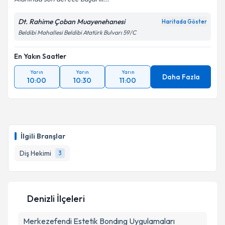
Dt. Rahime Çoban Muayenehanesi
Haritada Göster
Beldibi Mahallesi Beldibi Atatürk Bulvarı 59/C
En Yakın Saatler
Yarın
Yarın
Yarın
Daha Fazla
10:00
10:30
11:00
İlgili Branşlar
Diş Hekimi
3
Denizli İlçeleri
Merkezefendi
Estetik Bondıng Uygulamaları