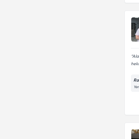
Diş Hekimliği Fakültesi
Sağlık Bilimleri Üniversitesi
Ala
hek
Ra
Yen