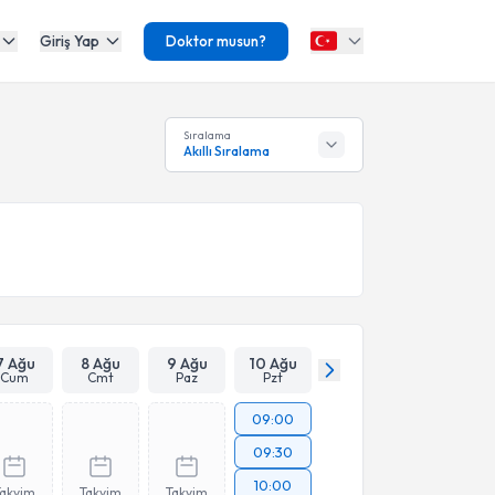
Giriş Yap
Doktor musun?
Sıralama
Akıllı Sıralama
7 Ağu
8 Ağu
9 Ağu
10 Ağu
Cum
Cmt
Paz
Pzt
09:00
09:30
10:00
Takvim
Takvim
Takvim