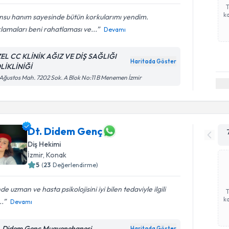
ka
nsu hanım sayesinde bütün korkularımı yendim.
lamaları beni rahatlaması ve...
Devamı
EL CC KLİNİK AĞIZ VE DİŞ SAĞLIĞI
Haritada Göster
LİKLİNİĞİ
Ağustos Mah. 7202 Sok. A Blok No:11 B Menemen İzmir
Dt. Didem Genç
Diş Hekimi
İzmir
, Konak
5
(
23
Değerlendirme)
nde uzman ve hasta psikolojisini iyi bilen tedaviyle ilgili
ka
..
Devamı
. Didem Genç Muayenehanesi
Haritada Göster