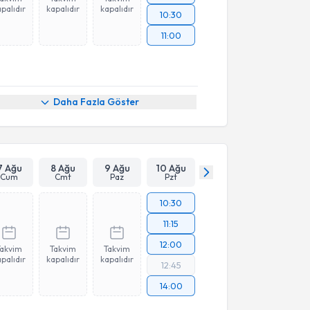
palıdır
kapalıdır
kapalıdır
10:30
11:00
Daha Fazla Göster
7 Ağu
8 Ağu
9 Ağu
10 Ağu
Cum
Cmt
Paz
Pzt
10:30
11:15
12:00
Takvim
Takvim
Takvim
palıdır
kapalıdır
kapalıdır
12:45
14:00