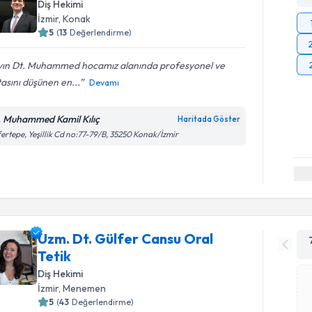
Diş Hekimi
İzmir
, Konak
5
(
13
Değerlendirme)
yın Dt. Muhammed hocamız alanında profesyonel ve
asını düşünen en...
Devamı
. Muhammed Kamil Kılıç
Haritada Göster
ertepe, Yeşillik Cd no:77-79/B, 35250 Konak/İzmir
Uzm. Dt. Gülfer Cansu Oral
Tetik
Diş Hekimi
İzmir
, Menemen
5
(
43
Değerlendirme)