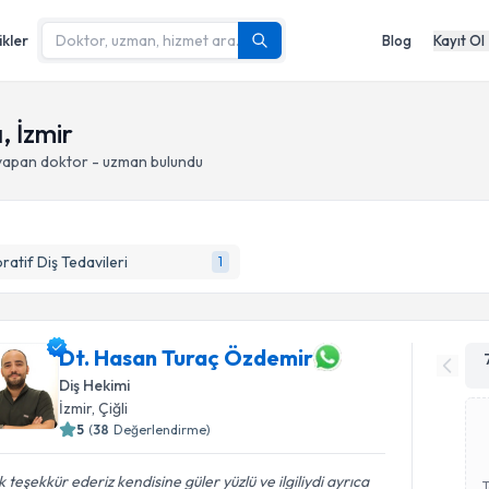
ikler
Blog
Kayıt Ol
, İzmir
 yapan doktor - uzman bulundu
ratif Diş Tedavileri
1
Dt. Hasan Turaç Özdemir
Diş Hekimi
İzmir
, Çiğli
5
(
38
Değerlendirme)
 teşekkür ederiz kendisine güler yüzlü ve ilgiliydi ayrıca