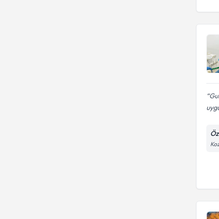
Gul
uygu
Öze
Koz