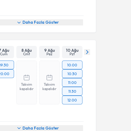
Daha Fazla Göster
7 Ağu
8 Ağu
9 Ağu
10 Ağu
Cum
Cmt
Paz
Pzt
19:30
10:00
20:00
10:30
11:00
Takvim
Takvim
kapalıdır
kapalıdır
11:30
12:00
Daha Fazla Göster