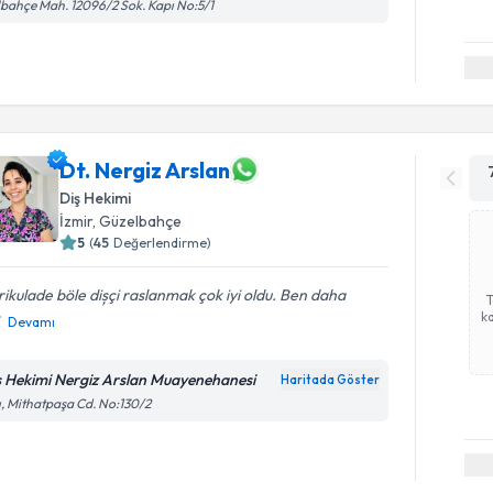
bahçe Mah. 12096/2 Sok. Kapı No:5/1
Dt. Nergiz Arslan
Diş Hekimi
İzmir
, Güzelbahçe
5
(
45
Değerlendirme)
ikulade böle dișçi raslanmak çok iyi oldu. Ben daha
ka
Devamı
ş Hekimi Nergiz Arslan Muayenehanesi
Haritada Göster
ı, Mithatpaşa Cd. No:130/2