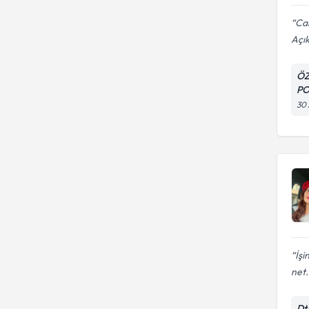
Ca
Açık
ÖZ
PO
30 
İşi
net.
Dt