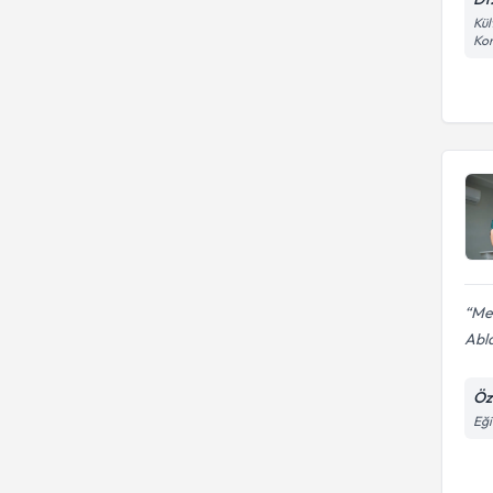
Kül
Kon
Meh
Abl
Öze
Eği