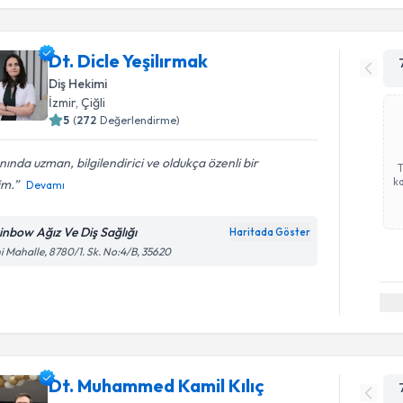
Dt. Dicle Yeşilırmak
Diş Hekimi
İzmir
, Çiğli
5
(
272
Değerlendirme)
nında uzman, bilgilendirici ve oldukça özenli bir
ka
im.
Devamı
inbow Ağız Ve Diş Sağlığı
Haritada Göster
i Mahalle, 8780/1. Sk. No:4/B, 35620
Dt. Muhammed Kamil Kılıç