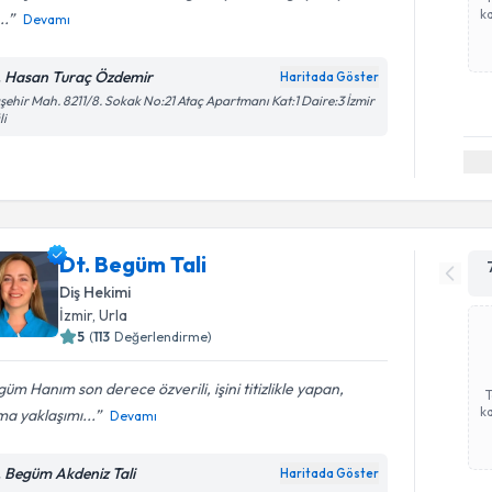
ka
..
Devamı
. Hasan Turaç Özdemir
Haritada Göster
şehir Mah. 8211/8. Sokak No:21 Ataç Apartmanı Kat:1 Daire:3 İzmir
li
Dt. Begüm Tali
Diş Hekimi
İzmir
, Urla
5
(
113
Değerlendirme)
üm Hanım son derece özverili, işini titizlikle yapan,
ka
ma yaklaşımı...
Devamı
. Begüm Akdeniz Tali
Haritada Göster