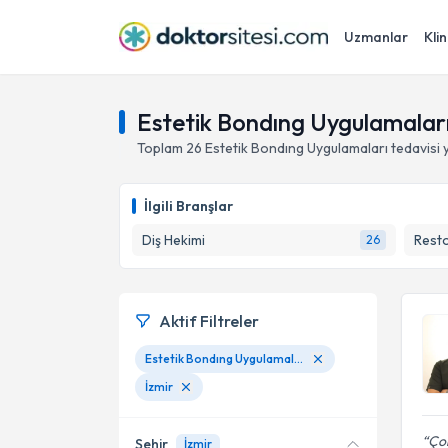
Uzmanlar
Klin
Estetik Bondıng Uygulamaları
Toplam
26
Estetik Bondıng Uygulamaları
tedavisi
İlgili Branşlar
Diş Hekimi
Resto
26
Aktif Filtreler
Estetik Bondıng Uygulamaları
İzmir
Çok
Şehir
İzmir