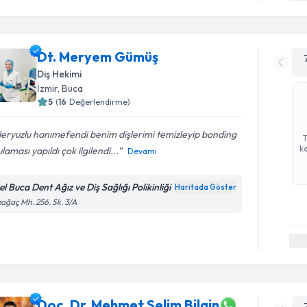
Dt. Meryem Gümüş
Diş Hekimi
İzmir
, Buca
5
(
16
Değerlendirme)
eryuzlu hanımefendi benim dişlerimi temizleyip bonding
ka
laması yapıldı çok ilgilendi...
Devamı
l Buca Dent Ağız ve Diş Sağlığı Polikinliği
Haritada Göster
ağaç Mh. 256. Sk. 3/A
Doç. Dr. Mehmet Selim Bilgin