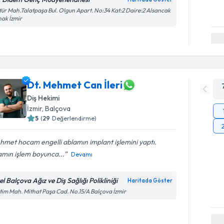
tür Mah.Talatpaşa Bul. Olgun Apart. No:34 Kat:2 Daire:2 Alsancak
ak İzmir
Dt. Mehmet Can İleri
Diş Hekimi
İzmir
, Balçova
5
(
29
Değerlendirme)
met hocam engelli ablamın implant işlemini yaptı.
amın işlem boyunca...
Devamı
l Balçova Ağız ve Diş Sağlığı Polikliniği
Haritada Göster
tim Mah. Mithat Paşa Cad. No.15/A Balçova İzmir