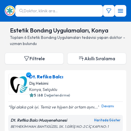
Doktor, klinik ara...
Estetik Bondıng Uygulamaları, Konya
Toplam
6
Estetik Bondıng Uygulamaları
tedavisi yapan doktor -
uzman bulundu
Filtrele
Akıllı Sıralama
Dt. Refika Balcı
Diş Hekimi
Konya
, Selçuklu
5
(
68
Değerlendirme)
Devamı
İlgi alaka çok iyi. Temiz ve hijyen bir ortam aynı...
Dt. Refika Balcı Muayenehanesi
Haritada Göster
BEYHEKİM MAH. BAHTIGÜZEL SK. 1.GİRİŞ NO: 2 C İÇ KAPI NO: 1