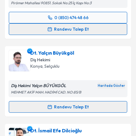
Pirömer Mahallesi 90851. Sokak No:25 İç Kapı No:3
0 (850) 474 48 66
Randevu Takvimi Talebi
Randevu Talep Et
Dt. Mine Acar
için randevu takvimi talebi oluşturun.
Size bu uzmandan randevu almanız için bir takvim
Dt. Yalçın Büyükgöl
hazırlandığında e-posta ile bilgilendireceğiz.
Diş Hekimi
E-posta Adresiniz
Konya
, Selçuklu
Diş Hekimi Yalçın BÜYÜKGÖL
Haritada Göster
MEHMET AKİF MAH. HADİMİ CAD. NO:85/B
Kişisel verilerimin işlenmesine ilişkin
Aydınlatma
Metni
'ni okudum ve kişisel verilerimin belirtilen
Randevu Talep Et
kapsamda işlenmesini kabul ediyorum.
Randevu Takvimi Talebi
Takvim Talebini Gönder
Dt. Yalçın Büyükgöl
için randevu takvimi talebi
Dt. İsmail Efe Dilcioğlu