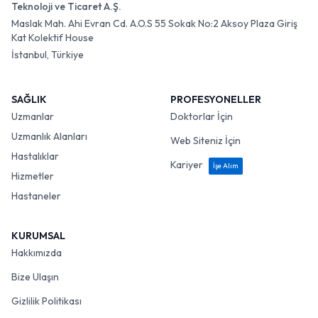
Teknoloji ve Ticaret A.Ş.
Maslak Mah. Ahi Evran Cd. A.O.S 55 Sokak No:2 Aksoy Plaza Giriş
Kat Kolektif House
İstanbul, Türkiye
SAĞLIK
PROFESYONELLER
Uzmanlar
Doktorlar İçin
Uzmanlık Alanları
Web Siteniz İçin
Hastalıklar
Kariyer
İşe Alım
Hizmetler
Hastaneler
KURUMSAL
Hakkımızda
Bize Ulaşın
Gizlilik Politikası