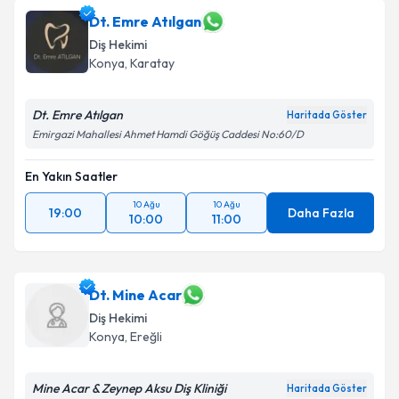
Dt. Emre Atılgan
Diş Hekimi
Konya
, Karatay
Dt. Emre Atılgan
Haritada Göster
Emirgazi Mahallesi Ahmet Hamdi Göğüş Caddesi No:60/D
En Yakın Saatler
10 Ağu
10 Ağu
19:00
Daha Fazla
10:00
11:00
Dt. Mine Acar
Diş Hekimi
Konya
, Ereğli
Mine Acar & Zeynep Aksu Diş Kliniği
Haritada Göster