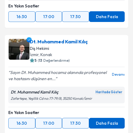
En Yakın Saatler
16:30
17:00
17:30
Daha Fazla
Dt. Muhammed Kamil Kılıç
Diş Hekimi
İzmir
, Konak
5
(
13
Değerlendirme)
Sayın Dt. Muhammed hocamız alanında profesyonel
Devamı
ve hastasını düşünen en...
Dt. Muhammed Kamil Kılıç
Haritada Göster
Zafertepe, Yeşillik Cd no:77-79/B, 35250 Konak/İzmir
En Yakın Saatler
16:30
17:00
17:30
Daha Fazla