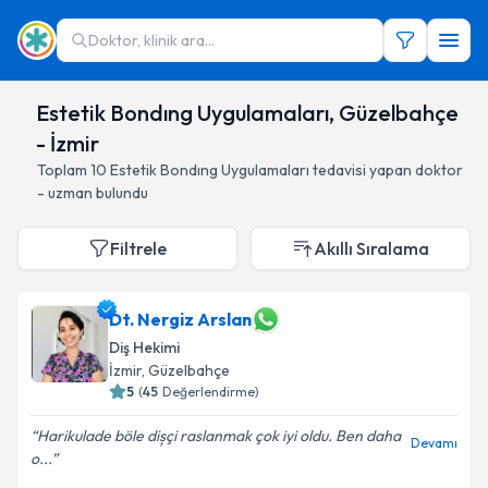
Doktor, klinik ara...
Estetik Bondıng Uygulamaları, Güzelbahçe
- İzmir
Toplam
10
Estetik Bondıng Uygulamaları
tedavisi yapan doktor
- uzman bulundu
Filtrele
Akıllı Sıralama
Dt. Nergiz Arslan
Diş Hekimi
İzmir
, Güzelbahçe
5
(
45
Değerlendirme)
Harikulade böle dișçi raslanmak çok iyi oldu. Ben daha
Devamı
o...