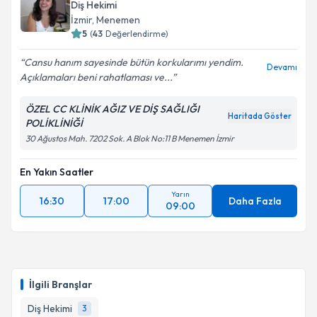
Diş Hekimi
İzmir
, Menemen
5
(
43
Değerlendirme)
Cansu hanım sayesinde bütün korkularımı yendim.
Devamı
Açıklamaları beni rahatlaması ve...
ÖZEL CC KLİNİK AĞIZ VE DİŞ SAĞLIĞI
Haritada Göster
POLİKLİNİĞİ
30 Ağustos Mah. 7202 Sok. A Blok No:11 B Menemen İzmir
En Yakın Saatler
Yarın
16:30
17:00
Daha Fazla
09:00
İlgili Branşlar
Diş Hekimi
3