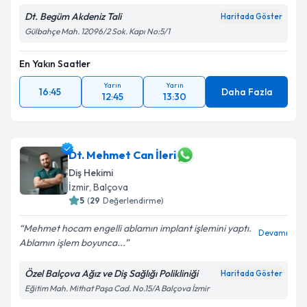
Dt. Begüm Akdeniz Tali
Haritada Göster
Gülbahçe Mah. 12096/2 Sok. Kapı No:5/1
En Yakın Saatler
Yarın
Yarın
16:45
Daha Fazla
12:45
13:30
Dt. Mehmet Can İleri
Diş Hekimi
İzmir
, Balçova
5
(
29
Değerlendirme)
Mehmet hocam engelli ablamın implant işlemini yaptı.
Devamı
Ablamın işlem boyunca...
Özel Balçova Ağız ve Diş Sağlığı Polikliniği
Haritada Göster
Eğitim Mah. Mithat Paşa Cad. No.15/A Balçova İzmir