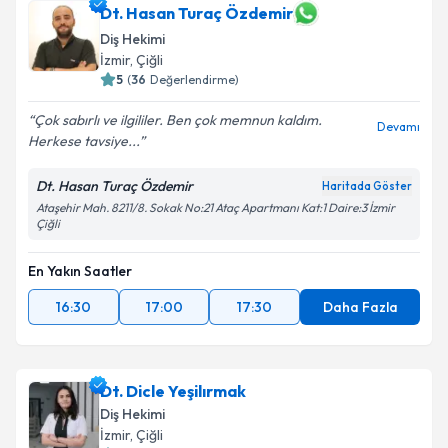
Dt. Hasan Turaç Özdemir
E-posta Adresiniz
Diş Hekimi
İzmir
, Çiğli
5
(
36
Değerlendirme)
Kişisel verilerimin işlenmesine ilişkin
Aydınlatma
Çok sabırlı ve ilgililer. Ben çok memnun kaldım.
Devamı
Metni
'ni okudum ve kişisel verilerimin belirtilen
Herkese tavsiye...
kapsamda işlenmesini kabul ediyorum.
Dt. Hasan Turaç Özdemir
Haritada Göster
Ataşehir Mah. 8211/8. Sokak No:21 Ataç Apartmanı Kat:1 Daire:3 İzmir
Takvim Talebini Gönder
Çiğli
En Yakın Saatler
16:30
17:00
17:30
Daha Fazla
Dt. Dicle Yeşilırmak
Diş Hekimi
İzmir
, Çiğli