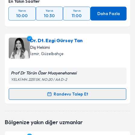
En Yakın Saatler
Yarın
Yarın
Yarın
Daha Fazla
10:00
10:30
11:00
Dr. Dt. Ezgi Gürsoy Tan
Diş Hekimi
İzmir
, Güzelbahçe
Prof Dr Törün Özer Muayenehanesi
YELKİ MH. 2251 SK. NO:20 / AA D-2
Randevu Talep Et
Randevu Takvimi Talebi
Dr. Dt. Ezgi Gürsoy Tan
için randevu takvimi talebi
Bölgenize yakın diğer uzmanlar
oluşturun. Size bu uzmandan randevu almanız için bir
takvim hazırlandığında e-posta ile bilgilendireceğiz.