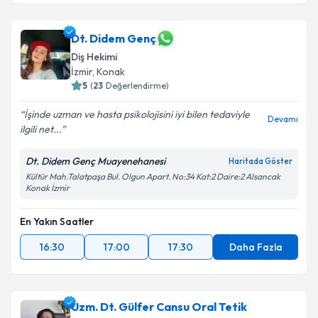
Dt. Didem Genç
Diş Hekimi
İzmir
, Konak
5
(
23
Değerlendirme)
İşinde uzman ve hasta psikolojisini iyi bilen tedaviyle
Devamı
ilgili net...
Dt. Didem Genç Muayenehanesi
Haritada Göster
Kültür Mah.Talatpaşa Bul. Olgun Apart. No:34 Kat:2 Daire:2 Alsancak
Konak İzmir
En Yakın Saatler
16:30
17:00
17:30
Daha Fazla
Uzm. Dt. Gülfer Cansu Oral Tetik