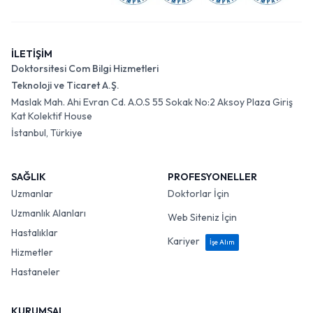
İLETİŞİM
Doktorsitesi Com Bilgi Hizmetleri
Teknoloji ve Ticaret A.Ş.
Maslak Mah. Ahi Evran Cd. A.O.S 55 Sokak No:2 Aksoy Plaza Giriş
Kat Kolektif House
İstanbul, Türkiye
SAĞLIK
PROFESYONELLER
Uzmanlar
Doktorlar İçin
Uzmanlık Alanları
Web Siteniz İçin
Hastalıklar
Kariyer
İşe Alım
Hizmetler
Hastaneler
KURUMSAL