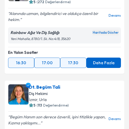
5
(
272
Değerlendirme)
Alanında uzman, bilgilendirici ve oldukça özenli bir
Devamı
hekim.
Rainbow Ağız Ve Diş Sağlığı
Haritada Göster
Yeni Mahalle, 8780/1. Sk. No:4/B, 35620
En Yakın Saatler
16:30
17:00
17:30
Daha Fazla
Dt. Begüm Tali
Diş Hekimi
İzmir
, Urla
5
(
113
Değerlendirme)
Begüm Hanım son derece özverili, işini titizlikle yapan,
Devamı
Kızıma yaklaşımı...