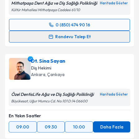
Mithatpaşa Dent Ağız ve Diş Sağlığı Polikliniği
Haritada Göster
Kültür Mahallesi Mithatpaşa Caddesi 61/10
0 (850) 474 90 16
Randevu Takvimi Talebi
Randevu Talep Et
Dt. Emre Keyvan
için randevu takvimi talebi
oluşturun. Size bu uzmandan randevu almanız için bir
Dt. Sina Sayan
takvim hazırlandığında e-posta ile bilgilendireceğiz.
Diş Hekimi
E-posta Adresiniz
Ankara
, Çankaya
Özel DentisLife Ağız ve Diş Sağlığı Polikliniği
Haritada Göster
Büyükesat, Uğur Mumcu Cd. No:101 D:14 06600
Kişisel verilerimin işlenmesine ilişkin
Aydınlatma
Metni
'ni okudum ve kişisel verilerimin belirtilen
En Yakın Saatler
kapsamda işlenmesini kabul ediyorum.
09:00
09:30
10:00
Daha Fazla
Takvim Talebini Gönder