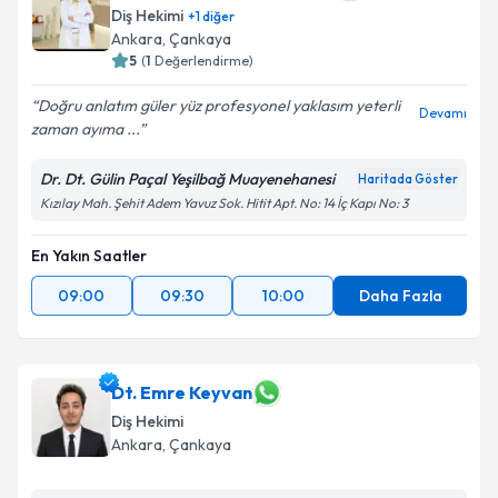
Diş Hekimi
+
1
diğer
Ankara
, Çankaya
5
(
1
Değerlendirme)
Doğru anlatım güler yüz profesyonel yaklasım yeterli
Devamı
zaman ayıma ...
Dr. Dt. Gülin Paçal Yeşilbağ Muayenehanesi
Haritada Göster
Kızılay Mah. Şehit Adem Yavuz Sok. Hitit Apt. No: 14 İç Kapı No: 3
En Yakın Saatler
09:00
09:30
10:00
Daha Fazla
Dt. Emre Keyvan
Diş Hekimi
Ankara
, Çankaya