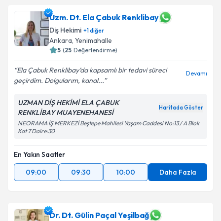
Uzm. Dt. Ela Çabuk Renklibay
Diş Hekimi
+
1
diğer
Ankara
, Yenimahalle
5
(
25
Değerlendirme)
Ela Çabuk Renklibay’da kapsamlı bir tedavi süreci
Devamı
geçirdim. Dolgularım, kanal...
UZMAN DİŞ HEKİMİ ELA ÇABUK
Haritada Göster
RENKLİBAY MUAYENEHANESİ
NEORAMA İŞ MERKEZİ Beştepe Mahllesi Yaşam Caddesi No:13 / A Blok
Kat 7 Daire:30
En Yakın Saatler
09:00
09:30
10:00
Daha Fazla
Dr. Dt. Gülin Paçal Yeşilbağ