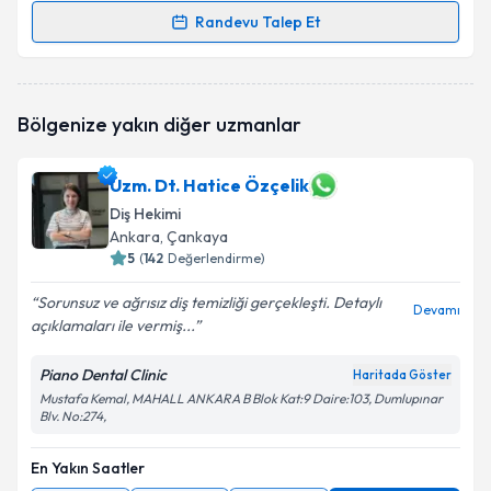
Randevu Talep Et
Randevu Takvimi Talebi
Dt. Berat Çakır
için randevu takvimi talebi oluşturun.
Bölgenize yakın diğer uzmanlar
Size bu uzmandan randevu almanız için bir takvim
hazırlandığında e-posta ile bilgilendireceğiz.
Uzm. Dt. Hatice Özçelik
E-posta Adresiniz
Diş Hekimi
Ankara
, Çankaya
5
(
142
Değerlendirme)
Kişisel verilerimin işlenmesine ilişkin
Aydınlatma
Sorunsuz ve ağrısız diş temizliği gerçekleşti. Detaylı
Devamı
Metni
'ni okudum ve kişisel verilerimin belirtilen
açıklamaları ile vermiş...
kapsamda işlenmesini kabul ediyorum.
Piano Dental Clinic
Haritada Göster
Mustafa Kemal, MAHALL ANKARA B Blok Kat:9 Daire:103, Dumlupınar
Takvim Talebini Gönder
Blv. No:274,
En Yakın Saatler