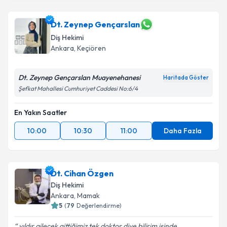
Dt. Zeynep Gençarslan
Diş Hekimi
Ankara
, Keçiören
Dt. Zeynep Gençarslan Muayenehanesi
Haritada Göster
Şefkat Mahallesi Cumhuriyet Caddesi No:6/4
En Yakın Saatler
10:00
10:30
11:00
Daha Fazla
Dt. Cihan Özgen
Diş Hekimi
Ankara
, Mamak
5
(
79
Değerlendirme)
yıldır ailecek gittiğimiz tek doktor diye bilirim işinde