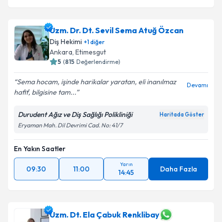
Uzm. Dr. Dt. Sevil Sema Atuğ Özcan
Diş Hekimi
+
1
diğer
Ankara
, Etimesgut
5
(
815
Değerlendirme)
Sema hocam, işinde harikalar yaratan, eli inanılmaz
Devamı
hafif, bilgisine tam...
Durudent Ağız ve Diş Sağlığı Polikliniği
Haritada Göster
Eryaman Mah. Dil Devrimi Cad. No: 41/7
En Yakın Saatler
Yarın
09:30
11:00
Daha Fazla
14:45
Uzm. Dt. Ela Çabuk Renklibay