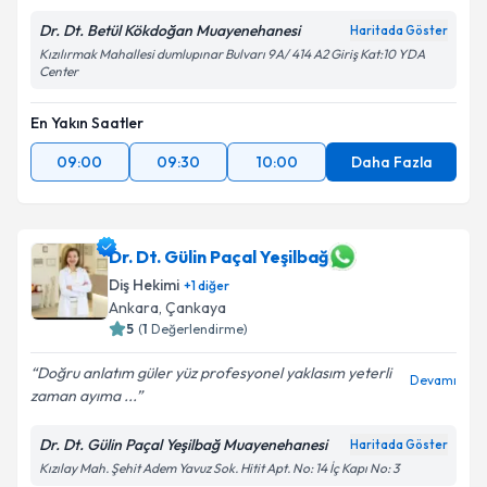
Metni
'ni okudum ve kişisel verilerimin belirtilen
Dr. Dt. Betül Kökdoğan Muayenehanesi
Haritada Göster
kapsamda işlenmesini kabul ediyorum.
Kızılırmak Mahallesi dumlupınar Bulvarı 9A/ 414 A2 Giriş Kat:10 YDA
Center
Takvim Talebini Gönder
En Yakın Saatler
09:00
09:30
10:00
Daha Fazla
Dr. Dt. Gülin Paçal Yeşilbağ
Diş Hekimi
+
1
diğer
Ankara
, Çankaya
5
(
1
Değerlendirme)
Doğru anlatım güler yüz profesyonel yaklasım yeterli
Devamı
zaman ayıma ...
Dr. Dt. Gülin Paçal Yeşilbağ Muayenehanesi
Haritada Göster
Kızılay Mah. Şehit Adem Yavuz Sok. Hitit Apt. No: 14 İç Kapı No: 3