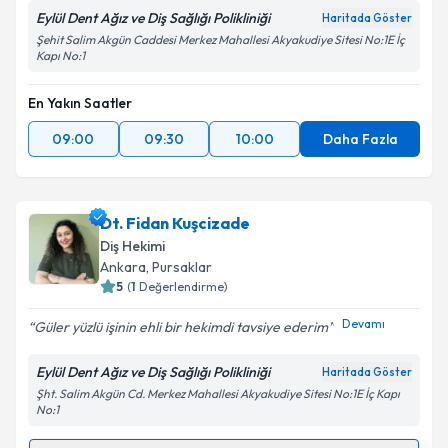
Eylül Dent Ağız ve Diş Sağlığı Polikliniği
Haritada Göster
Şehit Salim Akgün Caddesi Merkez Mahallesi Akyakudiye Sitesi No:1E İç
Kapı No:1
En Yakın Saatler
09:00
09:30
10:00
Daha Fazla
Dt. Fidan Kuşcizade
Diş Hekimi
Ankara
, Pursaklar
5
(
1
Değerlendirme)
Devamı
Güler yüzlü işinin ehli bir hekimdi tavsiye ederim
Eylül Dent Ağız ve Diş Sağlığı Polikliniği
Haritada Göster
Şht. Salim Akgün Cd. Merkez Mahallesi Akyakudiye Sitesi No:1E İç Kapı
No:1