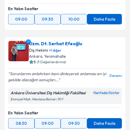
En Yakın Saatler
09:00
09:30
10:00
Daha Fazla
Uzm. Dt. Serhat Efeoğlu
Diş Hekimi
+
1
diğer
Ankara
, Yenimahalle
5
(
1
Değerlendirme)
Sorunlarımı anlatırken beni dinleyerek anlaması en iyi
Devamı
şekilde alacağım sonuçları...
Ankara Üniversitesi Diş Hekimliği Fakültesi
Haritada Göster
Emniyet Mah. Mevlana Bulvarı 19/1
En Yakın Saatler
08:30
09:00
09:30
Daha Fazla