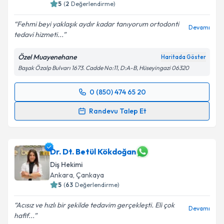
5
(
2
Değerlendirme)
Fehmi beyi yaklaşık aydır kadar tanıyorum ortodonti
Devamı
tedavi hizmeti...
Özel Muayenehane
Haritada Göster
Başak Özalp Bulvarı 1673. Cadde No:11, D:A-B, Hüseyingazi 06320
0 (850) 474 65 20
Randevu Takvimi Talebi
Randevu Talep Et
Dt. Fehmi Bora Şariç
için randevu takvimi talebi
oluşturun. Size bu uzmandan randevu almanız için bir
takvim hazırlandığında e-posta ile bilgilendireceğiz.
Dr. Dt. Betül Kökdoğan
Diş Hekimi
E-posta Adresiniz
Ankara
, Çankaya
5
(
63
Değerlendirme)
Acısız ve hızlı bir şekilde tedavim gerçekleşti. Eli çok
Devamı
hafif...
Kişisel verilerimin işlenmesine ilişkin
Aydınlatma