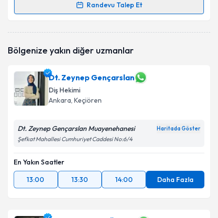
Randevu Talep Et
Randevu Takvimi Talebi
Dt. Fidan Kuşcizade
için randevu takvimi talebi
Bölgenize yakın diğer uzmanlar
oluşturun. Size bu uzmandan randevu almanız için bir
takvim hazırlandığında e-posta ile bilgilendireceğiz.
Dt. Zeynep Gençarslan
E-posta Adresiniz
Diş Hekimi
Ankara
, Keçiören
Dt. Zeynep Gençarslan Muayenehanesi
Kişisel verilerimin işlenmesine ilişkin
Aydınlatma
Haritada Göster
Metni
'ni okudum ve kişisel verilerimin belirtilen
Şefkat Mahallesi Cumhuriyet Caddesi No:6/4
kapsamda işlenmesini kabul ediyorum.
En Yakın Saatler
Takvim Talebini Gönder
13:00
13:30
14:00
Daha Fazla