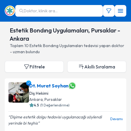
Doktor, klinik ara...
Estetik Bondıng Uygulamaları, Pursaklar -
Ankara
Toplam
10
Estetik Bondıng Uygulamaları
tedavisi yapan doktor
- uzman bulundu
Filtrele
Akıllı Sıralama
Dt. Murat Soyhan
Diş Hekimi
Ankara
, Pursaklar
4.5
(
1
Değerlendirme)
Dişime estetik dolgu tedavisi uygulanacağı söylendi
Devamı
yerinde bi teşhis