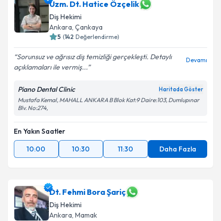
Uzm. Dt. Hatice Özçelik
Diş Hekimi
Ankara
, Çankaya
5
(
142
Değerlendirme)
Sorunsuz ve ağrısız diş temizliği gerçekleşti. Detaylı
Devamı
açıklamaları ile vermiş...
Piano Dental Clinic
Haritada Göster
Mustafa Kemal, MAHALL ANKARA B Blok Kat:9 Daire:103, Dumlupınar
Blv. No:274,
En Yakın Saatler
10:00
10:30
11:30
Daha Fazla
Dt. Fehmi Bora Şariç
Diş Hekimi
Ankara
, Mamak