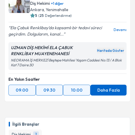
Diş Hekimi
+
1
diğer
Ankara
, Yenimahalle
5
(
25
Değerlendirme)
Ela Çabuk Renklibay’da kapsamlı bir tedavi süreci
Devamı
geçirdim. Dolgularım, kanal...
UZMAN DİŞ HEKİMİ ELA ÇABUK
Haritada Göster
RENKLİBAY MUAYENEHANESİ
NEORAMA İŞ MERKEZİ Beştepe Mahllesi Yaşam Caddesi No:13 / A Blok
Kat 7 Daire:30
En Yakın Saatler
09:00
09:30
10:00
Daha Fazla
İlgili Branşlar
Diş Hekimi
2