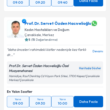
Daha Fazla
09:00
09:20
09:40
Prof. Dr. Servet Özden Hacıvelioğlu
Kadın Hastalıkları ve Doğum
Çanakkale
, Merkez
5
(
15
Değerlendirme)
daha önceleri rahimdeki kistler nedeniyle kez farklı
Devamı
dr...
Prof.Dr. Servet Özden Hacıvelioğlu Özel
Haritada Göster
Muayenehanesi
Hamidiye, Rauf Denktaş Cd Vizyon Park Sitesi, 17100 Kepez/Çanakkale
Merkez/Çanakkale
En Yakın Saatler
Yarın
Yarın
Yarın
Daha Fazla
09:00
09:30
10:00