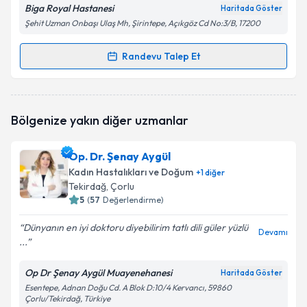
Biga Royal Hastanesi
Haritada Göster
Şehit Uzman Onbaşı Ulaş Mh, Şirintepe, Açıkgöz Cd No:3/B, 17200
Randevu Talep Et
Randevu Takvimi Talebi
Op. Dr. Nurcihan Korkmaz Çokyaman
için randevu
Bölgenize yakın diğer uzmanlar
takvimi talebi oluşturun. Size bu uzmandan randevu
almanız için bir takvim hazırlandığında e-posta ile
bilgilendireceğiz.
Op. Dr. Şenay Aygül
Kadın Hastalıkları ve Doğum
+
1
diğer
E-posta Adresiniz
Tekirdağ
, Çorlu
5
(
57
Değerlendirme)
Dünyanın en iyi doktoru diyebilirim tatlı dili güler yüzlü
Devamı
...
Kişisel verilerimin işlenmesine ilişkin
Aydınlatma
Metni
'ni okudum ve kişisel verilerimin belirtilen
kapsamda işlenmesini kabul ediyorum.
Op Dr Şenay Aygül Muayenehanesi
Haritada Göster
Esentepe, Adnan Doğu Cd. A Blok D:10/4 Kervancı, 59860
Çorlu/Tekirdağ, Türkiye