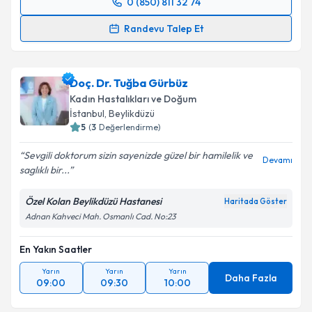
0 (850) 811 32 74
Randevu Takvimi Talebi
Randevu Talep Et
Uzm. Dr. İpek Uzaldı
için randevu takvimi talebi
oluşturun. Size bu uzmandan randevu almanız için bir
Doç. Dr. Tuğba Gürbüz
takvim hazırlandığında e-posta ile bilgilendireceğiz.
Kadın Hastalıkları ve Doğum
E-posta Adresiniz
İstanbul
, Beylikdüzü
5
(
3
Değerlendirme)
Sevgili doktorum sizin sayenizde güzel bir hamilelik ve
Devamı
saglıklı bir...
Kişisel verilerimin işlenmesine ilişkin
Aydınlatma
Metni
'ni okudum ve kişisel verilerimin belirtilen
Özel Kolan Beylikdüzü Hastanesi
Haritada Göster
kapsamda işlenmesini kabul ediyorum.
Adnan Kahveci Mah. Osmanlı Cad. No:23
En Yakın Saatler
Takvim Talebini Gönder
Yarın
Yarın
Yarın
Daha Fazla
09:00
09:30
10:00