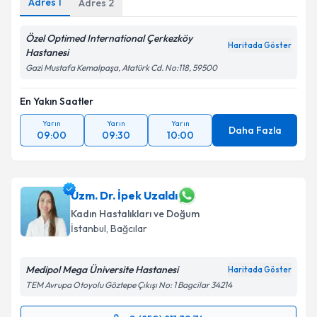
Adres
1
Adres
2
Özel Optimed International Çerkezköy
Haritada Göster
Hastanesi
Gazi Mustafa Kemalpaşa, Atatürk Cd. No:118, 59500
En Yakın Saatler
Yarın
Yarın
Yarın
Daha Fazla
09:00
09:30
10:00
Uzm. Dr. İpek Uzaldı
Kadın Hastalıkları ve Doğum
İstanbul
, Bağcılar
Medipol Mega Üniversite Hastanesi
Haritada Göster
TEM Avrupa Otoyolu Göztepe Çıkışı No: 1 Bagcilar 34214