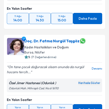
Takvim Talebini Gönder
En Yakın Saatler
11 Ağu
11 Ağu
11 Ağu
Daha Fazla
14:00
14:30
15:00
Doç. Dr. Fatma Nurgül Taşgöz
Kadın Hastalıkları ve Doğum
Bursa
, Nilüfer
5
(
7
Değerlendirme)
On tane çocuk doğuracak olsam onunda da nurgül
Devamı
hocamı tercih...
Özel Jimer Hastanesi (Odunluk )
Haritada Göster
Odunluk Mah. Mihraplı Cad. No:6 16110
En Yakın Saatler
Yarın
Yarın
Yarın