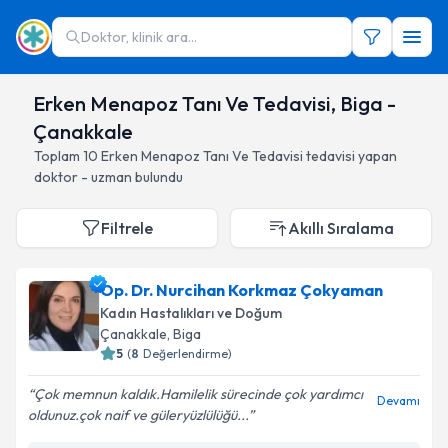
Doktor, klinik ara...
Erken Menapoz Tanı Ve Tedavisi, Biga -
Çanakkale
Toplam
10
Erken Menapoz Tanı Ve Tedavisi
tedavisi yapan
doktor - uzman bulundu
Filtrele
Akıllı Sıralama
Op. Dr. Nurcihan Korkmaz Çokyaman
Kadın Hastalıkları ve Doğum
Çanakkale
, Biga
5
(
8
Değerlendirme)
Çok memnun kaldık.Hamilelik sürecinde çok yardımcı
Devamı
oldunuz.çok naif ve güleryüzlülüğü...