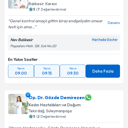
E-posta Adresiniz
Balıkesir
, Karesi
5
(
7
Değerlendirme)
Genel kontrol amaçlı gittim biraz endişeliydim smear
Devamı
testi için ama...
Kişisel verilerimin işlenmesine ilişkin
Aydınlatma
Metni
'ni okudum ve kişisel verilerimin belirtilen
Nev Balıkesir
Haritada Göster
kapsamda işlenmesini kabul ediyorum.
Paşaalanı Mah. 128. Sok No:20
En Yakın Saatler
Takvim Talebini Gönder
Yarın
Yarın
Yarın
Daha Fazla
09:00
09:15
09:30
Op. Dr. Gözde Demirezen
Kadın Hastalıkları ve Doğum
Tekirdağ
, Süleymanpaşa
5
(
2
Değerlendirme)