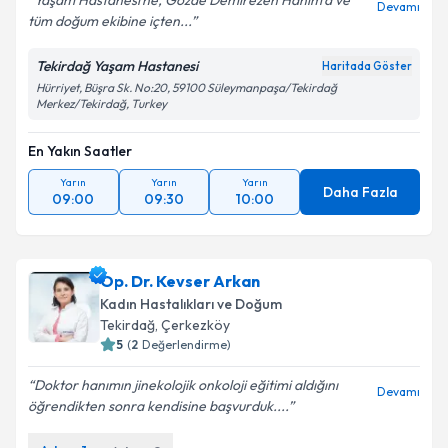
Yaşam Hastanesi’ne, Gözde Demirezen Hanım’a ve
Devamı
tüm doğum ekibine içten...
Tekirdağ Yaşam Hastanesi
Haritada Göster
Hürriyet, Büşra Sk. No:20, 59100 Süleymanpaşa/Tekirdağ
Merkez/Tekirdağ, Turkey
En Yakın Saatler
Yarın
Yarın
Yarın
Daha Fazla
09:00
09:30
10:00
Op. Dr. Kevser Arkan
Kadın Hastalıkları ve Doğum
Tekirdağ
, Çerkezköy
5
(
2
Değerlendirme)
Doktor hanımın jinekolojik onkoloji eğitimi aldığını
Devamı
öğrendikten sonra kendisine başvurduk....