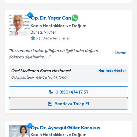
Op. Dr. Yaşar Can
Kadın Hastalıkları ve Doğum
Bursa
, Nilüfer
5
(
1
Değerlendirme)
Bu zamana kadar gittiğim en ilgili kadın doğum
Devamı
doktoru diyebilirim....
Özel Medicana Bursa Hastanesi
Haritada Göster
Odunluk, İzmir Yolu Cd No:41, 16110
0 (850) 474 17 57
Randevu Takvimi Talebi
Randevu Talep Et
Op. Dr. Yaşar Can
için randevu takvimi talebi
oluşturun. Size bu uzmandan randevu almanız için bir
Op. Dr. Ayşegül Güler Karakuş
takvim hazırlandığında e-posta ile bilgilendireceğiz.
Kadın Hastalıkları ve Doğum