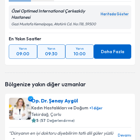
Özel Optimed International Çerkezköy
Haritada Göster
Hastanesi
Gazi Mustafa Kemalpaşa, Atatürk Cd. No:118, 59500
En Yakın Saatler
Yarın
Yarın
Yarın
Daha Fazla
09:00
09:30
10:00
Bölgenize yakın diğer uzmanlar
Op. Dr. Şenay Aygül
Kadın Hastalıkları ve Doğum
+
1
diğer
Tekirdağ
, Çorlu
5
(
57
Değerlendirme)
Dünyanın en iyi doktoru diyebilirim tatlı dili güler yüzlü
Devamı
...