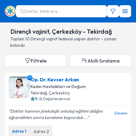
Doktor, klinik ara...
Dirençli vajinit, Çerkezköy - Tekirdağ
Toplam
10
Dirençli vajinit
tedavisi yapan doktor - uzman
bulundu
Filtrele
Akıllı Sıralama
Op. Dr. Kevser Arkan
Kadın Hastalıkları ve Doğum
Tekirdağ
, Çerkezköy
5
(
2
Değerlendirme)
Doktor hanımın jinekolojik onkoloji eğitimi aldığını
Devamı
öğrendikten sonra kendisine başvurduk....
Adres
1
Adres
2