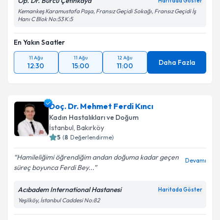
Op. Dr. Burcu Çetinkaya
Haritada Göster
Kemankeş Karamustafa Paşa, Fransız Geçidi Sokağı, Fransız Geçidi İş
Hanı C Blok No:53 K:5
En Yakın Saatler
11 Ağu
11 Ağu
12 Ağu
Daha Fazla
12:30
15:00
11:00
Doç. Dr. Mehmet Ferdi Kıncı
Kadın Hastalıkları ve Doğum
İstanbul
, Bakırköy
5
(
8
Değerlendirme)
Hamileliğimi öğrendiğim andan doğuma kadar geçen
Devamı
süreç boyunca Ferdi Bey...
Acıbadem International Hastanesi
Haritada Göster
Yeşilköy, İstanbul Caddesi No:82