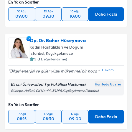
En Yakın Saatler
10 Ağu
10 Ağu
10 Ağu
Daha Fazla
09:00
09:30
10:00
Op. Dr. Bahar Hüseynova
Kadın Hastalıkları ve Doğum
İstanbul
, Küçükçekmece
5
(
1
Değerlendirme)
Devamı
Bilgisi enerjisi ve güler yüzlü mükemmel bir hoca ️
Biruni Üniversitesi Tıp Fakültesi Hastanesi
Haritada Göster
Gültepe, Halkalı Cd No: 99, 34295 Küçükçekmece/İstanbul
En Yakın Saatler
17 Ağu
17 Ağu
17 Ağu
Daha Fazla
08:15
08:30
09:00