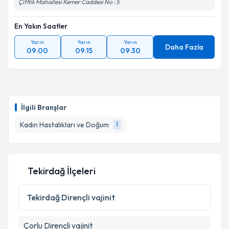
Çiftlik Mahallesi Kemer Caddesi No : 5
En Yakın Saatler
Yarın
Yarın
Yarın
Daha Fazla
09:00
09:15
09:30
İlgili Branşlar
Kadın Hastalıkları ve Doğum
1
Tekirdağ İlçeleri
Tekirdağ
Dirençli vajinit
Çorlu
Dirençli vajinit