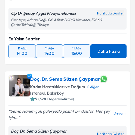
Op Dr Şenay Aygül Muayenehanesi
Haritada Göster
Esentepe, Adnan Doğu Cd. A Blok D:10/4 Kervancı, 59860
Çorlu/Tekirdağ, Türkiye
En Yakın Saatler
11 Ağu
11 Ağu
11 Ağu
Daha Fazla
14:00
14:30
15:00
Doç. Dr. Sema Süzen Çaypınar
Kadın Hastalıkları ve Doğum
+
1
diğer
İstanbul
, Bakırköy
5
(
328
Değerlendirme)
Sema Hanım çok güleryüzlü pozitif bir doktor. Her şey
Devamı
için...
Doç.Dr. Sema Süzen Çaypınar
Haritada Göster