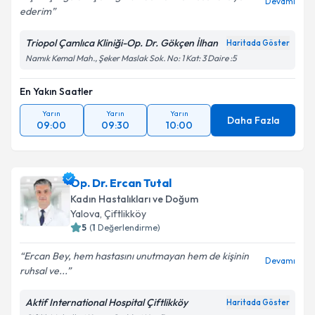
Devamı
ederim
Triopol Çamlıca Kliniği-Op. Dr. Gökçen İlhan
Haritada Göster
Namık Kemal Mah., Şeker Maslak Sok. No: 1 Kat: 3 Daire :5
En Yakın Saatler
Yarın
Yarın
Yarın
Daha Fazla
09:00
09:30
10:00
Op. Dr. Ercan Tutal
Kadın Hastalıkları ve Doğum
Yalova
, Çiftlikköy
5
(
1
Değerlendirme)
Ercan Bey, hem hastasını unutmayan hem de kişinin
Devamı
ruhsal ve...
Aktif International Hospital Çiftlikköy
Haritada Göster