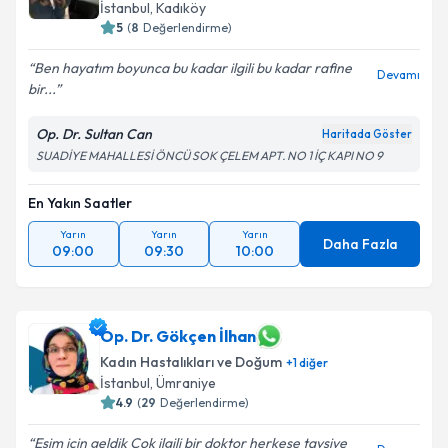
İstanbul
, Kadıköy
5
(
8
Değerlendirme)
Ben hayatım boyunca bu kadar ilgili bu kadar rafine
Devamı
bir...
Op. Dr. Sultan Can
Haritada Göster
SUADİYE MAHALLESİ ÖNCÜ SOK ÇELEM APT. NO 1 İÇ KAPI NO 9
En Yakın Saatler
Yarın
Yarın
Yarın
Daha Fazla
09:00
09:30
10:00
Op. Dr. Gökçen İlhan
Kadın Hastalıkları ve Doğum
+
1
diğer
İstanbul
, Ümraniye
4.9
(
29
Değerlendirme)
Eşim için geldik Çok ilgili bir doktor herkese tavsiye