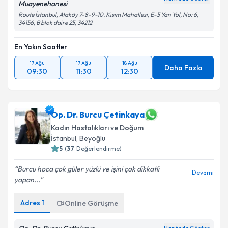
Muayenehanesi
Route İstanbul, Ataköy 7-8-9-10. Kısım Mahallesi, E-5 Yan Yol, No: 6,
34156, B blok daire 25, 34212
En Yakın Saatler
17 Ağu
17 Ağu
18 Ağu
Daha Fazla
09:30
11:30
12:30
Op. Dr. Burcu Çetinkaya
Kadın Hastalıkları ve Doğum
İstanbul
, Beyoğlu
5
(
37
Değerlendirme)
Burcu hoca çok güler yüzlü ve işini çok dikkatli
Devamı
yapan...
Adres
1
Online Görüşme