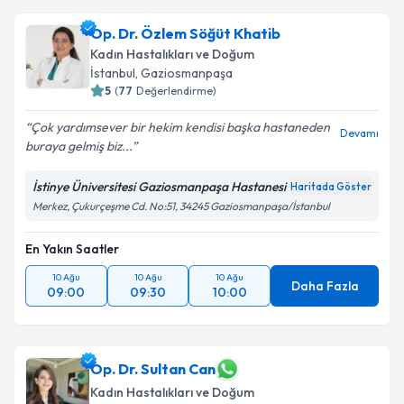
Op. Dr. Özlem Söğüt Khatib
Kadın Hastalıkları ve Doğum
İstanbul
, Gaziosmanpaşa
5
(
77
Değerlendirme)
Çok yardımsever bir hekim kendisi başka hastaneden
Devamı
buraya gelmiş biz...
İstinye Üniversitesi Gaziosmanpaşa Hastanesi
Haritada Göster
Merkez, Çukurçeşme Cd. No:51, 34245 Gaziosmanpaşa/İstanbul
En Yakın Saatler
10 Ağu
10 Ağu
10 Ağu
Daha Fazla
09:00
09:30
10:00
Op. Dr. Sultan Can
Kadın Hastalıkları ve Doğum