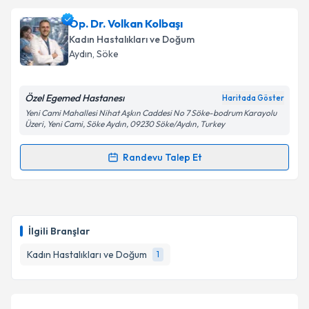
Op. Dr. Kadriye Karadağ Tanrıverdi
için randevu
Op. Dr. Volkan Kolbaşı
takvimi talebi oluşturun. Size bu uzmandan randevu
Kadın Hastalıkları ve Doğum
almanız için bir takvim hazırlandığında e-posta ile
Aydın
, Söke
bilgilendireceğiz.
E-posta Adresiniz
Özel Egemed Hastanesı
Haritada Göster
Yeni Cami Mahallesi Nihat Aşkın Caddesi No 7 Söke-bodrum Karayolu
Üzeri, Yeni Cami, Söke Aydın, 09230 Söke/Aydın, Turkey
Randevu Talep Et
Kişisel verilerimin işlenmesine ilişkin
Aydınlatma
Randevu Takvimi Talebi
Metni
'ni okudum ve kişisel verilerimin belirtilen
kapsamda işlenmesini kabul ediyorum.
Op. Dr. Volkan Kolbaşı
için randevu takvimi talebi
oluşturun. Size bu uzmandan randevu almanız için bir
Takvim Talebini Gönder
İlgili Branşlar
takvim hazırlandığında e-posta ile bilgilendireceğiz.
Kadın Hastalıkları ve Doğum
1
E-posta Adresiniz