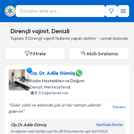
Doktor, klinik ara...
Dirençli vajinit, Denizli
Toplam
3
Dirençli vajinit
tedavisi yapan doktor - uzman bulundu
Filtrele
Akıllı Sıralama
Op. Dr. Adile Gümüş
Kadın Hastalıkları ve Doğum
Denizli
, Merkezefendi
5
(
1
Değerlendirme)
Güler yüzlü ve alanında çok iyi her zaman yıllardır
Devamı
giderim
Op.Dr.Adile Gümüş
Haritada Göster
Sırakpılar mah Saltak cad. No:38 Dokumacılar apt. Kat 3 Da 5