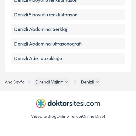
Denizli 4 boyutlu renkli ultrason
Denizli 5 boyutlu renklı ultrason
Denizli Abdominal Serklaj
Denizli Abdominal ultrasonografi
Denizli Adet bozukluğu
Ana Sayfa
Direncli Vajinit
Denizli
Videolar
Blog
Online Terapi
Online Diyet