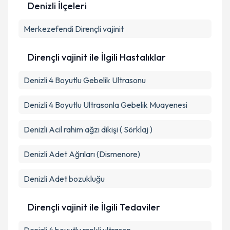
Denizli İlçeleri
Kişisel verilerimin işlenmesine ilişkin
Aydınlatma
Merkezefendi
Metni
'ni okudum ve kişisel verilerimin belirtilen
Dirençli vajinit
kapsamda işlenmesini kabul ediyorum.
Dirençli vajinit ile İlgili Hastalıklar
Takvim Talebini Gönder
Denizli 4 Boyutlu Gebelik Ultrasonu
Denizli 4 Boyutlu Ultrasonla Gebelik Muayenesi
Denizli Acil rahim ağzı dikişi ( Sörklaj )
Denizli Adet Ağrıları (Dismenore)
Denizli Adet bozukluğu
Dirençli vajinit ile İlgili Tedaviler