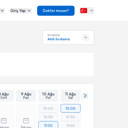
Giriş Yap
Doktor musun?
Sıralama
Akıllı Sıralama
8 Ağu
9 Ağu
10 Ağu
11 Ağu
Cmt
Paz
Pzt
Sal
10:00
10:00
10:30
10:30
11:00
11:00
Takvim
Takvim