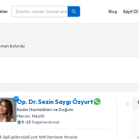
ikler
Blog
Kayıt Ol
uzman bulundu
Op. Dr. Sezin Saygı Özyurt
Kadın Hastalıkları ve Doğum
Mersin
, Mezitli
5
(
23
Değerlendirme)
 ilgili güleryüzlü çok tatlı herkese tavsiye