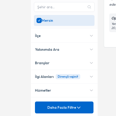
ede
Op
Mersin
Yen
20,
İlçe
Yakınımda Ara
Branşlar
Konumuma yakın uzmanları
Mezitli
göster
İlgi Alanları
Dirençli vajinit
Hizmetler
Kadın Hastalıkları ve Doğum
Mezuniyet
4 Boyutlu Gebelik Ultrasonu
Daha Fazla Filtre