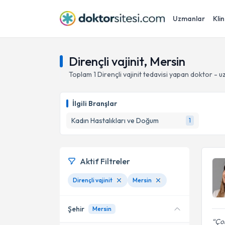
Uzmanlar
Klin
Dirençli vajinit, Mersin
Toplam
1
Dirençli vajinit
tedavisi yapan doktor - 
İlgili Branşlar
Kadın Hastalıkları ve Doğum
1
Aktif Filtreler
Dirençli vajinit
Mersin
Şehir
Mersin
Çok