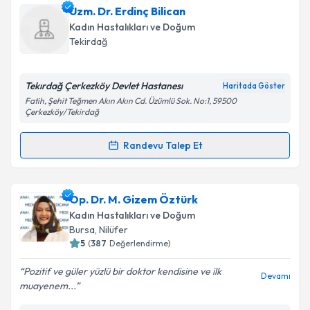
Uzm. Dr. Erdinç Bilican
Kadın Hastalıkları ve Doğum
Tekirdağ
Tekırdağ Çerkezköy Devlet Hastanesı
Haritada Göster
Fatih, Şehit Teğmen Akın Akın Cd. Üzümlü Sok. No:1, 59500
Çerkezköy/Tekirdağ
Randevu Talep Et
Randevu Takvimi Talebi
Uzm. Dr. Erdinç Bilican
için randevu takvimi talebi
Op. Dr. M. Gizem Öztürk
oluşturun. Size bu uzmandan randevu almanız için bir
Kadın Hastalıkları ve Doğum
takvim hazırlandığında e-posta ile bilgilendireceğiz.
Bursa
, Nilüfer
5
(
387
Değerlendirme)
E-posta Adresiniz
Pozitif ve güler yüzlü bir doktor kendisine ve ilk
Devamı
muayenem...