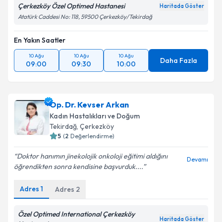
Çerkezköy Özel Optimed Hastanesi
Haritada Göster
Atatürk Caddesi No: 118, 59500 Çerkezköy/Tekirdağ
En Yakın Saatler
10 Ağu
10 Ağu
10 Ağu
Daha Fazla
09:00
09:30
10:00
Op. Dr. Kevser Arkan
Kadın Hastalıkları ve Doğum
Tekirdağ
, Çerkezköy
5
(
2
Değerlendirme)
Doktor hanımın jinekolojik onkoloji eğitimi aldığını
Devamı
öğrendikten sonra kendisine başvurduk....
Adres
1
Adres
2
Özel Optimed International Çerkezköy
Haritada Göster