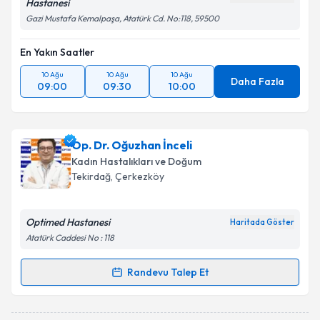
Hastanesi
Gazi Mustafa Kemalpaşa, Atatürk Cd. No:118, 59500
En Yakın Saatler
10 Ağu
10 Ağu
10 Ağu
Daha Fazla
09:00
09:30
10:00
Op. Dr. Oğuzhan İnceli
Kadın Hastalıkları ve Doğum
Tekirdağ
, Çerkezköy
Optimed Hastanesi
Haritada Göster
Atatürk Caddesi No : 118
Randevu Talep Et
Randevu Takvimi Talebi