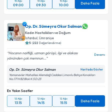
10 Ağu
10 Ağu
10 Ağu
Daha Fazla
09:00
09:30
10:00
Op. Dr. Sümeyra Okur Salman
Kadın Hastalıkları ve Doğum
İstanbul
, Ümraniye
5
(
222
Değerlendirme)
Hocanın naifliği, uzman görüşü, ilgi ve alakası
Devamı
yönünden çok memnun...
Op. Dr. Sümeyra Okur Salman
Haritada Göster
Yamanevler Mahallesi Alemdağ Caddesi Limonlu Bahçe Konakları
No:171 H B2 Blok K:5 D:23
En Yakın Saatler
12 Ağu
12 Ağu
12 Ağu
Daha Fazla
13:15
14:15
15:15