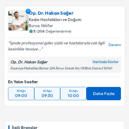
Op. Dr. Hakan Sağer
Kadın Hastalıkları ve Doğum
Bursa
, Nilüfer
5
(
208
Değerlendirme)
İşinde profesyonel güler yüzlü ve hastalarıyla cok ilgili
Devamı
kesinlikle tavsiye...
Op. Dr. Hakan Sağer
Haritada Göster
İhsaniye Mahallesi Bulvar 224 İlknur Sokak No:1 B Blok Daire:2 16140
En Yakın Saatler
10 Ağu
10 Ağu
10 Ağu
Daha Fazla
09:00
09:30
10:00
İlgili Branşlar