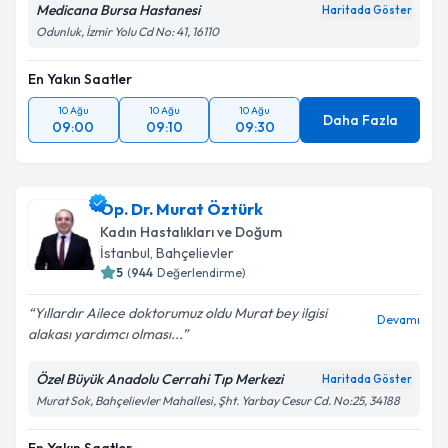
Medicana Bursa Hastanesi
Haritada Göster
Kişisel verilerimin işlenmesine ilişkin
Aydınlatma
Odunluk, İzmir Yolu Cd No: 41, 16110
Metni
'ni okudum ve kişisel verilerimin belirtilen
kapsamda işlenmesini kabul ediyorum.
En Yakın Saatler
10 Ağu
10 Ağu
10 Ağu
Takvim Talebini Gönder
Daha Fazla
09:00
09:10
09:30
Op. Dr. Murat Öztürk
Kadın Hastalıkları ve Doğum
İstanbul
, Bahçelievler
5
(
944
Değerlendirme)
Yıllardır Ailece doktorumuz oldu Murat bey ilgisi
Devamı
alakası yardımcı olması...
Özel Büyük Anadolu Cerrahi Tıp Merkezi
Haritada Göster
Murat Sok, Bahçelievler Mahallesi, Şht. Yarbay Cesur Cd. No:25, 34188