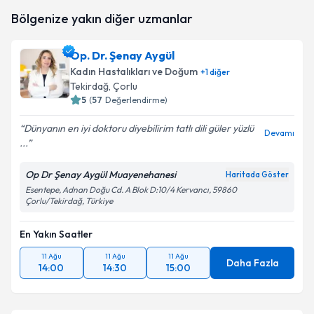
Op. Dr. Oğuzhan İnceli
için randevu takvimi talebi
Bölgenize yakın diğer uzmanlar
oluşturun. Size bu uzmandan randevu almanız için bir
takvim hazırlandığında e-posta ile bilgilendireceğiz.
Op. Dr. Şenay Aygül
E-posta Adresiniz
Kadın Hastalıkları ve Doğum
+
1
diğer
Tekirdağ
, Çorlu
5
(
57
Değerlendirme)
Dünyanın en iyi doktoru diyebilirim tatlı dili güler yüzlü
Kişisel verilerimin işlenmesine ilişkin
Aydınlatma
Devamı
...
Metni
'ni okudum ve kişisel verilerimin belirtilen
kapsamda işlenmesini kabul ediyorum.
Op Dr Şenay Aygül Muayenehanesi
Haritada Göster
Esentepe, Adnan Doğu Cd. A Blok D:10/4 Kervancı, 59860
Çorlu/Tekirdağ, Türkiye
Takvim Talebini Gönder
En Yakın Saatler
11 Ağu
11 Ağu
11 Ağu
Daha Fazla
14:00
14:30
15:00