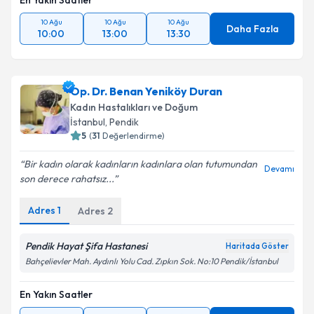
En Yakın Saatler
10 Ağu
10 Ağu
10 Ağu
Daha Fazla
10:00
13:00
13:30
Op. Dr. Benan Yeniköy Duran
Kadın Hastalıkları ve Doğum
İstanbul
, Pendik
5
(
31
Değerlendirme)
Bir kadın olarak kadınların kadınlara olan tutumundan
Devamı
son derece rahatsız...
Adres
1
Adres
2
Pendik Hayat Şifa Hastanesi
Haritada Göster
Bahçelievler Mah. Aydınlı Yolu Cad. Zıpkın Sok. No:10 Pendik/İstanbul
En Yakın Saatler