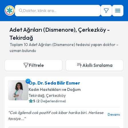
Doktor, klinik ara...
Adet Ağrıları (Dismenore), Çerkezköy -
Tekirdağ
Toplam
10
Adet Ağrıları (Dismenore)
tedavisi yapan doktor -
uzman bulundu
Filtrele
Akıllı Sıralama
Op. Dr. Seda Bilir Esmer
Kadın Hastalıkları ve Doğum
Tekirdağ
, Çerkezköy
5
(
2
Değerlendirme)
Cok ilgilendi cok pozitif cok kibar harika biri. Herkese
Devamı
tavsiye...