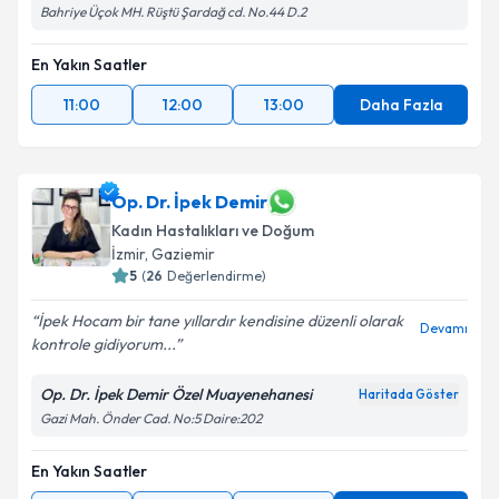
Bahriye Üçok MH. Rüştü Şardağ cd. No.44 D.2
En Yakın Saatler
11:00
12:00
13:00
Daha Fazla
Op. Dr. İpek Demir
Kadın Hastalıkları ve Doğum
İzmir
, Gaziemir
5
(
26
Değerlendirme)
İpek Hocam bir tane yıllardır kendisine düzenli olarak
Devamı
kontrole gidiyorum...
Op. Dr. İpek Demir Özel Muayenehanesi
Haritada Göster
Gazi Mah. Önder Cad. No:5 Daire:202
En Yakın Saatler