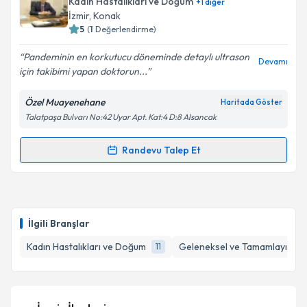
Kadın Hastalıkları ve Doğum
+
1
diğer
takvim hazırlandığında e-posta ile bilgilendireceğiz.
Takvim Talebini Gönder
İzmir
, Konak
5
(
1
Değerlendirme)
E-posta Adresiniz
Pandeminin en korkutucu döneminde detaylı ultrason
Devamı
için takibimi yapan doktorun...
Özel Muayenehane
Haritada Göster
Kişisel verilerimin işlenmesine ilişkin
Aydınlatma
Talatpaşa Bulvarı No:42 Uyar Apt. Kat:4 D:8 Alsancak
Metni
'ni okudum ve kişisel verilerimin belirtilen
kapsamda işlenmesini kabul ediyorum.
Randevu Talep Et
Randevu Takvimi Talebi
Takvim Talebini Gönder
Doç. Dr. Cenk Gezer
için randevu takvimi talebi
oluşturun. Size bu uzmandan randevu almanız için bir
İlgili Branşlar
takvim hazırlandığında e-posta ile bilgilendireceğiz.
Kadın Hastalıkları ve Doğum
Geleneksel ve Tamamlayıcı Tı
11
E-posta Adresiniz