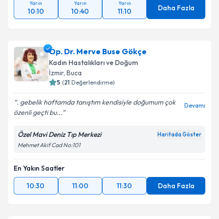
Yarın
Yarın
Yarın
Daha Fazla
10:10
10:40
11:10
Op. Dr. Merve Buse Gökçe
Kadın Hastalıkları ve Doğum
İzmir
, Buca
5
(
21
Değerlendirme)
. gebelik haftamda tanıştım kendisiyle doğumum çok
Devamı
özenli geçti bu...
Özel Mavi Deniz Tıp Merkezi
Haritada Göster
Mehmet Akif Cad No:101
En Yakın Saatler
10:30
11:00
11:30
Daha Fazla