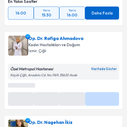
En Yakın Saatler
Yarın
Yarın
16:00
Daha Fazla
15:30
16:00
Op. Dr. Rafiga Ahmadova
Kadın Hastalıkları ve Doğum
İzmir
, Çiğli
Özel Metropol Hastanesi
Haritada Göster
Küçük Çiğli, Anadolu Cd. No:1169, 35620 Aosb
Op. Dr. Nagehan İkiz