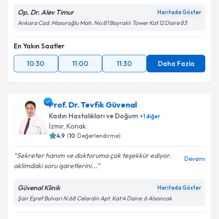
Op. Dr. Alev Timur
Haritada Göster
Ankara Cad. Masuroğlu Mah. No:81 Bayraklı Tower Kat 12 Daire 83
En Yakın Saatler
10:30
11:00
11:30
Daha Fazla
Prof. Dr. Tevfik Güvenal
Kadın Hastalıkları ve Doğum
+
1
diğer
İzmir
, Konak
4.9
(
10
Değerlendirme)
Sekreter hanım ve doktoruma çok teşekkür ediyor.
Devamı
aklimdaki soru işaretlerini...
Güvenal Klinik
Haritada Göster
Şair Eşref Bulvarı N:68 Celardin Apt. Kat:4 Daire: 6 Alsancak