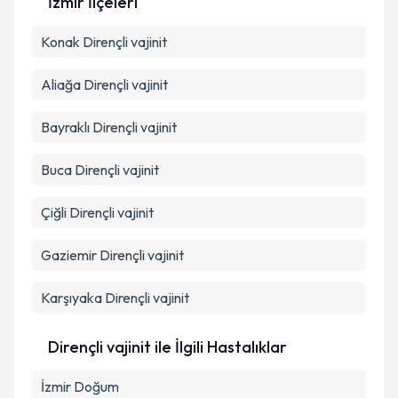
İzmir İlçeleri
Kişisel verilerimin işlenmesine ilişkin
Aydınlatma
Konak
Dirençli vajinit
Metni
'ni okudum ve kişisel verilerimin belirtilen
kapsamda işlenmesini kabul ediyorum.
Aliağa
Dirençli vajinit
Takvim Talebini Gönder
Bayraklı
Dirençli vajinit
Buca
Dirençli vajinit
Çiğli
Dirençli vajinit
Gaziemir
Dirençli vajinit
Karşıyaka
Dirençli vajinit
Dirençli vajinit ile İlgili Hastalıklar
İzmir Doğum