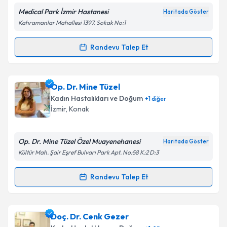
Medical Park İzmir Hastanesi
Haritada Göster
Kişisel verilerimin işlenmesine ilişkin
Aydınlatma
Kahramanlar Mahallesi 1397. Sokak No:1
Metni
'ni okudum ve kişisel verilerimin belirtilen
kapsamda işlenmesini kabul ediyorum.
Randevu Talep Et
Randevu Takvimi Talebi
Takvim Talebini Gönder
Op. Dr. Damla Sönmez Yalçınkaya
için randevu
Op. Dr. Mine Tüzel
takvimi talebi oluşturun. Size bu uzmandan randevu
Kadın Hastalıkları ve Doğum
+
1
diğer
almanız için bir takvim hazırlandığında e-posta ile
İzmir
, Konak
bilgilendireceğiz.
E-posta Adresiniz
Op. Dr. Mine Tüzel Özel Muayenehanesi
Haritada Göster
Kültür Mah. Şair Eşref Bulvarı Park Apt. No:58 K:2 D:3
Randevu Talep Et
Randevu Takvimi Talebi
Kişisel verilerimin işlenmesine ilişkin
Aydınlatma
Metni
'ni okudum ve kişisel verilerimin belirtilen
kapsamda işlenmesini kabul ediyorum.
Op. Dr. Mine Tüzel
için randevu takvimi talebi
Doç. Dr. Cenk Gezer
oluşturun. Size bu uzmandan randevu almanız için bir