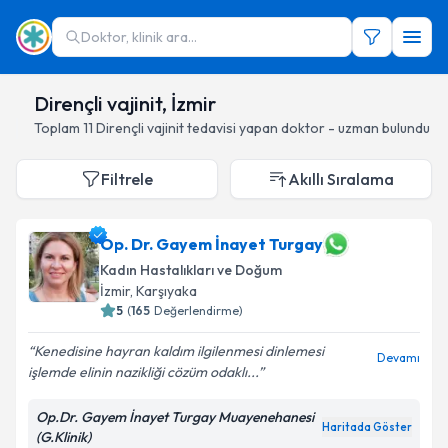
Doktor, klinik ara...
Dirençli vajinit, İzmir
Toplam
11
Dirençli vajinit
tedavisi yapan doktor - uzman bulundu
Filtrele
Akıllı Sıralama
Op. Dr. Gayem İnayet Turgay
Kadın Hastalıkları ve Doğum
İzmir
, Karşıyaka
5
(
165
Değerlendirme)
Kenedisine hayran kaldım ilgilenmesi dinlemesi
Devamı
işlemde elinin nazikliği cözüm odaklı...
Op.Dr. Gayem İnayet Turgay Muayenehanesi
Haritada Göster
(G.Klinik)