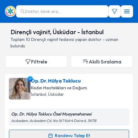
Doktor, klinik ara...
Dirençli vajinit, Üsküdar - İstanbul
Toplam
10
Dirençli vajinit
tedavisi yapan doktor - uzman
bulundu
Filtrele
Akıllı Sıralama
Op. Dr. Hülya Toklucu
Kadın Hastalıkları ve Doğum
İstanbul
, Üsküdar
Op. Dr. Hülya Toklucu Özel Muayenehanesi
Acıbadem, Acıbadem Cd. No:167 Kat:4 Daire:4, 34718
Randevu Talep Et