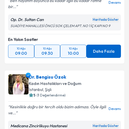
Ben hayatım boyunca bu kadar ilgili bu kadar rafine
Devamı
bir...
Op. Dr. Sultan Can
Haritada Göster
SUADİYE MAHALLESİ ÖNCÜ SOK ÇELEM APT. NO 1 İÇ KAPI NO 9
En Yakın Saatler
10 Ağu
10 Ağu
10 Ağu
Daha Fazla
09:00
09:30
10:00
Dr. Bengisu Özok
Kadın Hastalıkları ve Doğum
İstanbul
, Şişli
5
(
1
Değerlendirme)
Kesinlikle doğru bir tercih oldu bizim adımıza. Öyle ilgili
Devamı
ve...
Medicana Zincirlikuyu Hastanesi
Haritada Göster