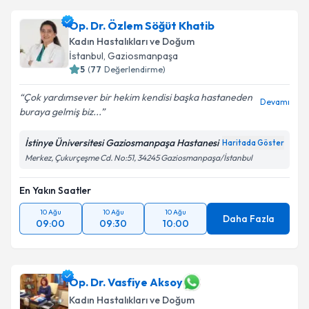
Op. Dr. Özlem Söğüt Khatib
Kadın Hastalıkları ve Doğum
İstanbul
, Gaziosmanpaşa
5
(
77
Değerlendirme)
Çok yardımsever bir hekim kendisi başka hastaneden
Devamı
buraya gelmiş biz...
İstinye Üniversitesi Gaziosmanpaşa Hastanesi
Haritada Göster
Merkez, Çukurçeşme Cd. No:51, 34245 Gaziosmanpaşa/İstanbul
En Yakın Saatler
10 Ağu
10 Ağu
10 Ağu
Daha Fazla
09:00
09:30
10:00
Op. Dr. Vasfiye Aksoy
Kadın Hastalıkları ve Doğum