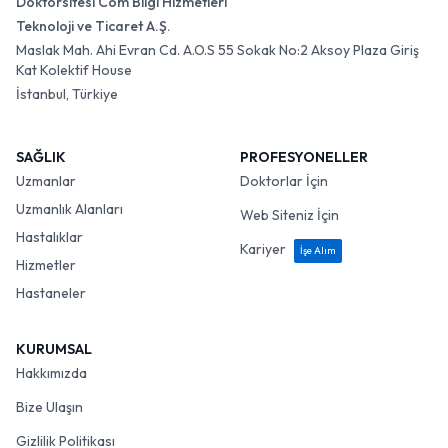
Doktorsitesi Com Bilgi Hizmetleri
Teknoloji ve Ticaret A.Ş.
Maslak Mah. Ahi Evran Cd. A.O.S 55 Sokak No:2 Aksoy Plaza Giriş
Kat Kolektif House
İstanbul, Türkiye
SAĞLIK
PROFESYONELLER
Uzmanlar
Doktorlar İçin
Uzmanlık Alanları
Web Siteniz İçin
Hastalıklar
Kariyer
İşe Alım
Hizmetler
Hastaneler
KURUMSAL
Hakkımızda
Bize Ulaşın
Gizlilik Politikası