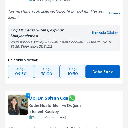
Sema Hanım çok güleryüzlü pozitif bir doktor. Her şey
Devamı
için...
Doç.Dr. Sema Süzen Çaypınar
Haritada Göster
Muayenehanesi
Route İstanbul, Ataköy 7-8-9-10. Kısım Mahallesi, E-5 Yan Yol, No: 6,
34156, B blok daire 25, 34212
En Yakın Saatler
31 Ağu
31 Ağu
31 Ağu
Daha Fazla
09:30
10:00
10:30
Op. Dr. Sultan Can
Kadın Hastalıkları ve Doğum
İstanbul
, Kadıköy
5
(
8
Değerlendirme)