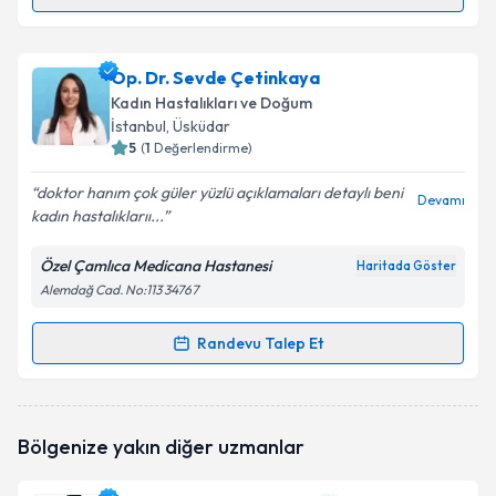
Randevu Takvimi Talebi
Op. Dr. Hülya Toklucu
için randevu takvimi talebi
Op. Dr. Sevde Çetinkaya
oluşturun. Size bu uzmandan randevu almanız için bir
Kadın Hastalıkları ve Doğum
takvim hazırlandığında e-posta ile bilgilendireceğiz.
İstanbul
, Üsküdar
5
(
1
Değerlendirme)
E-posta Adresiniz
doktor hanım çok güler yüzlü açıklamaları detaylı beni
Devamı
kadın hastalıklarıı...
Özel Çamlıca Medicana Hastanesi
Haritada Göster
Kişisel verilerimin işlenmesine ilişkin
Aydınlatma
Alemdağ Cad. No:113 34767
Metni
'ni okudum ve kişisel verilerimin belirtilen
kapsamda işlenmesini kabul ediyorum.
Randevu Talep Et
Randevu Takvimi Talebi
Takvim Talebini Gönder
Op. Dr. Sevde Çetinkaya
için randevu takvimi talebi
Bölgenize yakın diğer uzmanlar
oluşturun. Size bu uzmandan randevu almanız için bir
takvim hazırlandığında e-posta ile bilgilendireceğiz.