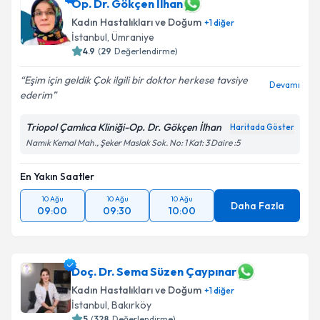
Op. Dr. Gökçen İlhan
Kadın Hastalıkları ve Doğum
+
1
diğer
İstanbul
, Ümraniye
4.9
(
29
Değerlendirme)
Eşim için geldik Çok ilgili bir doktor herkese tavsiye
Devamı
ederim
Triopol Çamlıca Kliniği-Op. Dr. Gökçen İlhan
Haritada Göster
Namık Kemal Mah., Şeker Maslak Sok. No: 1 Kat: 3 Daire :5
En Yakın Saatler
10 Ağu
10 Ağu
10 Ağu
Daha Fazla
09:00
09:30
10:00
Doç. Dr. Sema Süzen Çaypınar
Kadın Hastalıkları ve Doğum
+
1
diğer
İstanbul
, Bakırköy
5
(
328
Değerlendirme)