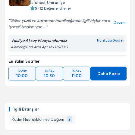
İstanbul
, Ümraniye
5
(
12
Değerlendirme)
Güler yüzlü ve kafamda hamileliğimde ilgili hiçbir soru
Devamı
işareti bırakmıyor....
Vasfiye Aksoy Muayenehanesi
Haritada Göster
Alemdağ Cad.Aras Apt. No:126/3 K 1
En Yakın Saatler
10 Ağu
10 Ağu
10 Ağu
Daha Fazla
10:00
10:30
11:00
İlgili Branşlar
Kadın Hastalıkları ve Doğum
2