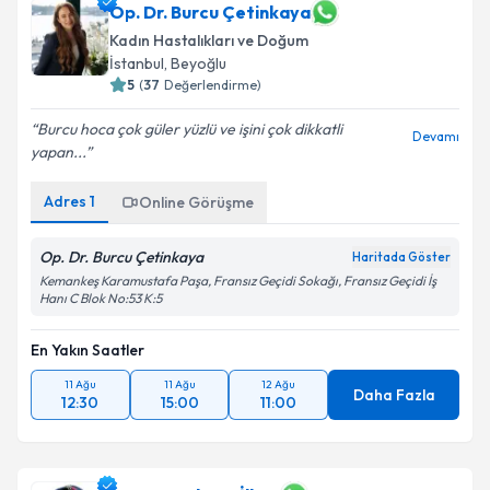
Op. Dr. Burcu Çetinkaya
E-posta Adresiniz
Kadın Hastalıkları ve Doğum
İstanbul
, Beyoğlu
5
(
37
Değerlendirme)
Kişisel verilerimin işlenmesine ilişkin
Aydınlatma
Burcu hoca çok güler yüzlü ve işini çok dikkatli
Devamı
Metni
'ni okudum ve kişisel verilerimin belirtilen
yapan...
kapsamda işlenmesini kabul ediyorum.
Adres
1
Online Görüşme
Takvim Talebini Gönder
Op. Dr. Burcu Çetinkaya
Haritada Göster
Kemankeş Karamustafa Paşa, Fransız Geçidi Sokağı, Fransız Geçidi İş
Hanı C Blok No:53 K:5
En Yakın Saatler
11 Ağu
11 Ağu
12 Ağu
Daha Fazla
12:30
15:00
11:00